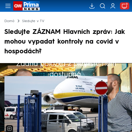
Domů
Sledujte v TV
Sledujte ZÁZNAM Hlavních zpráv: Jak
mohou vypadat kontroly na covid v
hospodách?
Žádná položka z playlistu není
Výběr redakce
dostupná.