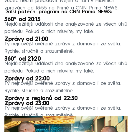
vůbec neumí představit. Nejen o tom v Hlavních
zprávách od 18:55 na Primě a CNN Prima NEWS.
Další páteční program na CNN Prima NEWS:
360° od 20:15
Nejdůležitější události dne analyzované ze všech úhlů
pohledu. Pokud o nich mluvíte, my také.
Zprávy od 21:00
Ty nejnovější ověřené zprávy z domova i ze světa.
Rychle, stručně a srozumitelně.
360° od 21:20
Nejdůležitější události dne analyzované ze všech úhlů
pohledu. Pokud o nich mluvíte, my také.
Zprávy od 22:00
Ty nejnovější ověřené zprávy z domova i ze světa.
Rychle, stručně a srozumitelně.
Zprávy z regionů od 22:30
Zprávy od 23:00
Ty nejnovější ověřené zprávy z domova i ze světa.
Rychle, stručně a srozumitelně.