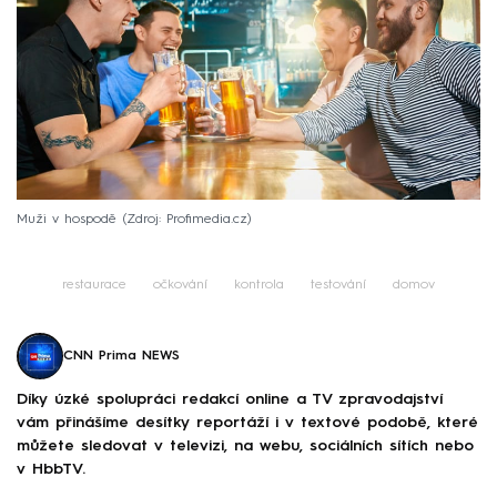
Muži v hospodě
Zdroj: Profimedia.cz
restaurace
očkování
kontrola
testování
domov
CNN Prima NEWS
Díky úzké spolupráci redakcí online a TV zpravodajství
vám přinášíme desítky reportáží i v textové podobě, které
můžete sledovat v televizi, na webu, sociálních sítích nebo
v HbbTV.