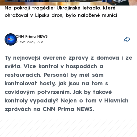
Na pokraji tragédie: Ukrajinské letadlo, které
P
ohrožoval v Lipsku dron, bylo naložené municí
e
CNN Prima NEWS
2. čvc 2021, 18:16
Ty nejnovější ověřené zprávy z domova i ze
světa. Více kontrol v hospodách a
restauracích. Personál by měl sám
kontrolovat hosty, jak jsou na tom s
covidovým potvrzením. Jak by takové
kontroly vypadaly? Nejen o tom v Hlavních
zprávách na CNN Prima NEWS.