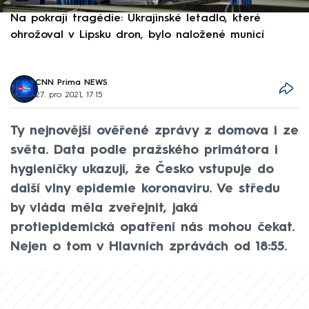
Na pokraji tragédie: Ukrajinské letadlo, které
P
ohrožoval v Lipsku dron, bylo naložené municí
e
CNN Prima NEWS
27. pro 2021, 17:15
Ty nejnovější ověřené zprávy z domova i ze
světa. Data podle pražského primátora i
hygieničky ukazují, že Česko vstupuje do
další vlny epidemie koronaviru. Ve středu
by vláda měla zveřejnit, jaká
protiepidemická opatření nás mohou čekat.
Nejen o tom v Hlavních zprávách od 18:55.