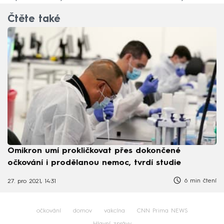
Čtěte také
Omikron umí prokličkovat přes dokončené
očkování i prodělanou nemoc, tvrdí studie
6 min čtení
27. pro 2021, 14:31
očkování
domov
vakcína
CNN Prima NEWS
Hlavní zprávy