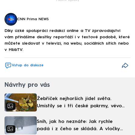
CNN Prima NEWS
Díky úzké spolupráci redakcí online a TV zpravodajství
vám přinášíme desítky reportáží i v textové podobě, které
můžete sledovat v televizi, na webu, sociálních sítích nebo
v HbbTV.
Vstup do diskuze
Návrhy pro vás
Žebříček nejhorších jídel světa.
Umístily se i tři české pokrmy, vévodí
skandinávská kuchyně
Sníh, jak ho neznáte: Jak rychle
padá i z čeho se skládá. A vločky