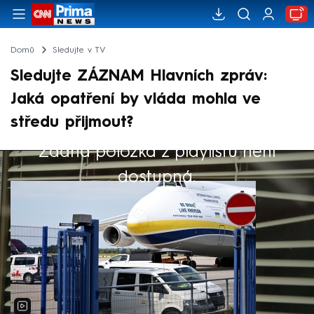
Domů
Sledujte v TV
Sledujte ZÁZNAM Hlavních zpráv:
Jaká opatření by vláda mohla ve
středu přijmout?
Žádná položka z playlistu není
Výběr redakce
dostupná.