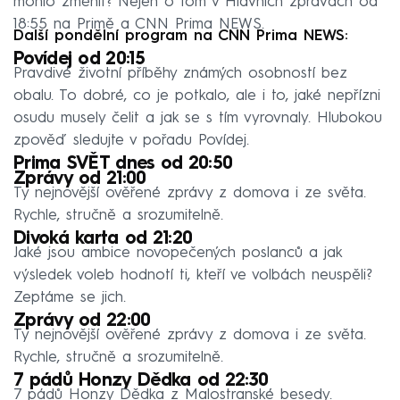
mohlo změnit? Nejen o tom v Hlavních zprávách od
18:55 na Primě a CNN Prima NEWS.
Další pondělní program na CNN Prima NEWS:
Povídej od 20:15
Pravdivé životní příběhy známých osobností bez
obalu. To dobré, co je potkalo, ale i to, jaké nepřízni
osudu musely čelit a jak se s tím vyrovnaly. Hlubokou
zpověď sledujte v pořadu Povídej.
Prima SVĚT dnes od 20:50
Zprávy od 21:00
Ty nejnovější ověřené zprávy z domova i ze světa.
Rychle, stručně a srozumitelně.
Divoká karta od 21:20
Jaké jsou ambice novopečených poslanců a jak
výsledek voleb hodnotí ti, kteří ve volbách neuspěli?
Zeptáme se jich.
Zprávy od 22:00
Ty nejnovější ověřené zprávy z domova i ze světa.
Rychle, stručně a srozumitelně.
7 pádů Honzy Dědka od 22:30
7 pádů Honzy Dědka z Malostranské besedy.