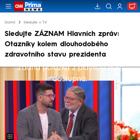
Domů
Sledujte v TV
Sledujte ZÁZNAM Hlavních zpráv:
Otazníky kolem dlouhodobého
zdravotního stavu prezidenta
Žádná položka z playlistu není
Výběr redakce
dostupná.