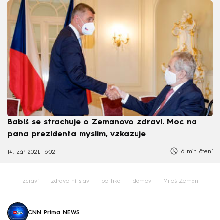
Babiš se strachuje o Zemanovo zdraví. Moc na
pana prezidenta myslím, vzkazuje
6 min čtení
14. zář 2021, 16:02
zdraví
zdravotní stav
politika
domov
Miloš Zeman
CNN Prima NEWS