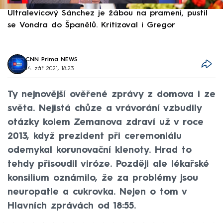
Ultralevicový Sánchez je žábou na prameni, pustil
P
se Vondra do Španělů. Kritizoval i Gregor
F
CNN Prima NEWS
14. zář 2021, 18:23
Ty nejnovější ověřené zprávy z domova i ze
světa. Nejistá chůze a vrávorání vzbudily
otázky kolem Zemanova zdraví už v roce
2013, když prezident při ceremoniálu
odemykal korunovační klenoty. Hrad to
tehdy přisoudil viróze. Později ale lékařské
konsilium oznámilo, že za problémy jsou
neuropatie a cukrovka. Nejen o tom v
Hlavních zprávách od 18:55.