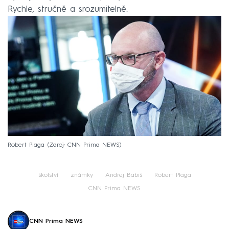
Rychle, stručně a srozumitelně.
Robert Plaga
Zdroj: CNN Prima NEWS
školství
známky
Andrej Babiš
Robert Plaga
CNN Prima NEWS
CNN Prima NEWS