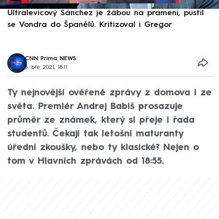
Ultralevicový Sánchez je žábou na prameni, pustil
P
se Vondra do Španělů. Kritizoval i Gregor
F
CNN Prima NEWS
8. bře 2021, 18:11
Ty nejnovější ověřené zprávy z domova i ze
světa. Premiér Andrej Babiš prosazuje
průměr ze známek, který si přeje i řada
studentů. Čekají tak letošní maturanty
úřední zkoušky, nebo ty klasické? Nejen o
tom v Hlavních zprávách od 18:55.