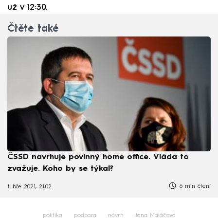
už v 12:30.
Čtěte také
ČSSD navrhuje povinný home office. Vláda to
zvažuje. Koho by se týkal?
6 min čtení
1. bře 2021, 21:02
politika
podpora
návrh
Jana Maláčová