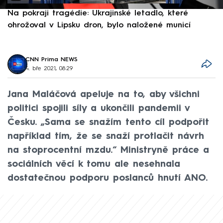
Na pokraji tragédie: Ukrajinské letadlo, které
P
ohrožoval v Lipsku dron, bylo naložené municí
e
CNN Prima NEWS
4. bře 2021, 08:29
Jana Maláčová apeluje na to, aby všichni
politici spojili síly a ukončili pandemii v
Česku. „Sama se snažím tento cíl podpořit
například tím, že se snaží protlačit návrh
na stoprocentní mzdu.“ Ministryně práce a
sociálních věcí k tomu ale nesehnala
dostatečnou podporu poslanců hnutí ANO.