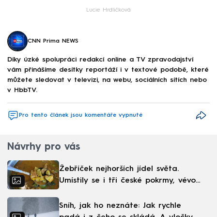
Lucie Hrdličková
CNN Prima NEWS
Díky úzké spolupráci redakcí online a TV zpravodajství
vám přinášíme desítky reportáží i v textové podobě, které
můžete sledovat v televizi, na webu, sociálních sítích nebo
v HbbTV.
Pro tento článek jsou komentáře vypnuté
Návrhy pro vás
Žebříček nejhorších jídel světa.
Umístily se i tři české pokrmy, vévodí
skandinávská kuchyně
Sníh, jak ho neznáte: Jak rychle