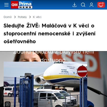
Domů
Pořady
K věci
Sledujte ŽIVĚ: Maláčová v K věci o
stoprocentní nemocenské i zvýšení
ošetřovného
Žádná položka z playlistu není
Výběr redakce
dostupná.