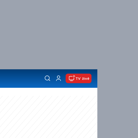
TV živě