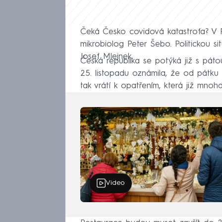
Čeká Česko covidová katastrofa? V P
mikrobiolog Peter Šebo. Politickou si
Josef Mlejnek.
Česká republika se potýká již s pátou
25. listopadu oznámila, že od pátku 2
tak vrátí k opatřením, která již mnohd
Video