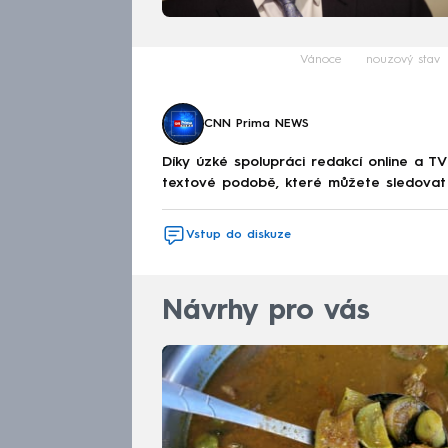
Vánoce
nouzový stav
CNN Prima NEWS
Díky úzké spolupráci redakcí online a TV
textové podobě, které můžete sledovat v
Vstup do diskuze
Návrhy pro vás