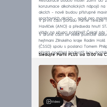
Restaurace budou muset zavřít do 22
konzumace alkoholických nápojů na v
akcích – nově budou přístupné maximá
sportovních akcích – nově pro maxim
V první části pořadu Partie Terezie
Havlíček (ANO) a předseda hnutí STA
vlády na situaci pohlížejí? Čekají n
V druhé části se velké politické dis
hejtmani Zlínského kraje Radim Holi
(ČSSD) spolu s poslanci Tomem Phi
přijatá opatření hodnotí? Jsou dosta
Sledujte Partii PLUS od 13:00 na
Video