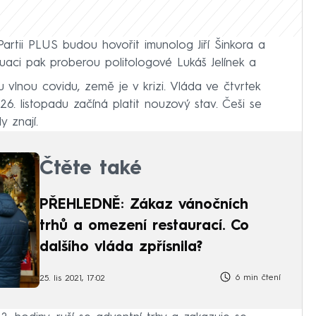
artii PLUS budou hovořit imunolog Jiří Šinkora a
tuaci pak proberou politologové Lukáš Jelínek a
 vlnou covidu, země je v krizi. Vláda ve čtvrtek
6. listopadu začíná platit nouzový stav. Češi se
y znají.
Čtěte také
PŘEHLEDNĚ: Zákaz vánočních
trhů a omezení restaurací. Co
dalšího vláda zpřísnila?
6 min čtení
25. lis 2021, 17:02