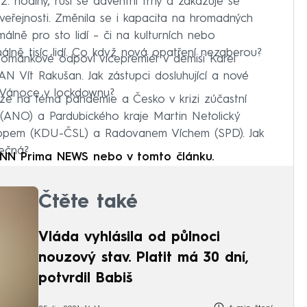
. hodiny, ruší se adventní trhy a zakazuje se
eřejnosti. Změnila se i kapacita na hromadných
lně pro sto lidí –⁠ či na kulturních nebo
álně tisíc lidí. Co když nová opatření nezaberou?
 Tománkové odpoví vicepremiér v demisi Karel
N Vít Rakušan. Jak zástupci dosluhující a nové
ás Vánoce v lockdownu?
kuze na téma pandemie a Česko v krizi zúčastní
š (ANO) a Pardubického kraje Martin Netolický
lippem (KDU-ČSL) a Radovanem Víchem (SPD). Jak
tečná?
 CNN Prima NEWS nebo v tomto článku.
Čtěte také
Vláda vyhlásila od půlnoci
nouzový stav. Platit má 30 dní,
potvrdil Babiš