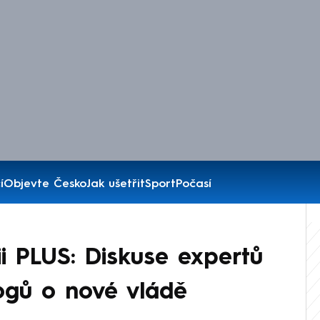
í
Objevte Česko
Jak ušetřit
Sport
Počasí
ii PLUS: Diskuse expertů
logů o nové vládě