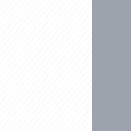
ideo
kat migranty do Česka? Sami by odešli, tvrdí exp
ické sebevraždě