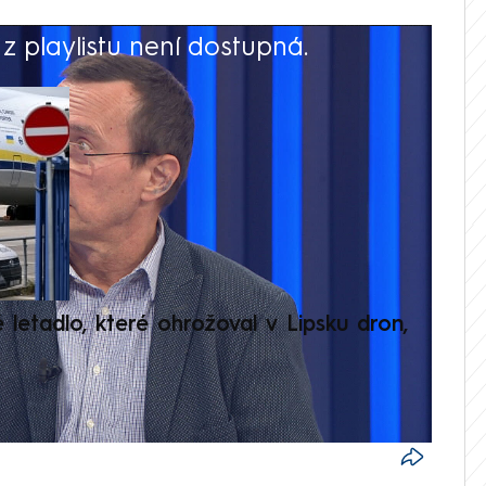
 playlistu není dostupná.
V
é letadlo, které ohrožoval v Lipsku dron,
Přilá
polit