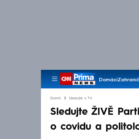
Domácí
Zahranič
Pořady
Domů
Sledujte v TV
Sledujte ŽIVĚ Part
o covidu a polito