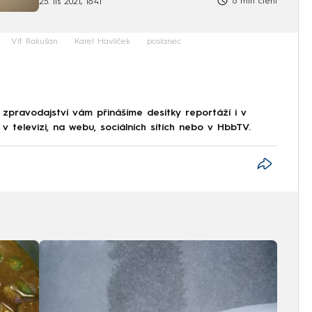
6 min čtení
25. lis 2021, 16:41
Vít Rakušan
Karel Havlíček
poslanec
 zpravodajství vám přinášíme desítky reportáží i v
 televizi, na webu, sociálních sítích nebo v HbbTV.