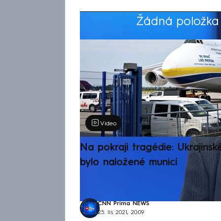
Žádná položka z
Výběr redakce
Video
Na pokraji tragédie: Ukrajinsk
bylo naložené municí
CNN Prima NEWS
25. lis 2021, 20:09