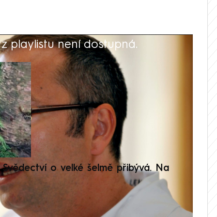
 playlistu není dostupná.
V
Svědectví o velké šelmě přibývá. Na
Setká
je op