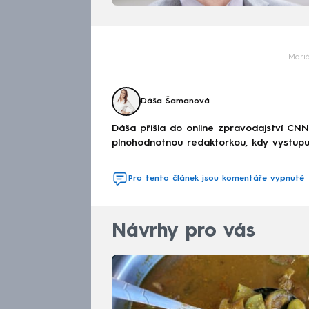
Mari
Dáša Šamanová
Dáša přišla do online zpravodajství CNN
plnohodnotnou redaktorkou, kdy vystupuj
Pro tento článek jsou komentáře vypnuté
Návrhy pro vás