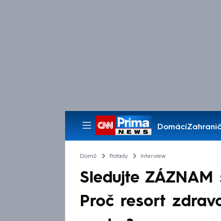
Domácí
Zahranič
Pořady
Domů
Pořady
Interview
Sledujte ZÁZNAM 
Proč resort zdravo