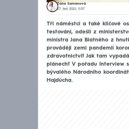
Dáša Šamanová
27. led 2021, 11:57
Tři náměstci a také klíčové o
testování, odešli z ministerst
ministra Jana Blatného z hnutí
provádějí zemi pandemií koron
zdravotnictví? Jak tam vypad
plánech? V pořadu Interview 
bývalého Národního koordinát
Hajdúcha.