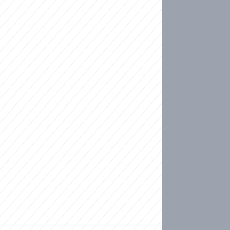
ideo
ní plné slz po 50 letech: Matku donutili dát d
ět spojil test DNA