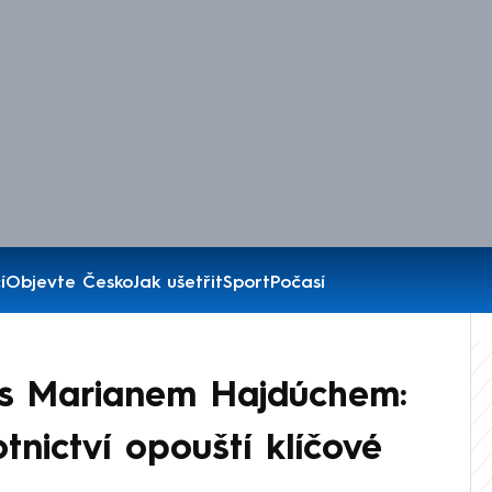
í
Objevte Česko
Jak ušetřit
Sport
Počasí
s Marianem Hajdúchem:
tnictví opouští klíčové