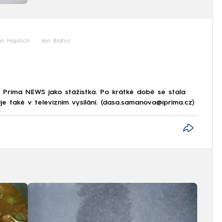
án Hajdúch
Jan Blatný
 Prima NEWS jako stážistka. Po krátké době se stala
e také v televizním vysílání. (dasa.samanova@iprima.cz)