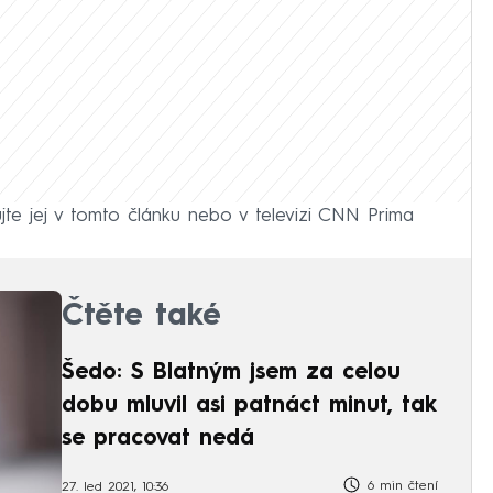
ujte jej v tomto článku nebo v televizi CNN Prima
Čtěte také
Šedo: S Blatným jsem za celou
dobu mluvil asi patnáct minut, tak
se pracovat nedá
6 min čtení
27. led 2021, 10:36