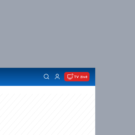
TV živě