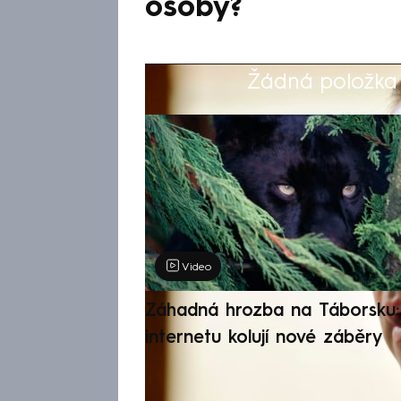
osoby?
Žádná položka z
Výběr redakce
Video
Záhadná hrozba na Táborsku: 
internetu kolují nové záběry