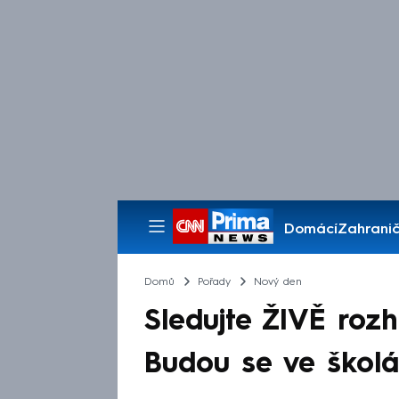
Domácí
Zahranič
Pořady
Domů
Pořady
Nový den
Sledujte ŽIVĚ roz
Budou se ve školá