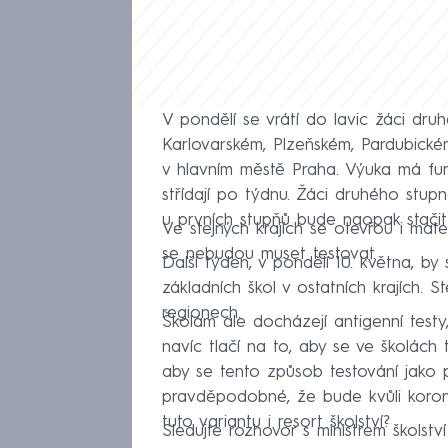
V pondělí se vrátí do lavic žáci dru
Karlovarském, Plzeňském, Pardubick
v hlavním městě Praha. Výuka má fu
střídají po týdnu. Žáci druhého stup
u prvních stupňů bude naopak stačit
Ve stejných krajích se otevřou i mat
se nebudou muset testovat.
Další týden, v pondělí 10. května, by
základních škol v ostatních krajích. S
regionech.
Školám ale docházejí antigenní testy
navíc tlačí na to, aby se ve školách
aby se tento způsob testování jako 
pravděpodobné, že bude kvůli koronav
tuto variantu i resort školství?
Sledujte rozhovor s ministrem školst