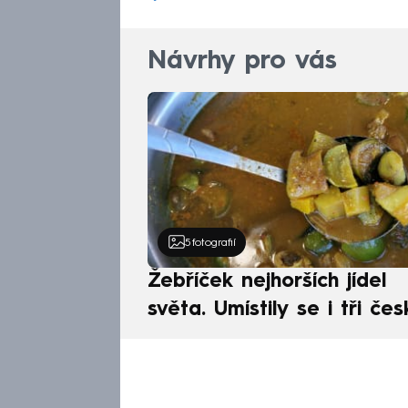
Návrhy pro vás
5
fotografií
Žebříček nejhorších jídel
světa. Umístily se i tři čes
pokrmy, vévodí skandináv
kuchyně