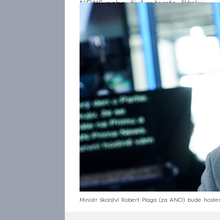
NEWS nebo živě v tomto článku.
Ministr školství Robert Plaga (za ANO) bude host