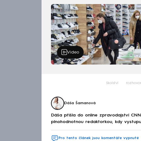
Video
školství
rozhovo
Dáša Šamanová
Dáša přišla do online zpravodajství CNN
plnohodnotnou redaktorkou, kdy vystupuj
Pro tento článek jsou komentáře vypnuté