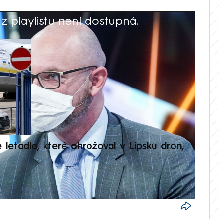
 playlistu není dostupná.
V
é letadlo, které ohrožoval v Lipsku dron,
Přilá
polit