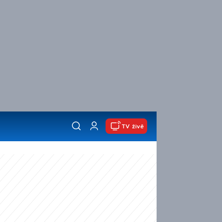
TV živě