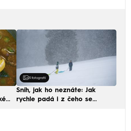
31
fotografií
Sníh, jak ho neznáte: Jak
ké
rychle padá i z čeho se
ská
skládá. A vločky nejsou bílé