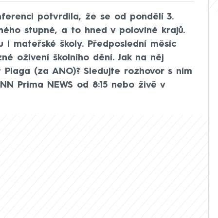
ferenci potvrdila, že se od pondělí 3.
hého stupně, a to hned v polovině krajů.
 i mateřské školy. Předposlední měsíc
zné oživení školního dění. Jak na něj
rt Plaga (za ANO)? Sledujte rozhovor s ním
CNN Prima NEWS od 8:15 nebo živě v