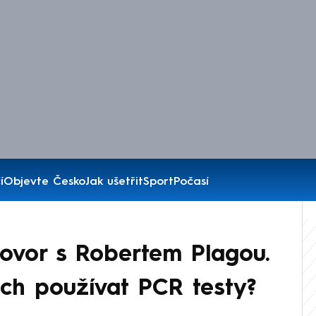
í
Objevte Česko
Jak ušetřit
Sport
Počasí
hovor s Robertem Plagou.
ch používat PCR testy?