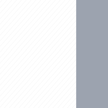
ideo
kat migranty do Česka? Sami by odešli, tvrdí exp
ické sebevraždě