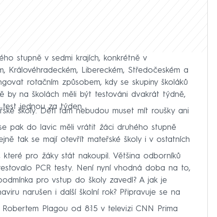
hého stupně v sedmi krajích, konkrétně v
ém, Královéhradeckém, Libereckém, Středočeském a
ngovat rotačním způsobem, kdy se skupiny školáků
ně by na školách měli být testováni dvakrát týdně,
 test jednou za týden.
eřské školy. Děti tam nebudou muset mít roušky ani
 se pak do lavic měli vrátit žáci druhého stupně
tejně tak se mají otevřít mateřské školy i v ostatních
, které pro žáky stát nakoupil. Většina odborníků
 testovalo PCR testy. Není nyní vhodná doba na to,
podmínka pro vstup do školy zavedl? A jak je
iru narušen i další školní rok? Připravuje se na
ví Robertem Plagou od 8:15 v televizi CNN Prima