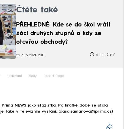
Čtěte také
PŘEHLEDNĚ: Kde se do škol vrátí
žáci druhých stupňů a kdy se
otevřou obchody?
6 min čtení
29. dub 2021, 20:01
r
testování
školy
Robert Plaga
 Prima NEWS jako stážistka. Po krátké době se stala
e také v televizním vysílání. (dasa.samanova@iprima.cz)