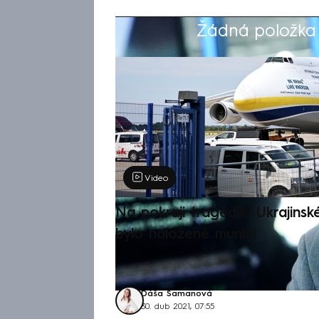
Žádná položka z
Výběr redakce
Video
Na pokraji tragédie: Ukrajinsk
bylo naložené municí
Dáša Šamanová
30. dub 2021, 07:55