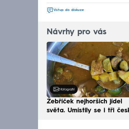
Vstup do diskuze
Návrhy pro vás
5
fotografií
Žebříček nejhorších jídel
světa. Umístily se i tři čes
pokrmy, vévodí skandináv
kuchyně