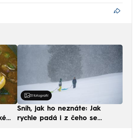
31
fotografií
Sníh, jak ho neznáte: Jak
ké
rychle padá i z čeho se
ská
skládá. A vločky nejsou bílé