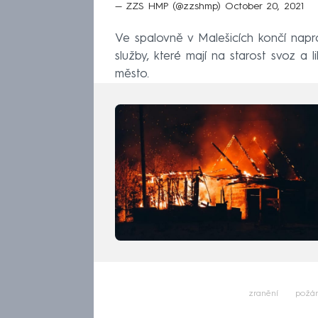
— ZZS HMP (@zzshmp)
October 20, 2021
Ve spalovně v Malešicích končí napro
služby, které mají na starost svoz a l
město.
zranění
požá