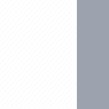
ideo
kat migranty do Česka? Sami by odešli, tvrdí exp
ické sebevraždě