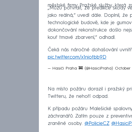
městské firmy Pražské služby, která z
„Můžu potvrdit, že predikce škody ve
jako reálná,“ uvedl dále. Doplnil, ž
technologické budově, kde je gumová
dokončování rekonstrukce došlo nej
kouř tmavé zbarvení,“ odhadl.
Čeká nás náročné dohašování uvnitř 
pic.twitter.com/x1niotbb9D
— Hasiči Praha 🚒 (@HasiciPraha)
October 
Na místo požáru dorazil i pražský pr
Twitteru, že nehoří odpad.
K případu požáru Malešické spalovny 
záchranářů. Zatím pouze z preventi
zraněné osoby.
@PolicieCZ
@HasiciP