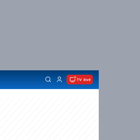
TV živě