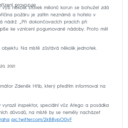
ařízení provozuje.
 výši několik stovek milionů korun se bohužel zdá
e příčina požáru je zatím neznámá a hořelo v
 nádrž. „Při dokončovacích pracích při
spíše ke vznícení pogumované nádoby. Proto měl
objektu. Na místě zůstává několik jednotek.
20, 2021
imátor Zdeněk Hřib, který předtím informoval na
vyrazil inspektor, speciální vůz Atego a posádka
vních důvodů, na místě by se neměly nacházet
raha
pic.twitter.com/2kBBvpO0yF