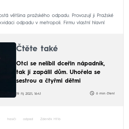
stá většina pražského odpadu. Provozují ji Pražské
ikvidaci odpadu v metropoli. Firmu vlastní hlavní
Čtěte také
Otci se nelíbil dceřin nápadník,
tak jí zapálil dům. Uhořela se
sestrou a čtyřmi dětmi
6 min čtení
19. říj 2021, 16:41
r
hasiči
odpad
Zdeněk Hřib