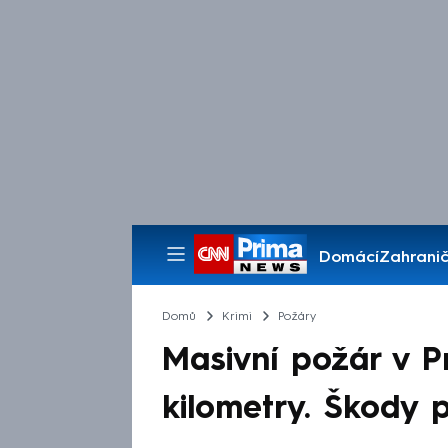
Domácí
Zahranič
Pořady
Domů
Krimi
Požáry
Masivní požár v P
kilometry. Škody 