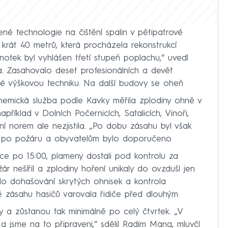
né technologie na čištění spalin v pětipatrové
rát 40 metrů, která procházela rekonstrukcí
otek byl vyhlášen třetí stupeň poplachu,“ uvedl
a. Zasahovalo deset profesionálních a devět
ké výškovou techniku. Na další budovy se oheň
Chemická služba podle Kavky měřila zplodiny ohně v
příklad v Dolních Počernicích, Satalicích, Vinoři,
í norem ale nezjistila. „Po dobu zásahu byl však
ch po požáru a obyvatelům bylo doporučeno
tce po 15:00, plameny dostali pod kontrolu za
r nešířil a zplodiny hoření unikaly do ovzduší jen
lo dohašování skrytých ohnisek a kontrola
ě zásahu hasičů varovala řidiče před dlouhým
y a zůstanou tak minimálně po celý čtvrtek. „V
 a jsme na to připraveni,“ sdělil Radim Mana, mluvčí