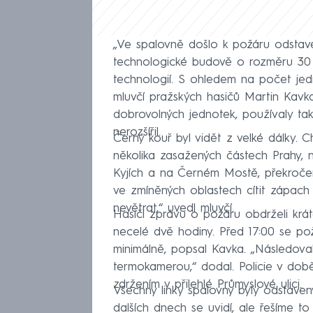
„Ve spalovně došlo k požáru odstave
technologické budově o rozměru 30 k
technologií. S ohledem na počet jedn
mluvčí pražských hasičů Martin Kavk
dobrovolných jednotek, používaly ta
nerozšířil.
Černý kouř byl vidět z velké dálky. 
několika zasažených částech Prahy, na
Kyjích a na Černém Mostě, překročen
ve zmíněných oblastech cítit zápa
nevětrat,“ uvedl mluvčí.
Hasiči zprávu o požáru obdrželi krá
necelé dvě hodiny. Před 17:00 se požá
minimálně, popsal Kavka. „Následova
termokamerou,“ dodal. Policie v dob
zdržením v přilehlé Průmyslové ulici.
Všechny linky spalovny byly odstaven
dalších dnech se uvidí, ale řešíme to