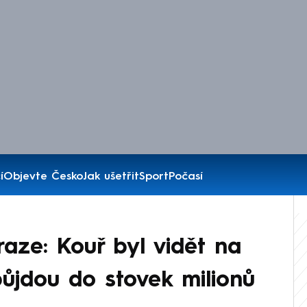
í
Objevte Česko
Jak ušetřit
Sport
Počasí
raze: Kouř byl vidět na
půjdou do stovek milionů