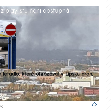
 playlistu není dostupná.
V
é letadlo, které ohrožoval v Lipsku dron,
Přilá
polit
:40