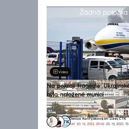
Žádná položka z
Výběr redakce
Video
Na pokraji tragédie: Ukrajinsk
bylo naložené municí
Denisa Korityáková
,
Jiří Lizec
,
ČTK
Akt. 20. říj 2021, 20:40
• 20. říj 2021, 15