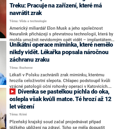
vedlejší účinky. Lidé tak podle zahraničních médií
Treku: Pracuje na zařízení, které má
podávají stovky žalob.
navrátit zrak
Téma: Věda a technologie
Americký miliardář Elon Musk a jeho společnost
Neuralink přicházejí s převratnou technologií, která by
mohla umožnit nevidomým opět vidět – implantátem
Unikátní operace miminka, které nemělo
Blindsight. Ten má výrazně připomínat přístroj, který v
seriálu Star Trek nosil Geordi La Forge. Musk to
nikdy vidět. Lékařka popsala náročnou
napsal na sociální síti X.
záchranu zraku
Téma: Rozhovor
Lékaři v Polsku zachránili zrak miminku, kterému
hrozila celoživotní slepota. Chlapec podstoupil kvůli
vzácné patologii oční rohovky operaci v Katovicích.
Dívenka se pastelkou píchla do oka,
Jednalo se o unikátní operaci, která je velmi náročná a
složitá. CNN Prima NEWS oslovila lékařku Evu
oslepla však kvůli matce. Té hrozí až 12
Jerhotovou z Oční kliniky Neovize Praha, aby
let vězení
vysvětlila, co všechno obnáší a jaká je následná
Téma: Krimi
rekonvalescence.
Plzeňský krajský soud začal projednávat případ
těžkého ublížení na zdraví. Toho se měla dopustit