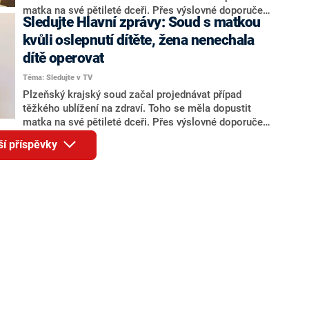
matka na své pětileté dceři. Přes výslovné doporučení
Sledujte Hlavní zprávy: Soud s matkou
lékařů ji neodvezla na operaci poté, co si dítě poranilo
oko. Kvůli tomu na něj holčička později oslepla. Ženě
kvůli oslepnutí dítěte, žena nenechala
hrozí několik let vězení.
dítě operovat
Téma: Sledujte v TV
Plzeňský krajský soud začal projednávat případ
těžkého ublížení na zdraví. Toho se měla dopustit
matka na své pětileté dceři. Přes výslovné doporučení
lékařů ji neodvezla na operaci poté, co si dítě poranilo
ší příspěvky
oko. Kvůli tomu na něj holčička později oslepla. Co
ženě hrozí? To a další aktuální informace z domova i
ze světa se dozvíte v Hlavních zprávách, které na
Primě a CNN Prima NEWS začínají v 18:55.