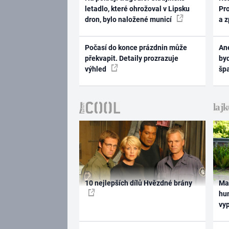
letadlo, které ohrožoval v Lipsku
Pr
dron, bylo naložené municí
a 
Počasí do konce prázdnin může
Ane
překvapit. Detaily prozrazuje
byd
výhled
šp
10 nejlepších dílů Hvězdné brány
Ma
hum
vy