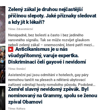
Zelený zákal je druhou nejčastější
příčinou slepoty. Jaké příznaky sledovat
a kdy jít k lékaři?
Téma: Zdravotnictví
Nenápadně, bez bolesti a často i bez jediného
varovného signálu. Tak se může rozvíjet glaukom
neboli zelený zákal – onemocnění, které patří mezi
Anticikanismus je u nás
nejčastější příčiny slepoty. Lékaři proto upozorňují na
význam pravidelných kontrol zraku. Moderní
všudypřítomný, varuje expertka.
technologie dnes totiž dokážou odhalit změny na
Diskriminaci čelí gayové i nevidomí
zrakovém nervu ještě dříve, než pacient zaznamená
Téma: Domácí
první potíže.
Asistenční psi jsou odmítáni v hotelech, gay páry
nemohou tančit na plesech a některá ubytovací
zařízení odmítají hosty romského původu. Podobné
Zemřel slavný nevidomý zpěvák. Byl
zacházení s různými skupinami obyvatel je přitom v
rozporu se zákonem na ochranu spotřebitele. Česká
nominovaný na Grammy, spolu se ženou
obchodní inspekce loni za tyto praktiky udělila pokuty
zpíval Obamovi
celkem za 325 tisíc korun.
Téma: Kultura