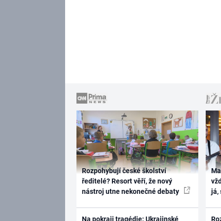
Rozpohybují české školství
Ma
ředitelé? Resort věří, že nový
vž
nástroj utne nekonečné debaty
já,
Na pokraji tragédie: Ukrajinské
Ro