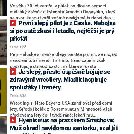
Ve věku 70 let zemřel v pátek po dlouhé nemoci
malijský zpěvák a kytarista Amadou Bagayoko, který
se svou ženou tvořil známé nevidomé hudební duo
První slepý pilot je z Česka. Nebojsa
Amadou & Mariam. S odvoláním na rodinu hudebníka,
nominovaného na cenu Grammy, o jeho úmrtí v sobotu
si po autě zkusí i letadlo, nejtěžší je prý
informoval britský list The Guardian.
přistát
Téma: Lidé
Petr Haluška si neříká Slepý bandita pro nic za nic, od
narození totiž nevidí. I s tímto handicapem však
podstupuje dobrodružství, na která si často
Je slepý, přesto úspěšně bojuje se
netroufnou ani lidé se zdravým zrakem. Před čtyřmi
roky řídil s pomocí navigátora auto rychlostí 186
zdravými wrestlery. Mladík inspiruje
km/h, za pár týdnů se chystá na další milník: podle
spolužáky i trenéry
svých slov se stane prvním slepým pilotem na světě.
Téma: USA
Případné zájemce prý rád vezme na palubu.
Wrestling si Nate Beyer z USA zamiloval před osmi
lety. Středoškolák z Rosemountu v Minnesotě však
před dvěma lety čelil tvrdé ráně: lékaři mu
Hyenismus na pražském Smíchově:
diagnostikovali vzácné onemocnění, v jehož důsledku
trvale ztrácí zrak. Ani tato překážka ho však
Muž okradl nevidomou seniorku, vzal jí i
nezastavila v tom, aby dělal, co miluje. Pro spolužáky,