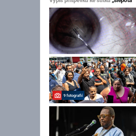
Výpis příspěvků ke štítku
„slepota“
9 fotografií