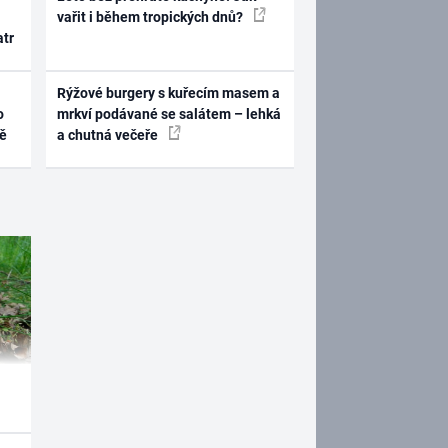
vařit i během tropických dnů?
atr
Rýžové burgery s kuřecím masem a
o
mrkví podávané se salátem – lehká
ně
a chutná večeře