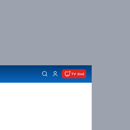
TV živě