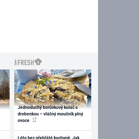
Jednoduchý borůvkový koláč s
drobenkou – vláčný moučník plný
ovoce
Léto bez přehřáté kuchyně. Jak