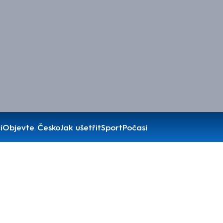
í
Objevte Česko
Jak ušetřit
Sport
Počasí