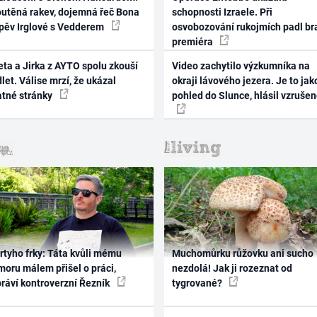
outěná rakev, dojemná řeč Bona
schopnosti Izraele. Při
zpěv Irglové s Vedderem
osvobozování rukojmích padl br
premiéra
ta a Jirka z AYTO spolu zkouší
Video zachytilo výzkumníka na
let. Válise mrzí, že ukázal
okraji lávového jezera. Je to jak
atné stránky
pohled do Slunce, hlásil vzruše
rtyho frky: Táta kvůli mému
Muchomůrku růžovku ani sucho
oru málem přišel o práci,
nezdolá! Jak ji rozeznat od
práví kontroverzní Řezník
tygrované?