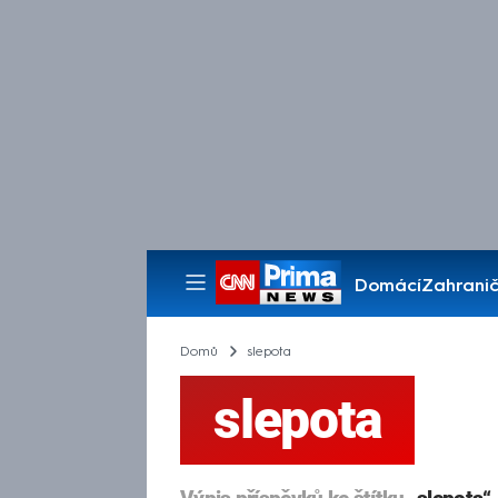
Domácí
Zahranič
Pořady
Domů
slepota
slepota