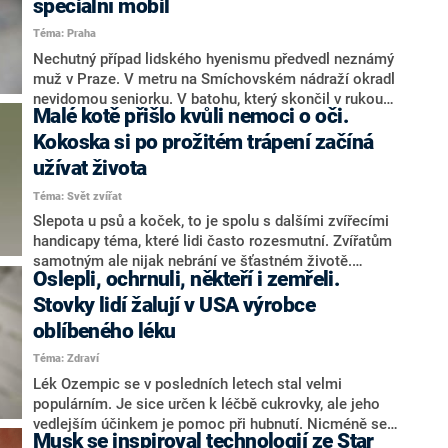
speciální mobil
učitele i trenéry je obrovskou inspirací. V reportáži líčí,
Téma: Praha
jak i s handicapem zvládá na žíněnce dominovat a
představil svou definici vytrvalosti.
Nechutný případ lidského hyenismu předvedl neznámý
muž v Praze. V metru na Smíchovském nádraží okradl
nevidomou seniorku. V batohu, který skončil v rukou
Malé kotě přišlo kvůli nemoci o oči.
nenechavce, měla žena i speciální mobil pro
nevidomé, který jí ulehčoval každodenní život.
Kokoska si po prožitém trápení začíná
užívat života
Téma: Svět zvířat
Slepota u psů a koček, to je spolu s dalšími zvířecími
handicapy téma, které lidi často rozesmutní. Zvířatům
samotným ale nijak nebrání ve šťastném životě.
Oslepli, ochrnuli, někteří i zemřeli.
Jakmile si na nový stav zvyknou, někdy byste na nich
ani nic nepoznali.
Stovky lidí žalují v USA výrobce
oblíbeného léku
Téma: Zdraví
Lék Ozempic se v posledních letech stal velmi
populárním. Je sice určen k léčbě cukrovky, ale jeho
vedlejším účinkem je pomoc při hubnutí. Nicméně se
Musk se inspiroval technologií ze Star
ukazuje, že užívání Ozempicu může přinést i vážné