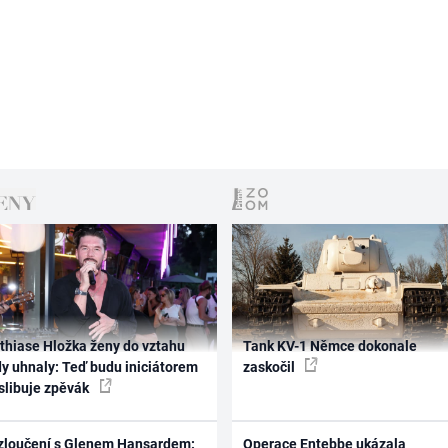
thiase Hložka ženy do vztahu
Tank KV-1 Němce dokonale
dy uhnaly: Teď budu iniciátorem
zaskočil
 slibuje zpěvák
zloučení s Glenem Hansardem:
Operace Entebbe ukázala