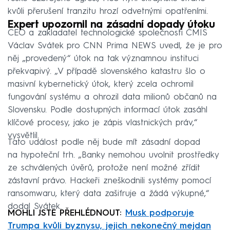
kvůli přerušení tranzitu hrozí odvetnými opatřeními.
Expert upozornil na zásadní dopady útoku
CEO a zakladatel technologické společnosti ČMIS
Václav Svátek pro CNN Prima NEWS uvedl, že je pro
něj „provedený“ útok na tak významnou instituci
překvapivý. „V případě slovenského katastru šlo o
masivní kybernetický útok, který zcela ochromil
fungování systému a ohrozil data milionů občanů na
Slovensku. Podle dostupných informací útok zasáhl
klíčové procesy, jako je zápis vlastnických práv,“
vysvětlil.
Tato událost podle něj bude mít zásadní dopad
na hypoteční trh. „Banky nemohou uvolnit prostředky
ze schválených úvěrů, protože není možné zřídit
zástavní právo. Hackeři zneškodnili systémy pomocí
ransomwaru, který data zašifruje a žádá výkupné,“
dodal Svátek.
MOHLI JSTE PŘEHLÉDNOUT:
Musk podporuje
Trumpa kvůli byznysu, jejich nekonečný mejdan