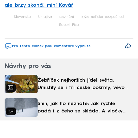
ale brzy skončí, míní Kovář
Failed to fetch
Slovensko
Ukrajina
obvinění
kybernetická bezpečnost
Robert Fico
Pro tento článek jsou komentáře vypnuté
Návrhy pro vás
Žebříček nejhorších jídel světa.
Umístily se i tři české pokrmy, vévodí
skandinávská kuchyně
Sníh, jak ho neznáte: Jak rychle
padá i z čeho se skládá. A vločky
nejsou bílé