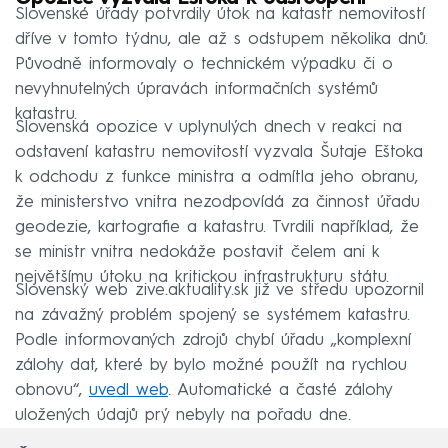
Slovenské úřady potvrdily útok na katastr nemovitostí
dříve v tomto týdnu, ale až s odstupem několika dnů.
Původně informovaly o technickém výpadku či o
nevyhnutelných úpravách informačních systémů
katastru.
Slovenská opozice v uplynulých dnech v reakci na
odstavení katastru nemovitostí vyzvala Šutaje Eštoka
k odchodu z funkce ministra a odmítla jeho obranu,
že ministerstvo vnitra nezodpovídá za činnost úřadu
geodezie, kartografie a katastru. Tvrdili například, že
se ministr vnitra nedokáže postavit čelem ani k
největšímu útoku na kritickou infrastrukturu státu.
Slovenský web zive.aktuality.sk již ve středu upozornil
na závažný problém spojený se systémem katastru.
Podle informovaných zdrojů chybí úřadu „komplexní
zálohy dat, které by bylo možné použít na rychlou
obnovu“,
uvedl web
. Automatické a časté zálohy
uložených údajů prý nebyly na pořadu dne.