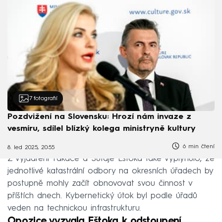
7
fotografií
Pozdvižení na Slovensku: Hrozí nám invaze z
vesmíru, sdílel blízký kolega ministryně kultury
6 min čtení
8. led 2025, 20:55
Z vyjádření Takáče a Šutaje Eštoka také vyplynulo, že
jednotlivé katastrální odbory na okresních úřadech by
postupně mohly začít obnovovat svou činnost v
příštích dnech. Kybernetický útok byl podle úřadů
veden na technickou infrastrukturu.
Opozice vyzvala Eštoka k odstoupení