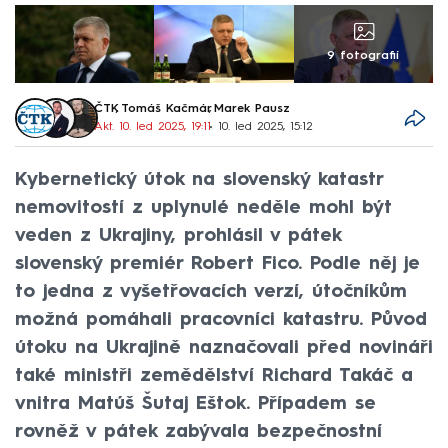
9 fotografií
ČTK
,
Tomáš Kačmár
,
Marek Pausz
Akt. 10. led 2025, 19:11
• 10. led 2025, 15:12
Kybernetický útok na slovenský katastr
nemovitostí z uplynulé neděle mohl být
veden z Ukrajiny, prohlásil v pátek
slovenský premiér Robert Fico. Podle něj je
to jedna z vyšetřovacích verzí, útočníkům
možná pomáhali pracovníci katastru. Původ
útoku na Ukrajině naznačovali před novináři
také ministři zemědělství Richard Takáč a
vnitra Matúš Šutaj Eštok. Případem se
rovněž v pátek zabývala bezpečnostní