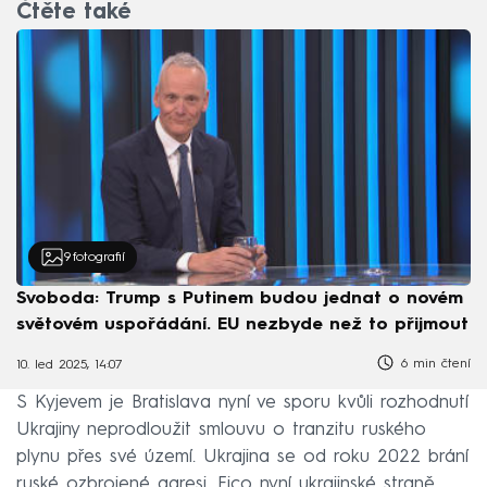
Čtěte také
9
fotografií
Svoboda: Trump s Putinem budou jednat o novém
světovém uspořádání. EU nezbyde než to přijmout
6 min čtení
10. led 2025, 14:07
S Kyjevem je Bratislava nyní ve sporu kvůli rozhodnutí
Ukrajiny neprodloužit smlouvu o tranzitu ruského
plynu přes své území. Ukrajina se od roku 2022 brání
ruské ozbrojené agresi, Fico nyní ukrajinské straně