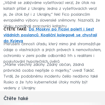
„Vážně se zabýváme vyšetřovací verzí, že útok na
katastr přišel z Ukrajiny. Jedna z vyšetřovacích verzí
je, že útok byl i z Ukrajiny,“ řekl Fico poslancům
evropského výboru slovenské sněmovny. Naznačil, že
útoku pomáhali pracovníci katastru.
ČTĚTE TAKÉ:
Do Moskvy po Ficovi poletí i šest
vládních poslanců. Koaliční kolegové se chystají
do Kyjeva
Přerušení činnosti úřadu, který mimo jiné shromažďuje
údaje o vlastnických a jiných právech k nemovitostem,
ochromilo v zemi podle odborníků trh s realitami i
poskytování hypotečních úvěrů.
„Máme všechny zálohy. Žádný občan, žádná
právnická osoba nepřijde o majetky,“ uvedl Takáč.
Tvrdil, že podobnému incidentu čelilo nedávno také
Rusko a že tyto kybernetické útoky mohly být
vedeny z Ukrajiny.
Čtěte také