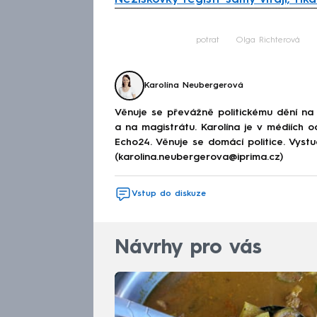
Fa
potrat
Olga Richterová
Karolína Neubergerová
Věnuje se převážně politickému dění na
a na magistrátu. Karolína je v médiích 
Echo24. Věnuje se domácí politice. Vystu
(karolina.neubergerova@iprima.cz)
Vstup do diskuze
Návrhy pro vás