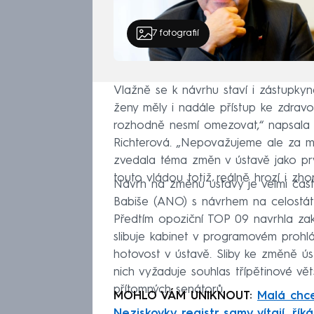
7
fotografií
Vlažně se k návrhu staví i zástupky
ženy měly i nadále přístup ke zdravot
rozhodně nesmí omezovat,“ napsala 
Richterová. „Nepovažujeme ale za mou
zvedala téma změn v ústavě jako prv
touto vládou totiž reálně hrozí i zho
Návrh na změnu ústavy je velmi častý
Babiše (ANO) s návrhem na celostát
Předtím opoziční TOP 09 navrhla za
slibuje kabinet v programovém prohl
hotovost v ústavě. Sliby ke změně ú
nich vyžaduje souhlas třípětinové vět
přítomných senátorů.
MOHLO VÁM UNIKNOUT:
Malá chce
Neziskovky registr samy vítají, říká