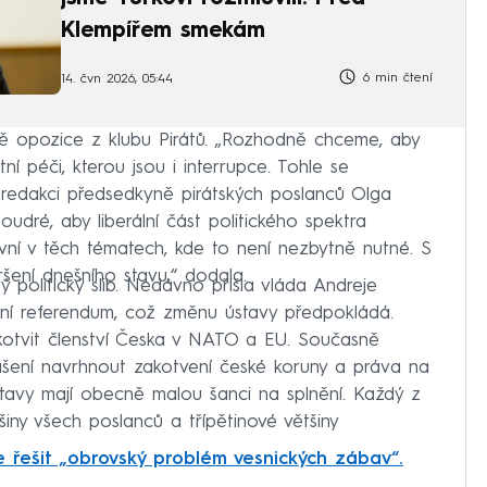
Klempířem smekám
6 min čtení
14. čvn 2026, 05:44
ně opozice z klubu Pirátů. „Rozhodně chceme, aby
ní péči, kterou jsou i interrupce. Tohle se
redakci předsedkyně pirátských poslanců Olga
dré, aby liberální část politického spektra
ní v těch tématech, kde to není nezbytně nutné. S
ršení dnešního stavu,“ dodala.
 politický slib. Nedávno přišla vláda Andreje
ní referendum, což změnu ústavy předpokládá.
kotvit členství Česka v NATO a EU. Současně
ášení navrhnout zakotvení české koruny a práva na
stavy mají obecně malou šanci na splnění. Každý z
šiny všech poslanců a třípětinové většiny
 řešit „obrovský problém vesnických zábav“.
.