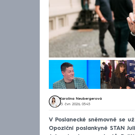
Karolína Neubergerová
15. čvn 2026, 05:45
V Poslanecké sněmovně se už
Opoziční poslankyně STAN Jul