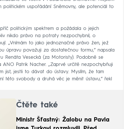
ním politickém uspořádání Sněmovny, ale potenciál to
příč politickým spektrem a požádala o jejich
liv nikdo právo na potraty nezpochybnil, o
bují. „Vnímám to jako jednoznačné právo žen, jež
nou úpravu považuji za dostatečnou formu,“ napsala
u Renáta Vesecká (za Motoristy). Podobně se
a ANO Patrik Nacher. „Zaprvé určitě nezpochybňuji
 jist, jestli to dávat do ústavy. Myslím, že tam
í této svobody a druhá věc je měnit ústavu,“ řekl
Čtěte také
Ministr Šťastný: Žalobu na Pavla
jsme Turkovi rozmluvili. Před