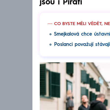
jsou i Piráti
CO BYSTE MĚLI VĚDĚT, N
Smejkalová chce ústavní
Poslanci považují stávaj