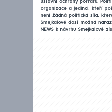
ústavní ochrany potratů. Polit
organizace a jedinci, kteří po
není žádná politická síla, kte
Smejkalové dost možná narazí
NEWS k návrhu Smejkalové zís