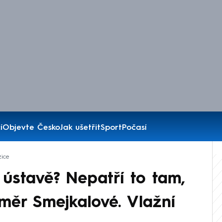
í
Objevte Česko
Jak ušetřit
Sport
Počasí
ice
 ústavě? Nepatří to tam,
ěr Smejkalové. Vlažní