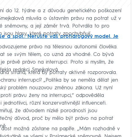
ální do 12. týdne a z důvodu genetického poškození
mejkalová mluvila o ústavním právu na potrat už v
 sněmovny, a její záměr trvá. Potvrdila to pro
sou hlasy, které potraty zpochybňují.
še a spol.: Nerušte váš protidrogový model. Je
 odvozujeme právo na tělesnou autonomii člověka.
lat se svým tělem, co uzná za vhodné. Co bývá
 právě právo na interrupci. Proto si myslím, že
řekla redakci Smejkalová.
ná strana, která by potraty aktivně rozporovala.
hranu interrupcí? „Politika by se neměla dělat jen
vský problém nouzovou změnou zákona. Už nyní
jí proti právu ženy na interrupci,“ odpověděla
jednotlivci, různí konzervativnější influenceři.
zmiňují, že důvodem nízké porodnosti jsou
atečný důvod, proč by mělo být právo na potrat
ně.
h dost možná zůstane na papíře.
„Mám rozhodně v
ndividuálně se všemi v Poslanecké sněmovně. Nejsem