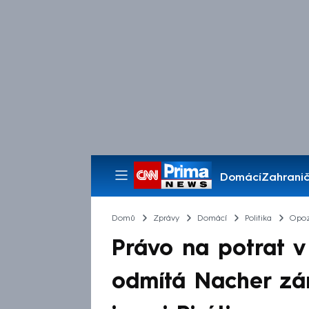
Domácí
Zahranič
Pořady
Domů
Zprávy
Domácí
Politika
Opoz
Právo na potrat v
odmítá Nacher zám