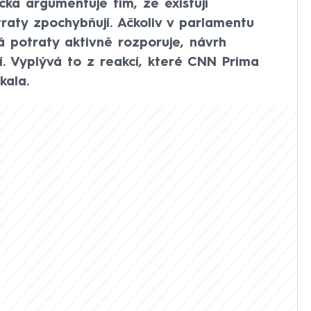
ička argumentuje tím, že existují
traty zpochybňují. Ačkoliv v parlamentu
rá potraty aktivně rozporuje, návrh
. Vyplývá to z reakcí, které CNN Prima
kala.