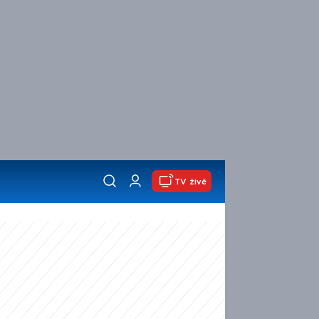
TV živě