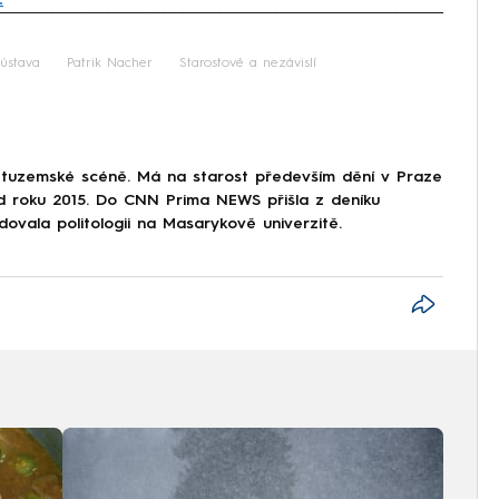
iled to fetch
ústava
Patrik Nacher
Starostové a nezávislí
 tuzemské scéně. Má na starost především dění v Praze
od roku 2015. Do CNN Prima NEWS přišla z deníku
dovala politologii na Masarykově univerzitě.