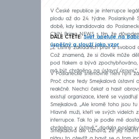
V České republice je interrupce leg
plodu až do 24. týdne. Poslankyně S
době, kdy kandidovala do Poslanecké
CNN Prima NEWS s tím, že důvodem j
DÁLE ČTĚTE:
Svět apeluje na Babi
úspěšný a slouží jako vzor
„Z Listiny základních práv a svobod
Což znamená, že si člověk může dě
pod tlakem a bývá zpochybňováno, je
má být chráněno na ústavní úrovni,“ 
V Poslanecké sněmovně není nyní žád
Proč chce tedy Smejkalová ústavní oc
reakčně. Nechci čekat a hasit obro
existují organizace, které se vyjadřu
Smejkalová. „Ale kromě toho jsou tu i 
Hlavně muži, kteří ve svých videích 
interrupce. Tak to je podle mě dost
chráněno v ústavě,“ dodala poslanky
Smejkalová ale uznává, že její návr
plánu to otevřít a bavit se o tom i