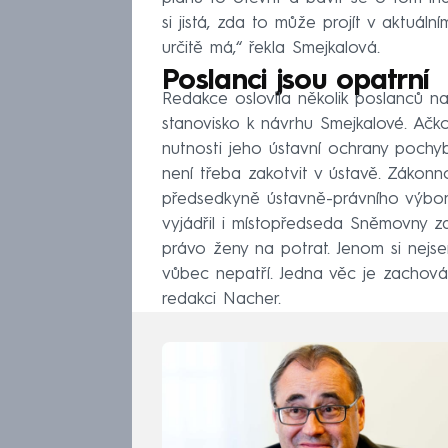
si jistá, zda to může projít v aktuál
určitě má,“ řekla Smejkalová.
Poslanci jsou opatrní
Redakce oslovila několik poslanců na
stanovisko k návrhu Smejkalové. Ačko
nutnosti jeho ústavní ochrany pochy
není třeba zakotvit v ústavě. Zákon
předsedkyně ústavně-právního výbor
vyjádřil i místopředseda Sněmovny z
právo ženy na potrat. Jenom si nejsem
vůbec nepatří. Jedna věc je zachován
redakci Nacher.