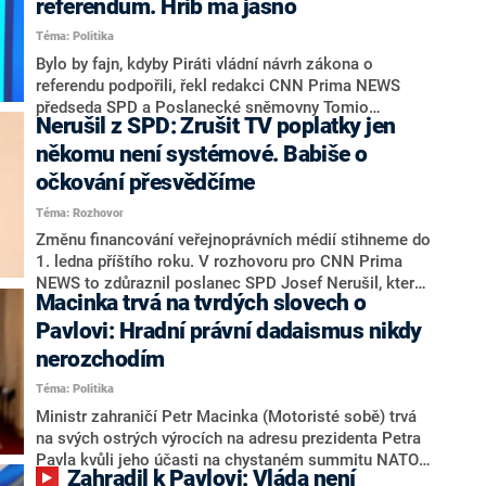
referendum. Hřib má jasno
aktivně rozporuje, návrh Smejkalové dost možná
Téma: Politika
narazí. Vyplývá to z reakcí, které CNN Prima NEWS k
návrhu Smejkalové získala.
Bylo by fajn, kdyby Piráti vládní návrh zákona o
referendu podpořili, řekl redakci CNN Prima NEWS
předseda SPD a Poslanecké sněmovny Tomio
Nerušil z SPD: Zrušit TV poplatky jen
Okamura. Vládní návrh je totiž ústavní zákon a
kabinetu pro jeho prosazení chybí ve Sněmovně
někomu není systémové. Babiše o
dvanáct hlasů, v Senátu ještě více. Nečekané
očkování přesvědčíme
spojenectví dvou sněmovních rivalů se ale konat
Téma: Rozhovor
zřejmě nebude. Piráti totiž v reakci pro CNN Prima
NEWS striktně odmítli, že by návrh podpořili. Podle
Změnu financování veřejnoprávních médií stihneme do
jejich předsedy Zdeňka Hřiba jim chybí například plán
1. ledna příštího roku. V rozhovoru pro CNN Prima
boje s dezinformacemi.
NEWS to zdůraznil poslanec SPD Josef Nerušil, který
Macinka trvá na tvrdých slovech o
nahradil ve Sněmovně Markétu Šichtařovou
(Svobodní). Připustil ovšem, že ohlášený mezikrok,
Pavlovi: Hradní právní dadaismus nikdy
podle kterého by se nejprve měly poplatky zrušit jen
nerozchodím
pro některé skupiny, považuje za nesystémový.
Téma: Politika
Připustil však, že by šlo o dočasnou úlevu. Nerušil
také věří, že si zástupci SPD v rámci koalice vyjednají
Ministr zahraničí Petr Macinka (Motoristé sobě) trvá
ústupky ohledně Národní očkovací strategie a že na
na svých ostrých výrocích na adresu prezidenta Petra
jejich výtky dá i premiér Andrej Babiš (ANO). Jsou
Pavla kvůli jeho účasti na chystaném summitu NATO.
Zahradil k Pavlovi: Vláda není
případně v SPD připraveni iniciovat konec ministra
Novinářům před svou cestou do Izraele řekl, že hlava