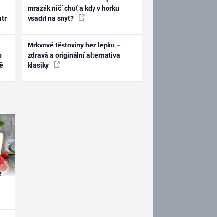
mrazák ničí chuť a kdy v horku
atr
vsadit na šnyt?
Mrkvové těstoviny bez lepku –
o
zdravá a originální alternativa
ně
klasiky
é