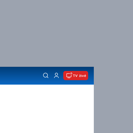
TV živě