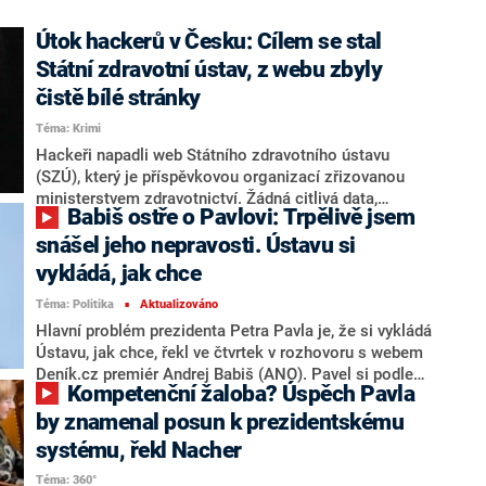
Útok hackerů v Česku: Cílem se stal
Státní zdravotní ústav, z webu zbyly
čistě bílé stránky
Téma: Krimi
Hackeři napadli web Státního zdravotního ústavu
(SZÚ), který je příspěvkovou organizací zřizovanou
ministerstvem zdravotnictví. Žádná citlivá data,
Babiš ostře o Pavlovi: Trpělivě jsem
laboratorní údaje ani provoz ústavu není ohrožen,
uvedl ústav na síti X. Útok ústav nahlásil Národnímu
snášel jeho nepravosti. Ústavu si
úřadu pro kybernetickou a informační bezpečnost
vykládá, jak chce
(NÚKIB).
Téma: Politika
Aktualizováno
■
Hlavní problém prezidenta Petra Pavla je, že si vykládá
Ústavu, jak chce, řekl ve čtvrtek v rozhovoru s webem
Deník.cz premiér Andrej Babiš (ANO). Pavel si podle
Kompetenční žaloba? Úspěch Pavla
něj vymyslel neústavní podmínku, když po Babišovi
žádal před jmenováním premiérem oznámení, jak
by znamenal posun k prezidentskému
vyřeší svůj střet zájmů. Pokud Pavel do Ankary
systému, řekl Nacher
opravdu poletí, tak podle premiéra poškodí Českou
Téma: 360°
republiku v zahraničí. Letos se má podle Babiše jednat