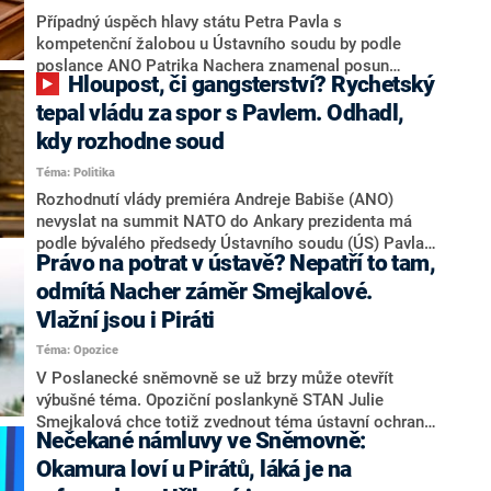
o ekonomických záležitostech a penězích, na které
Případný úspěch hlavy státu Petra Pavla s
hlava státu nemá vliv a rozhoduje o nich vláda.
kompetenční žalobou u Ústavního soudu by podle
poslance ANO Patrika Nachera znamenal posun
Hloupost, či gangsterství? Rychetský
ústavy po 35 letech směrem k prezidentskému
systému. Řekl to v pořadu 360° na CNN Prima NEWS.
tepal vládu za spor s Pavlem. Odhadl,
Potenciální vítězství prezidenta ve sporu s kabinetem
kdy rozhodne soud
Andreje Babiše (ANO) by pak někdejšího předsedu
Téma: Politika
Sněmovny „překvapilo“. Místopředseda ODS Karel
Haas v diskuzi uvedl, že premiér Babiš opomenutím
Rozhodnutí vlády premiéra Andreje Babiše (ANO)
Pavla při nominaci na summit NATO v Ankaře vyhověl
nevyslat na summit NATO do Ankary prezidenta má
„truc názorům“ svých menších koaličních partnerů.
podle bývalého předsedy Ústavního soudu (ÚS) Pavla
Právo na potrat v ústavě? Nepatří to tam,
Rychetského dvě vysvětlení. „Buď jde o neznalost
ústavního systému, nebo o rozhodnutí vést válku proti
odmítá Nacher záměr Smejkalové.
hlavě státu,“ okomentoval dění ve vysílání CNN Prima
Vlažní jsou i Piráti
NEWS. Podle Rychetského by Ústavní soud mohl
Téma: Opozice
stihnout žalobu projednat do 7. července, tedy do
začátku spojeneckého summitu. Upozorňuje však na
V Poslanecké sněmovně se už brzy může otevřít
možné následné „obstrukce“ ze strany vlády.
výbušné téma. Opoziční poslankyně STAN Julie
Smejkalová chce totiž zvednout téma ústavní ochrany
Nečekané námluvy ve Sněmovně:
potratů. Politička argumentuje tím, že existují
organizace a jedinci, kteří potraty zpochybňují. Ačkoliv
Okamura loví u Pirátů, láká je na
v parlamentu není žádná politická síla, která potraty