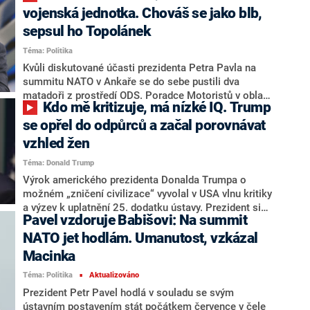
zdravotnictví Adama Vojtěcha (za ANO)?
státu přistupuje k ústavě kreativním způsobem a on
vojenská jednotka. Chováš se jako blb,
sám prezidentův „právní dadaismus“ nikdy
sepsul ho Topolánek
„nerozchodí“.
Téma: Politika
Kvůli diskutované účasti prezidenta Petra Pavla na
summitu NATO v Ankaře se do sebe pustili dva
matadoři z prostředí ODS. Poradce Motoristů v oblasti
Kdo mě kritizuje, má nízké IQ. Trump
zahraniční politiky Jan Zahradil označil dopis
prezidenta Pavla premiéru Andreji Babišovi (ANO) za
se opřel do odpůrců a začal porovnávat
dopis neznámého autora. Ve sporu stojí na straně
vzhled žen
vlády a míní, že kabinet není „vojenskou jednotkou
Téma: Donald Trump
podléhající vrchnímu veliteli na Hradě“. Tato slova
naštvala expremiéra Mirka Topolánka, který Zahradila
Výrok amerického prezidenta Donalda Trumpa o
označil za blba a vzkázal skrze něj koalici, aby
možném „zničení civilizace“ vyvolal v USA vlnu kritiky
„přestali s tou hnusnou hrou“.
a výzev k uplatnění 25. dodatku ústavy. Prezident si
Pavel vzdoruje Babišovi: Na summit
ale nebral servítky a na sociálních sítích ostře zaútočil
na odpůrce i bývalé spojence, které obvinil z nízké
NATO jet hodlám. Umanutost, vzkázal
inteligence a z podpory íránských jaderných ambicí.
Macinka
Téma: Politika
Aktualizováno
■
Prezident Petr Pavel hodlá v souladu se svým
ústavním postavením stát počátkem července v čele