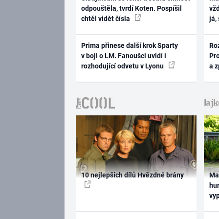
odpouštěla, tvrdí Koten. Pospíšil
vž
chtěl vidět čísla
já,
Prima přinese další krok Sparty
Ro
v boji o LM. Fanoušci uvidí i
Pr
rozhodující odvetu v Lyonu
a 
10 nejlepších dílů Hvězdné brány
Ma
hum
vy