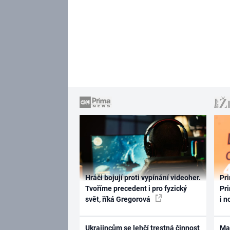
Hráči bojují proti vypínání videoher.
Pri
Tvoříme precedent i pro fyzický
Pri
svět, říká Gregorová
i n
Ukrajincům se lehčí trestná činnost
Ma