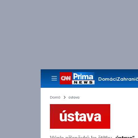
Domácí
Zahranič
Pořady
Domů
ústava
ústava