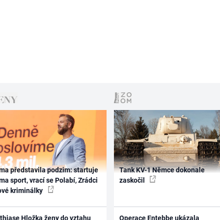
ma představila podzim: startuje
Tank KV-1 Němce dokonale
ma sport, vrací se Polabí, Zrádci
zaskočil
ové kriminálky
thiase Hložka ženy do vztahu
Operace Entebbe ukázala