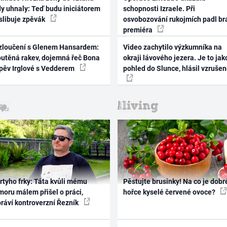
dy uhnaly: Teď budu iniciátorem
schopnosti Izraele. Při
 slibuje zpěvák
osvobozování rukojmích padl br
premiéra
zloučení s Glenem Hansardem:
Video zachytilo výzkumníka na
outěná rakev, dojemná řeč Bona
okraji lávového jezera. Je to jak
zpěv Irglové s Vedderem
pohled do Slunce, hlásil vzruše
rtyho frky: Táta kvůli mému
Pěstujte brusinky! Na co je dobr
oru málem přišel o práci,
hořce kyselé červené ovoce?
práví kontroverzní Řezník