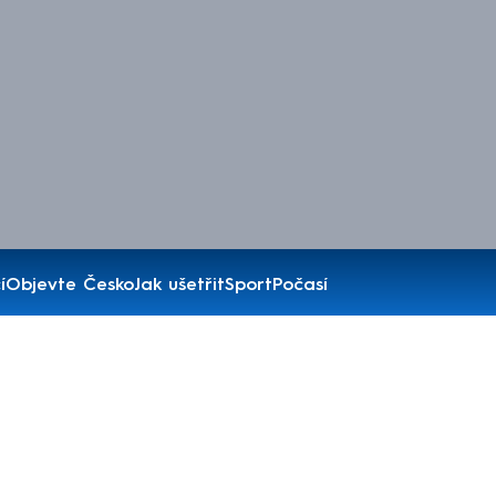
í
Objevte Česko
Jak ušetřit
Sport
Počasí