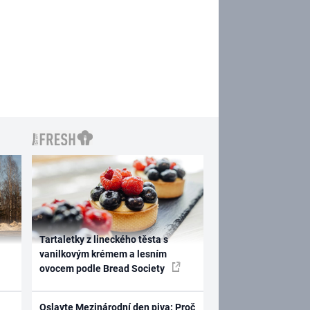
Tartaletky z lineckého těsta s
vanilkovým krémem a lesním
ovocem podle Bread Society
Oslavte Mezinárodní den piva: Proč