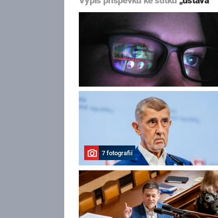
Výpis příspěvků ke štítku
„ústava“
7 fotografií