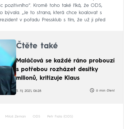
nic pozitivního“. Kromě toho také říká, že ODS,
 co bývala. „Je to strana, která chce koalovat s
rezident v pořadu Pressklub s tím, že už ji před
Čtěte také
Maláčová se každé ráno probouzí
s potřebou rozházet desítky
milionů, kritizuje Klaus
6 min čtení
5. říj 2021, 06:28
Miloš Zeman
ODS
Petr Fiala (ODS)