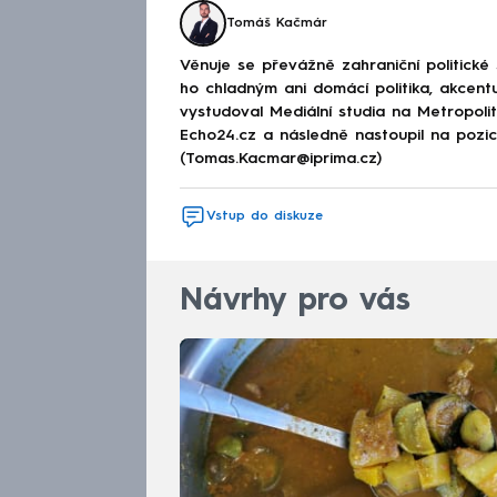
Tomáš Kačmár
Věnuje se převážně zahraniční politické
ho chladným ani domácí politika, akcent
vystudoval Mediální studia na Metropolitn
Echo24.cz a následně nastoupil na poz
(Tomas.Kacmar@iprima.cz)
Vstup do diskuze
Návrhy pro vás