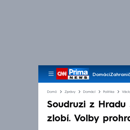
Domácí
Zahranič
Pořady
Domů
Zprávy
Domácí
Politika
Václ
Soudruzi z Hradu 
zlobí. Volby prohr