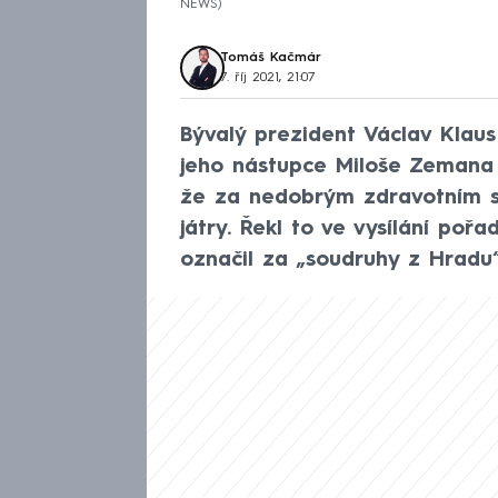
NEWS
Tomáš Kačmár
7. říj 2021, 21:07
Bývalý prezident Václav Klaus
jeho nástupce Miloše Zemana n
že za nedobrým zdravotním s
játry. Řekl to ve vysílání poř
označil za „soudruhy z Hradu“