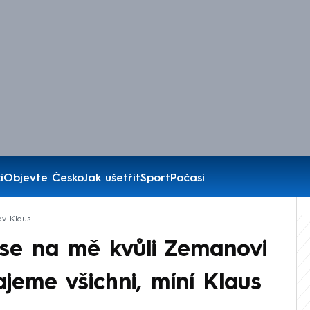
í
Objevte Česko
Jak ušetřit
Sport
Počasí
av Klaus
se na mě kvůli Zemanovi
ajeme všichni, míní Klaus