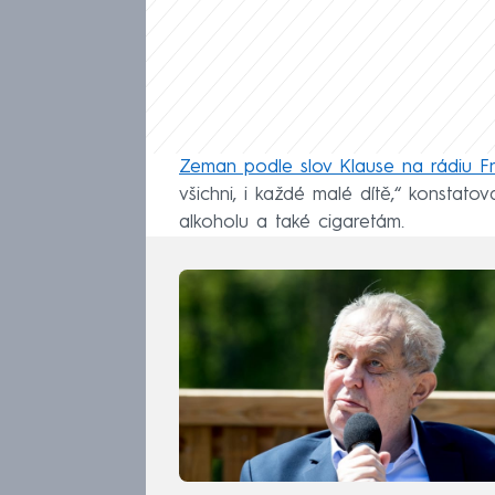
Zeman podle slov Klause na rádiu Fr
všichni, i každé malé dítě,“ konstato
alkoholu a také cigaretám.