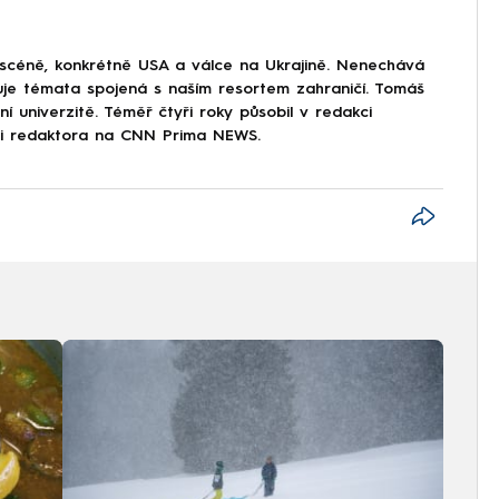
 scéně, konkrétně USA a válce na Ukrajině. Nenechává
uje témata spojená s naším resortem zahraničí. Tomáš
í univerzitě. Téměř čtyři roky působil v redakci
ici redaktora na CNN Prima NEWS.