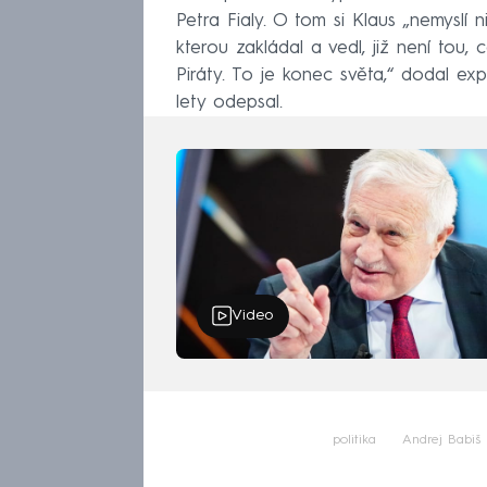
Petra Fialy. O tom si Klaus „nemyslí 
kterou zakládal a vedl, již není tou,
Piráty. To je konec světa,“ dodal exp
lety odepsal.
Video
politika
Andrej Babiš