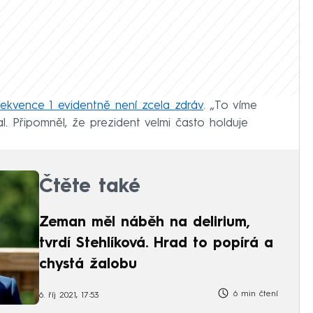
ekvence 1 evidentně není zcela zdráv
. „To víme
val. Připomněl, že prezident velmi často holduje
Čtěte také
Zeman měl náběh na delirium,
tvrdí Stehlíková. Hrad to popírá a
chystá žalobu
6 min čtení
6. říj 2021, 17:53