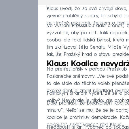
Klaus uvedl, že za svá dřívější slo
zjevně problémy s játry, to schytal 
se strašně rozzlobili, že jsem o tom j
Ve vysílání Pressklubu dále pronesl
vyzval lidi, aby po nich tolik neprah
osoba, ale také lidská bytost, která 
tím zkritizoval šéfa Senátu Miloše Vy
tak, že Pražský hrad o stavu prezident
Klaus: Koalice nevydr
Na přetřes přišly v pořadu Pressklub 
Poslanecké sněmovny. „Ve své podsta
to ale stále do těchto voleb přenáše
exprezident a zmínil například avi
Politickým stranám vyčetl, že se o p
volby? Nevyhraje je nikdo, ale prohraj
Dále prohlásil, že předvolební koali
minutu“. Nelíbí se mu, že se je part
koalice je protimluv demokracie. Ka
pokoušet získat voliče,“ řekl Klaus.
Neodpustil si ani rýpanec do součas