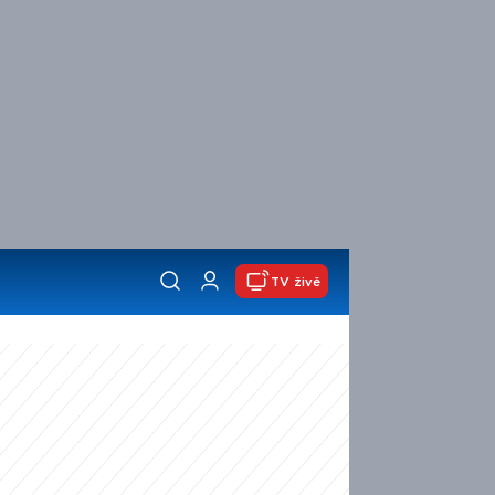
TV živě