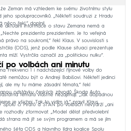
va, že Zeman má vzhledem ke svému životnímu stylu
od jeho spolupracovníků. „Někteří soudruzi z Hradu
á něco řekl,“ doplnil.
, že aktuální informace o stavu Zemana nemá a
li. „Nechte prezidenta prezidentem. Je to veřejná
má právo na soukromí,“ řekl Klaus. V souvislosti s
strčila (ODS), jenž podle Klause situaci prezentuje
a mlží. Vystrčila označil za „politickou nulku“.
ží po volbách ani minutu
na Frekvenci 1 i nadcházející říjnové volby do
tě nemůžou být o Andreji Babišovi. Někteří jedinci
jí, ale my tu máme zásadní témata,“ řekl
zovanou odstávku českých závodů Škoda Auto.
odstatná témata vlastně nezajímají. „Jak dopadnou
eme je všichni. Tak to vidím já,“ pravil Klaus.
ce Spolu či Pirátů a STAN po volbách nevydrží „ani
aje rozhodly zformovat. „Model dělat předvolební
ždá strana má jít se svým programem a má se jím
ného šéfa ODS a hlavního lídra koalice Spolu