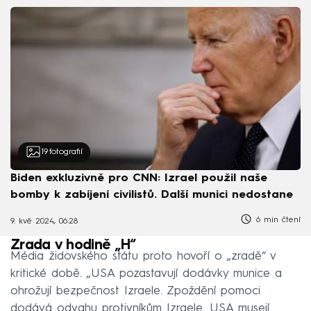
19
fotografií
Biden exkluzivně pro CNN: Izrael použil naše
bomby k zabíjení civilistů. Další munici nedostane
6 min čtení
9. kvě 2024, 06:28
Zrada v hodině „H“
Média židovského státu proto hovoří o „zradě“ v
kritické době. „USA pozastavují dodávky munice a
ohrožují bezpečnost Izraele. Zpoždění pomoci
dodává odvahu protivníkům Izraele. USA musejí