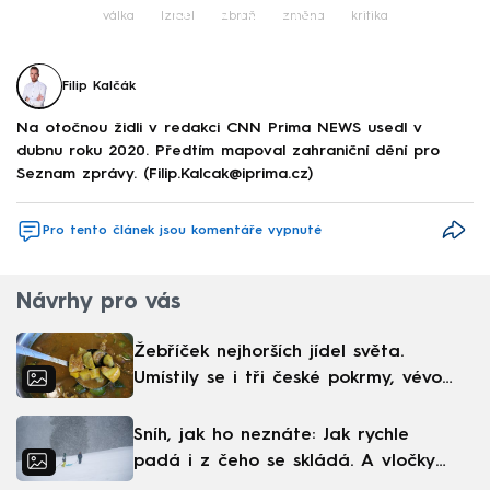
Failed to fetch
válka
Izrael
zbraň
změna
kritika
Filip Kalčák
Na otočnou židli v redakci CNN Prima NEWS usedl v
dubnu roku 2020. Předtím mapoval zahraniční dění pro
Seznam zprávy. (Filip.Kalcak@iprima.cz)
Pro tento článek jsou komentáře vypnuté
Návrhy pro vás
Žebříček nejhorších jídel světa.
Umístily se i tři české pokrmy, vévodí
skandinávská kuchyně
Sníh, jak ho neznáte: Jak rychle
padá i z čeho se skládá. A vločky
nejsou bílé