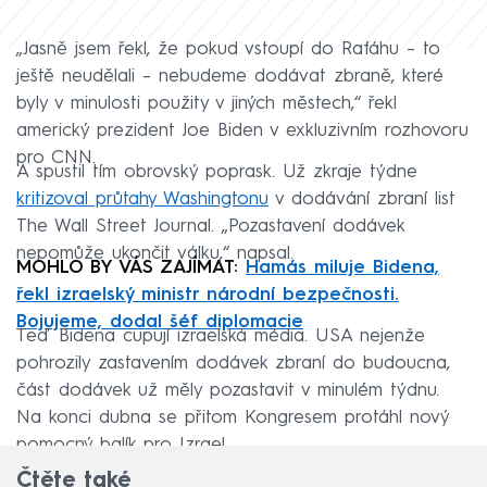
„Jasně jsem řekl, že pokud vstoupí do Rafáhu – to
ještě neudělali – nebudeme dodávat zbraně, které
byly v minulosti použity v jiných městech,“ řekl
americký prezident Joe Biden v exkluzivním rozhovoru
pro CNN.
A spustil tím obrovský poprask. Už zkraje týdne
kritizoval průtahy Washingtonu
v dodávání zbraní list
The Wall Street Journal. „Pozastavení dodávek
nepomůže ukončit válku,“ napsal.
MOHLO BY VÁS ZAJÍMAT:
Hamás miluje Bidena,
řekl izraelský ministr národní bezpečnosti.
Bojujeme, dodal šéf diplomacie
Teď Bidena cupují izraelská média. USA nejenže
pohrozily zastavením dodávek zbraní do budoucna,
část dodávek už měly pozastavit v minulém týdnu.
Na konci dubna se přitom Kongresem protáhl nový
pomocný balík pro Izrael.
Čtěte také