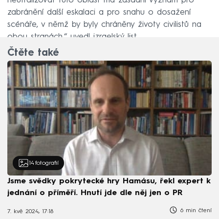
neutralizovat tuto oblast má zásadní význam pro
zabránění další eskalaci a pro snahu o dosažení
scénáře, v němž by byly chráněny životy civilistů na
obou stranách,“ uvedl izraelský list.
Čtěte také
14
fotografií
Jsme svědky pokrytecké hry Hamásu, řekl expert k
jednání o příměří. Hnutí jde dle něj jen o PR
6 min čtení
7. kvě 2024, 17:18