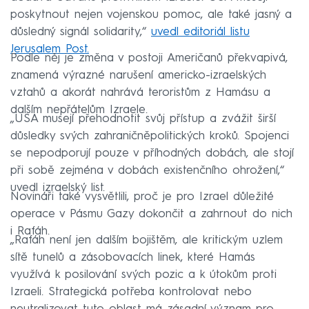
poskytnout nejen vojenskou pomoc, ale také jasný a
důsledný signál solidarity,“
uvedl editoriál listu
Jerusalem Post.
Podle něj je změna v postoji Američanů překvapivá,
znamená výrazné narušení americko-izraelských
vztahů a akorát nahrává teroristům z Hamásu a
dalším nepřátelům Izraele.
„USA musejí přehodnotit svůj přístup a zvážit širší
důsledky svých zahraničněpolitických kroků. Spojenci
se nepodporují pouze v příhodných dobách, ale stojí
při sobě zejména v dobách existenčního ohrožení,“
uvedl izraelský list.
Novináři také vysvětlili, proč je pro Izrael důležité
operace v Pásmu Gazy dokončit a zahrnout do nich
i Rafáh.
„Rafáh není jen dalším bojištěm, ale kritickým uzlem
sítě tunelů a zásobovacích linek, které Hamás
využívá k posilování svých pozic a k útokům proti
Izraeli. Strategická potřeba kontrolovat nebo