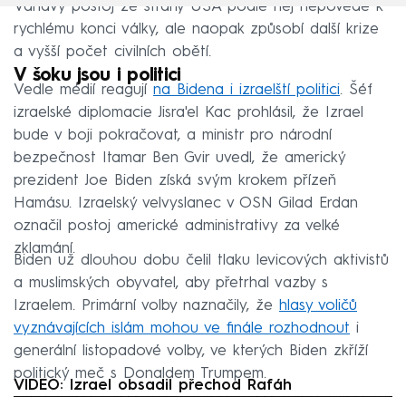
Váhavý postoj ze strany USA podle něj nepovede k
rychlému konci války, ale naopak způsobí další krize
a vyšší počet civilních obětí.
V šoku jsou i politici
Vedle médií reagují
na Bidena i izraelští politici
. Šéf
izraelské diplomacie Jisra'el Kac prohlásil, že Izrael
bude v boji pokračovat, a ministr pro národní
bezpečnost Itamar Ben Gvir uvedl, že americký
prezident Joe Biden získá svým krokem přízeň
Hamásu. Izraelský velvyslanec v OSN Gilad Erdan
označil postoj americké administrativy za velké
zklamání.
Biden už dlouhou dobu čelil tlaku levicových aktivistů
a muslimských obyvatel, aby přetrhal vazby s
Izraelem. Primární volby naznačily, že
hlasy voličů
vyznávajících islám mohou ve finále rozhodnout
i
generální listopadové volby, ve kterých Biden zkříží
politický meč s Donaldem Trumpem.
VIDEO: Izrael obsadil přechod Rafáh