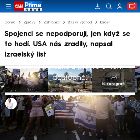
Domů
Zprávy
Zahraničí
Blízký východ
Izrael
Spojenci se nepodporují, jen když se
to hodí. USA nás zradily, napsal
izraelský list
Žádná položka z playlistu není
dostupná.
14 fotografií
Filip Kalčák
9. kvě 2024, 13:13
Spojené státy zradily svého spojence a
ohrožují naši národní bezpečnost. Těmito