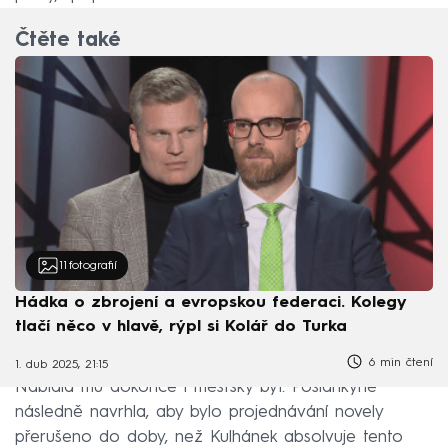
Čtěte také
11
fotografií
Hádka o zbrojení a evropskou federaci. Kolegy
tlačí něco v hlavě, rýpl si Kolář do Turka
6 min čtení
1. dub 2025, 21:15
Nabídla mu dokonce i městský byt. Poslankyně
následně navrhla, aby bylo projednávání novely
přerušeno do doby, než Kulhánek absolvuje tento