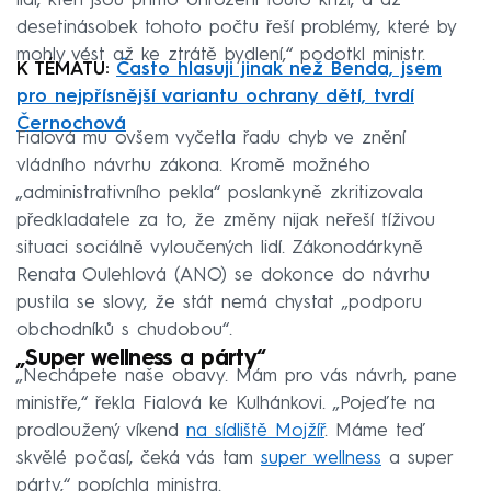
lidí, kteří jsou přímo ohroženi touto krizí, a až
desetinásobek tohoto počtu řeší problémy, které by
mohly vést až ke ztrátě bydlení,“ podotkl ministr.
K TÉMATU:
Často hlasuji jinak než Benda, jsem
pro nejpřísnější variantu ochrany dětí, tvrdí
Černochová
Fialová mu ovšem vyčetla řadu chyb ve znění
vládního návrhu zákona. Kromě možného
„administrativního pekla“ poslankyně zkritizovala
předkladatele za to, že změny nijak neřeší tíživou
situaci sociálně vyloučených lidí. Zákonodárkyně
Renata Oulehlová (ANO) se dokonce do návrhu
pustila se slovy, že stát nemá chystat „podporu
obchodníků s chudobou“.
„Super wellness a párty“
„Nechápete naše obavy. Mám pro vás návrh, pane
ministře,“ řekla Fialová ke Kulhánkovi. „Pojeďte na
prodloužený víkend
na sídliště Mojžíř
. Máme teď
skvělé počasí, čeká vás tam
super wellness
a super
párty,“ popíchla ministra.