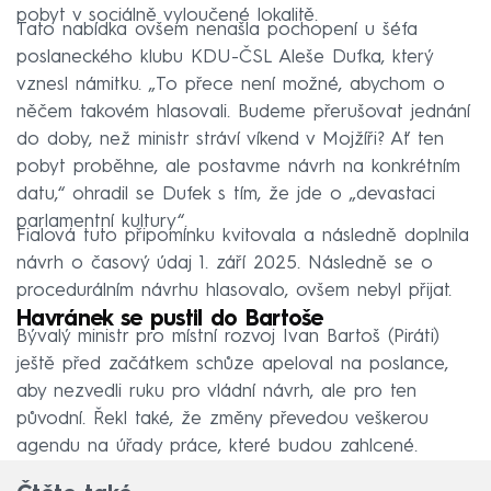
pobyt v sociálně vyloučené lokalitě.
Tato nabídka ovšem nenašla pochopení u šéfa
poslaneckého klubu KDU-ČSL Aleše Dufka, který
vznesl námitku. „To přece není možné, abychom o
něčem takovém hlasovali. Budeme přerušovat jednání
do doby, než ministr stráví víkend v Mojžíři? Ať ten
pobyt proběhne, ale postavme návrh na konkrétním
datu,“ ohradil se Dufek s tím, že jde o „devastaci
parlamentní kultury“.
Fialová tuto připomínku kvitovala a následně doplnila
návrh o časový údaj 1. září 2025. Následně se o
procedurálním návrhu hlasovalo, ovšem nebyl přijat.
Havránek se pustil do Bartoše
Bývalý ministr pro místní rozvoj Ivan Bartoš (Piráti)
ještě před začátkem schůze apeloval na poslance,
aby nezvedli ruku pro vládní návrh, ale pro ten
původní. Řekl také, že změny převedou veškerou
agendu na úřady práce, které budou zahlcené.