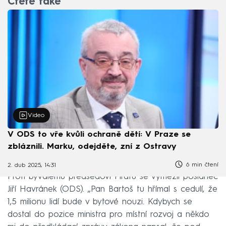
Čtěte také
Video
V ODS to vře kvůli ochraně dětí: V Praze se
zbláznili. Marku, odejděte, zní z Ostravy
6 min čtení
2. dub 2025, 14:31
Proti bývalému předsedovi Pirátů se vymezil poslanec
Jiří Havránek (ODS). „Pan Bartoš tu hřímal s cedulí, že
1,5 milionu lidí bude v bytové nouzi. Kdybych se
dostal do pozice ministra pro místní rozvoj a někdo