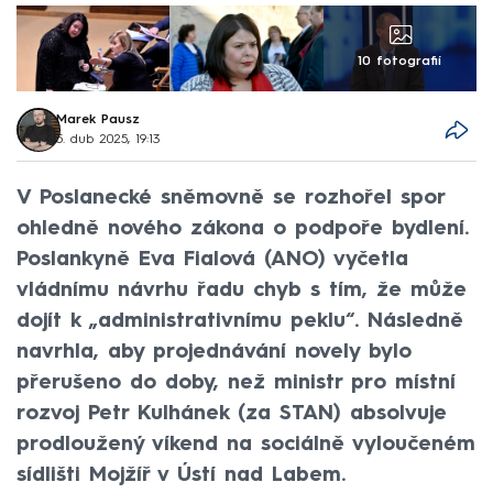
10 fotografií
Marek Pausz
5. dub 2025, 19:13
V Poslanecké sněmovně se rozhořel spor
ohledně nového zákona o podpoře bydlení.
Poslankyně Eva Fialová (ANO) vyčetla
vládnímu návrhu řadu chyb s tím, že může
dojít k „administrativnímu peklu“. Následně
navrhla, aby projednávání novely bylo
přerušeno do doby, než ministr pro místní
rozvoj Petr Kulhánek (za STAN) absolvuje
prodloužený víkend na sociálně vyloučeném
sídlišti Mojžíř v Ústí nad Labem.