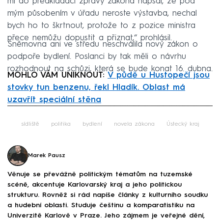
mi do předkládací zprávy zákona napsal, že pod
mým působením v úřadu neroste výstavba, nechal
bych ho to škrtnout, protože to z pozice ministra
přece nemůžu dopustit a přiznat,“ prohlásil.
Sněmovna ani ve středu neschválila nový zákon o
podpoře bydlení. Poslanci by tak měli o návrhu
rozhodnout na schůzi, která se bude konat 16. dubna.
MOHLO VÁM UNIKNOUT:
V půdě u Hustopečí jsou
stovky tun benzenu, řekl Hladík. Oblast má
uzavřít speciální stěna
Failed to fetch
sídliště
politika
bydlení
novela zákona
Ústecký kraj
Marek Pausz
Věnuje se převážně politickým tématům na tuzemské
scéně, akcentuje Karlovarský kraj a jeho politickou
strukturu. Rovněž si rád napíše články z kulturního soudku
a hudební oblasti. Studuje češtinu a komparatistiku na
Univerzitě Karlově v Praze. Jeho zájmem je veřejné dění,