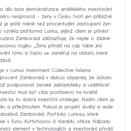
to dílu byla demokratizace andělského investování
měru neúprosná – ženy v Česku tvoří jen přibližně
ž je ještě méně než procentuální zastoupení žen
o vznikla platforma Lumus, jejímž cílem je přinést
y. Zuzana Zamborská zdůrazňuje, že nejde o žádné
ysovou logiku. „Ženy přináší na cap table jiný
ování týmu a často se zaměřují na oblasti, které
odává.
e v Lumus Investment Collective řešena
 procent. Zamborská v diskuzi objasnila, že ačkoliv
snaží podporovat ženské zakladatelky a vzdělávat
 investici musí být vždy postaveno na kvalitě
la by to dobrá investiční strategie. Naším cílem je,
álu a příležitostem. Pokud je projekt skvělý a vede
“ dodává Zamborská. Portfolio Lumusu, které
le s Evou Kuttichovou či KardiAI, vítěze Nápadu
ský element v technologiích a investování přináší