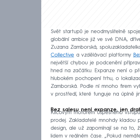
Svět startupů je neodmyslitelně spo
globální ambice již ve své DNA, dříve
Zuzana Zamborská, spoluzakladatelka
Collective
a vzdělávací platformy
Be
největší chybou je podcenění příprav
hned na začátku. Expanze není o př
hlubokém pochopení trhu, o lokalizac
Zamborská. Podle ní mnoho firem vy
v prostředí, které funguje na úplně j
Bez salesu není expanze, jen dra
Klíčovým motorem úspěšného vstupu
prodej. Zakladatelé mnohdy kladou p
design, ale už zapomínají se na to, 
lidem v reálném čase. „Pokud nemáte