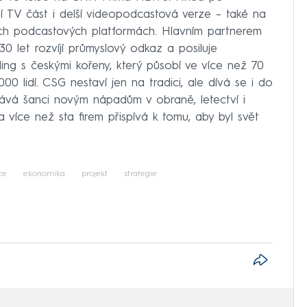
í TV část i delší videopodcastová verze – také na
ích podcastových platformách. Hlavním partnerem
0 let rozvíjí průmyslový odkaz a posiluje
ing s českými kořeny, který působí ve více než 70
0 lidí. CSG nestaví jen na tradici, ale dívá se i do
ává šanci novým nápadům v obraně, letectví i
ina více než sta firem přispívá k tomu, aby byl svět
ce
ekonomika
projekt
strategie