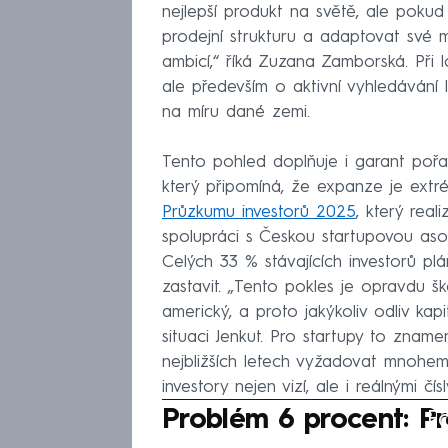
nejlepší produkt na světě, ale poku
prodejní strukturu a adaptovat své m
ambicí,“ říká Zuzana Zamborská. Při 
ale především o aktivní vyhledávání 
na míru dané zemi.
Tento pohled doplňuje i garant pořa
který připomíná, že expanze je extr
Průzkumu investorů 2025
, který rea
spolupráci s Českou startupovou asoci
Celých 33 % stávajících investorů pl
zastavit. „Tento pokles je opravdu š
americký, a proto jakýkoliv odliv ka
situaci Jenkut. Pro startupy to znam
nejbližších letech vyžadovat mnohem 
investory nejen vizí, ale i reálnými čísl
Fa
Problém 6 procent: P