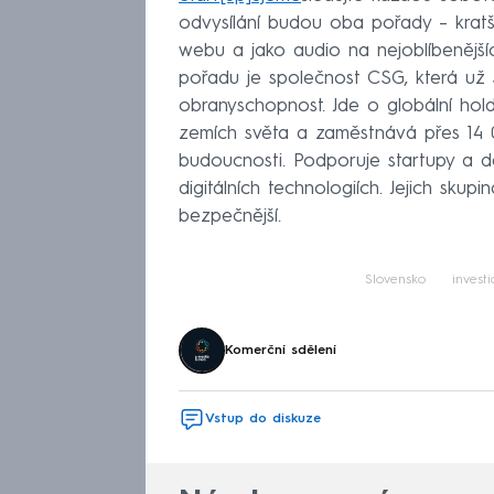
odvysílání budou oba pořady – kratš
webu a jako audio na nejoblíbenějš
pořadu je společnost CSG, která už 3
obranyschopnost. Jde o globální hold
zemích světa a zaměstnává přes 14 00
budoucnosti. Podporuje startupy a d
digitálních technologiích. Jejich skup
bezpečnější.
Slovensko
investi
Komerční sdělení
Vstup do diskuze