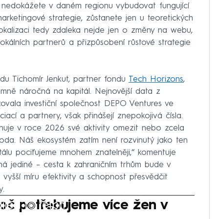
d nedokážete v daném regionu vybudovat fungující
arketingové strategie, zůstanete jen u teoretických
lokalizaci tedy zdaleka nejde jen o změny na webu,
lokálních partnerů a přizpůsobení růstové strategie
du Tichomír Jenkut, partner fondu
Tech Horizons
,
émně náročná na kapitál. Nejnovější data z
lizovala investiční společnost DEPO Ventures ve
ací a partnery, však přinášejí znepokojivá čísla.
ánuje v roce 2026 své aktivity omezit nebo zcela
koda. Náš ekosystém zatím není rozvinutý jako ten
pitálu pociťujeme mnohem znatelněji,“ komentuje
ená jediné – cesta k zahraničním trhům bude v
vyšší míru efektivity a schopnost přesvědčit
y.
iled to fetch
roč potřebujeme více žen v