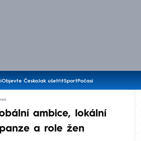
í
Objevte Česko
Jak ušetřit
Sport
Počasí
ánek
obální ambice, lokální
xpanze a role žen