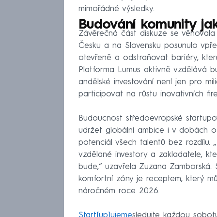
mimořádné výsledky.
Budování komunity jak
Závěrečná část diskuze se věnovala dů
Česku a na Slovensku posunulo vpřed
otevřeně a odstraňovat bariéry, kte
Platforma Lumus aktivně vzdělává bu
andělské investování není jen pro mi
participovat na růstu inovativních fir
Budoucnost středoevropské startup
udržet globální ambice i v dobách 
potenciál všech talentů bez rozdílu. 
vzdělané investory a zakladatele, kt
bude,“ uzavřela Zuzana Zamborská. Sp
komfortní zóny je receptem, který m
náročném roce 2026.
Start[up]ujeme
sledujte každou sobo