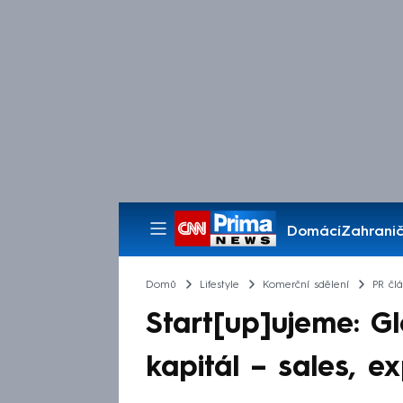
Domácí
Zahranič
Pořady
Domů
Lifestyle
Komerční sdělení
PR čl
Start[up]ujeme: Gl
kapitál – sales, e