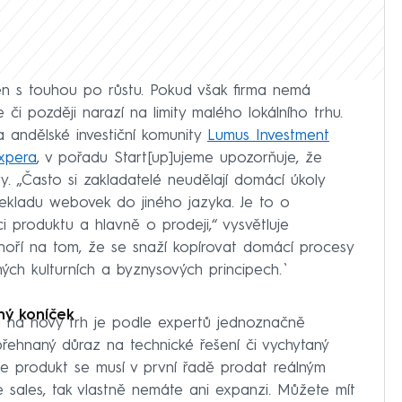
jen s touhou po růstu. Pokud však firma nemá
 či později narazí na limity malého lokálního trhu.
 andělské investiční komunity
Lumus Investment
xpera
, v pořadu Start[up]ujeme upozorňuje, že
y. „Často si zakladatelé neudělají domácí úkoly
ekladu webovek do jiného jazyka. Je to o
i produktu a hlavně o prodeji,“ vysvětluje
hoří na tom, že se snaží kopírovat domácí procesy
iných kulturních a byznysových principech.`
hý koníček
 na nový trh je podle expertů jednoznačně
řehnaný důraz na technické řešení či vychytaný
že produkt se musí v první řadě prodat reálným
 sales, tak vlastně nemáte ani expanzi. Můžete mít