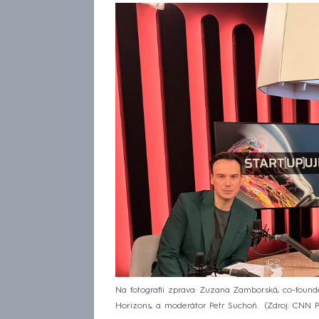
Na fotografii zprava: Zuzana Zamborská, co-founde
Horizons, a moderátor Petr Suchoň.
Zdroj: CNN 