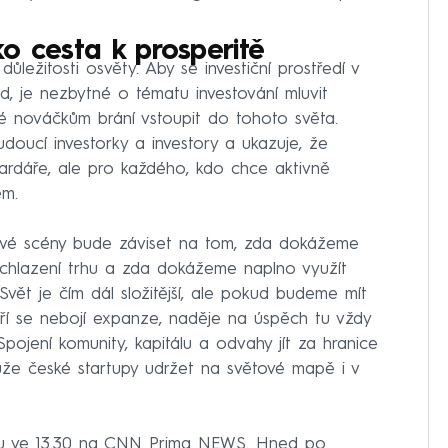
o cesta k prosperitě
ležitosti osvěty. Aby se investiční prostředí v
, je nezbytné o tématu investování mluvit
ré nováčkům brání vstoupit do tohoto světa.
doucí investorky a investory a ukazuje, že
liardáře, ale pro každého, kdo chce aktivně
em.
ové scény bude záviset na tom, zda dokážeme
ochlazení trhu a zda dokážeme naplno využít
„Svět je čím dál složitější, ale pokud budeme mít
eří se nebojí expanze, naděje na úspěch tu vždy
ojení komunity, kapitálu a odvahy jít za hranice
ůže české startupy udržet na světové mapě i v
tu ve 13.30 na CNN Prima NEWS. Hned po