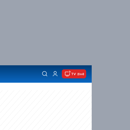
TV živě