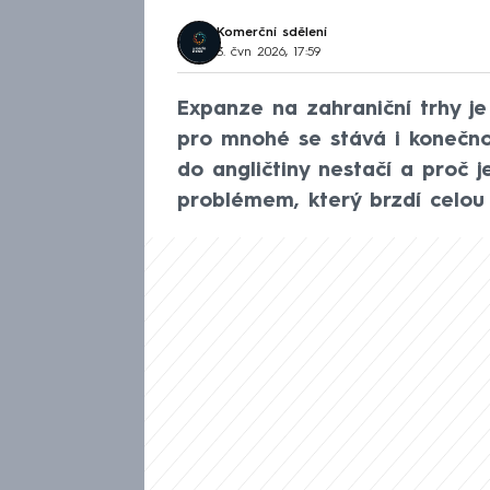
Komerční sdělení
3. čvn 2026, 17:59
Expanze na zahraniční trhy j
pro mnohé se stává i konečno
do angličtiny nestačí a proč j
problémem, který brzdí celou