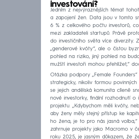
investování?
Jedním z nejvýraznějších témat toho
a zapojení žen. Data jsou v tomto s
6 % z celkového počtu investorů, co
mezi zakladateli startupů. Právě prot
do investičního světa více diverzit
„genderové kvóty“, ale o čistou byzn
pohled na riziko, jiný pohled na bud
mužští investoři mohou přehlížet,“ d
Otázka podpory „Female Founders“ j
strategicky, nikoliv formou povinných
se jejich andělská komunita cíleně 
nové investorky, finální rozhodnutí o
projektu. „Kdybychom měli kvóty, neby
aby ženy měly stejný přístup ke kapit
ho žena, je to pro nás jasná volba,
zahrnuje projekty jako Macromo v če
roku 2025, je jasným důkazem, že žen