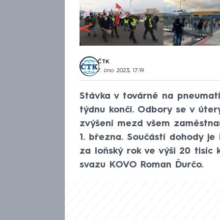
ČTK
7. úno 2023, 17:19
Stávka v továrně na pneumati
týdnu končí. Odbory se v úter
zvýšení mezd všem zaměstnan
1. března. Součástí dohody 
za loňský rok ve výši 20 tisí
svazu KOVO Roman Ďurčo.