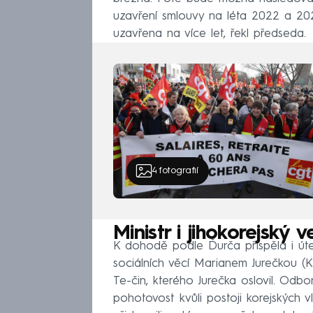
uzavření smlouvy na léta 2022 a 2023
uzavřena na více let, řekl předseda.
4
fotografií
Ministr i jihokorejský 
K dohodě podle Ďurča přispěla i úte
sociálních věcí Marianem Jurečkou (K
Te-čin, kterého Jurečka oslovil. Odbo
pohotovost kvůli postoji korejských v