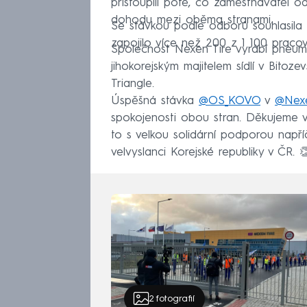
přistoupili poté, co zaměstnavatel o
dohodu mezi oběma stranami.
Se stávkou podle odborů souhlasila 
zapojilo více než 200 z 1 100 pracovn
Společnost Nexen Tire vyrábí pneuma
jihokorejským majitelem sídlí v Bitoz
Triangle.
Úspěšná stávka
@OS_KOVO
v
@Nex
spokojenosti obou stran. Děkujeme vše
to s velkou solidární podporou např
velvyslanci Korejské republiky v ČR. 
— Josef Středula (@JStredula)
February 7, 
2
fotografií