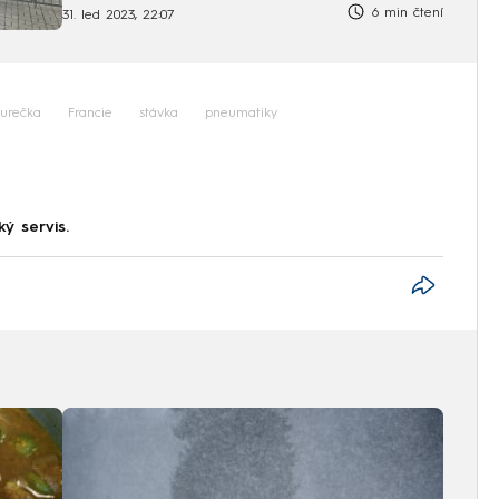
6 min čtení
31. led 2023, 22:07
Jurečka
Francie
stávka
pneumatiky
ký servis.