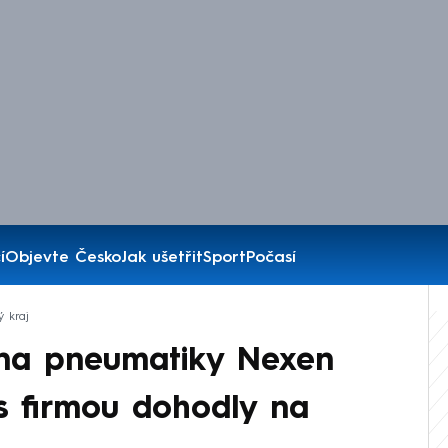
í
Objevte Česko
Jak ušetřit
Sport
Počasí
ý kraj
 na pneumatiky Nexen
s firmou dohodly na