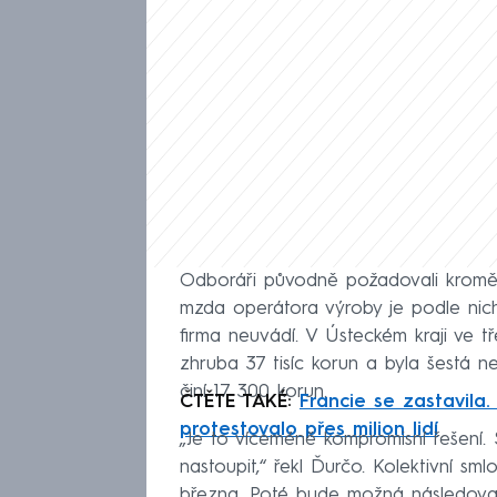
Odboráři původně požadovali kromě 
mzda operátora výroby je podle ni
firma neuvádí. V Ústeckém kraji ve tře
zhruba 37 tisíc korun a byla šestá ne
činí 17 300 korun.
ČTĚTE TAKÉ:
Francie se zastavila
protestovalo přes milion lidí
„Je to víceméně kompromisní řešení.
nastoupit,“ řekl Ďurčo. Kolektivní s
března. Poté bude možná následova