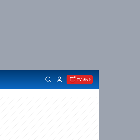
TV živě