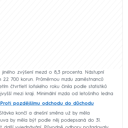
jiného zvýšení mezd o 8,3 procenta. Nástupní
ch 22 700 korun. Průměrnou mzdu zaměstnanců
tím čtvrtletí loňského roku činila podle statistiků
jvyšší mezi kraji. Minimální mzda od letošního ledna
. Proti pozdějšímu odchodu do důchodu
 Stávka končí a dnešní směna už by měla
mlouva by měla být podle něj podepsaná do 31.
t další vyjednávání. Původně odbory požadovaly