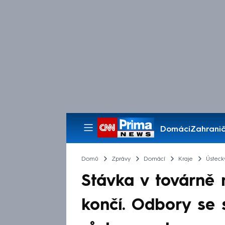
Domácí
Zahranič
Pořady
Domů
Zprávy
Domácí
Kraje
Ústeck
Stávka v továrně
končí. Odbory se 