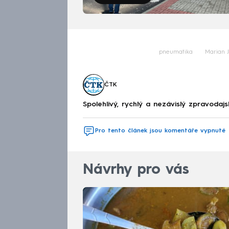
pneumatika
Marian 
ČTK
Spolehlivý, rychlý a nezávislý zpravodajs
Pro tento článek jsou komentáře vypnuté
Návrhy pro vás