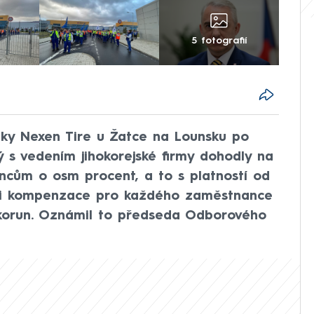
5 fotografií
ky Nexen Tire u Žatce na Lounsku po
ý s vedením jihokorejské firmy dohodly na
cům o osm procent, a to s platností od
je i kompenzace pro každého zaměstnance
c korun. Oznámil to předseda Odborového