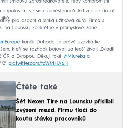
dmítl smlouvu zprostředkovatele, tedy kompromisní
nadpoloviční většina zaměstnanců. Aktivně se do ní
íků..
tiky pro osobní a lehká užitková auta. Firma s
evsi na Lounsku, konkrétně v průmyslové zóně
enEurope
končí! Dohoda se právě uzavírá ke
m, kteří se rozhodli bojovat za lepší život! Zvládli
íč ČR a Evropou. Děkuji také
@MJureka
a
👏👏
pic.twitter.com/tcWfrHIA6H
2023
Čtěte také
Šéf Nexen Tire na Lounsku přislíbil
zvýšení mezd. Firmu tlačí do
kouta stávka pracovníků