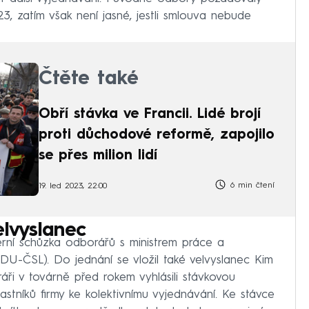
, zatím však není jasné, jestli smlouva nebude
Čtěte také
Obří stávka ve Francii. Lidé brojí
proti důchodové reformě, zapojilo
se přes milion lidí
6 min čtení
19. led 2023, 22:00
velvyslanec
rní schůzka odborářů s ministrem práce a
DU-ČSL). Do jednání se vložil také velvyslanec Kim
ráři v továrně před rokem vyhlásili stávkovou
lastníků firmy ke kolektivnímu vyjednávání. Ke stávce