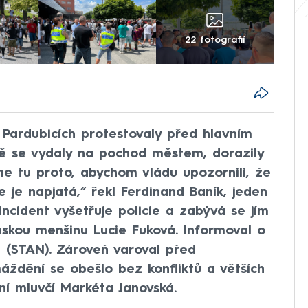
22 fotografií
 Pardubicích protestovaly před hlavním
ě se vydaly na pochod městem, dorazily
me tu proto, abychom vládu upozornili, že
 je napjatá,“ řekl Ferdinand Baník, jeden
incident vyšetřuje policie a zabývá se jím
skou menšinu Lucie Fuková. Informoval o
n (STAN). Zároveň varoval před
ždění se obešlo bez konfliktů a větších
jní mluvčí Markéta Janovská.