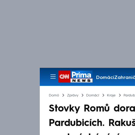
Domácí
Zahranič
Pořady
Domů
Zprávy
Domácí
Kraje
Pardub
Stovky Romů doraz
Pardubicích. Raku