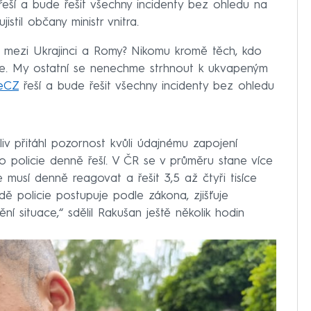
eší a bude řešit všechny incidenty bez ohledu na
istil občany ministr vnitra.
mezi Ukrajinci a Romy? Nikomu kromě těch, kdo
sce. My ostatní se nenechme strhnout k ukvapeným
ieCZ
řeší a bude řešit všechny incidenty bez ohledu
liv přitáhl pozornost kvůli údajnému zapojení
co policie denně řeší. V ČR se v průměru stane více
 musí denně reagovat a řešit 3,5 až čtyři tisíce
adě policie postupuje podle zákona, zjišťuje
ní situace,“ sdělil Rakušan ještě několik hodin