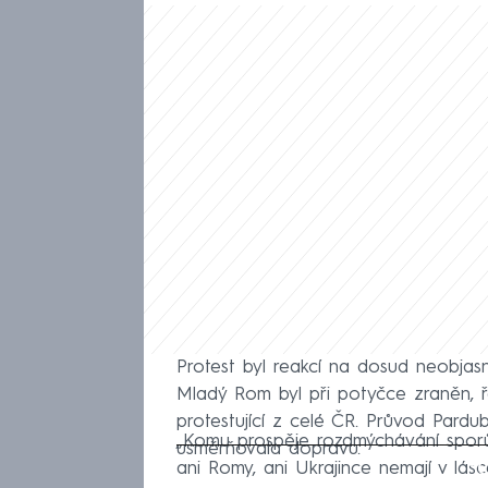
Protest byl reakcí na dosud neobjasně
Mladý Rom byl při potyčce zraněn, řek
protestující z celé ČR. Průvod Pardu
„Komu prospěje rozdmýchávání sporů
usměrňovala dopravu.
Fa
ani Romy, ani Ukrajince nemají v lá