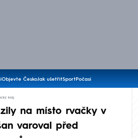
í
Objevte Česko
Jak ušetřit
Sport
Počasí
ický kraj
ily na místo rvačky v
šan varoval před