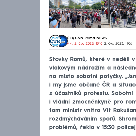
ČTK
,
CNN Prima NEWS
Akt. 2. čvc 2023, 13:16
• 2. čvc 2023, 11:06
Stovky Romů, které v neděli v
vlakovým nádražím a následn
na místo sobotní potyčky. „Js
i my jsme občané ČR a situace
z účastníků protestu. Sobotní 
i vládní zmocněnkyně pro rom
tom ministr vnitra Vít Rakuša
rozdmýcháváním sporů. Shromá
problémů, řekla v 15:30 police