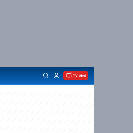
TV živě