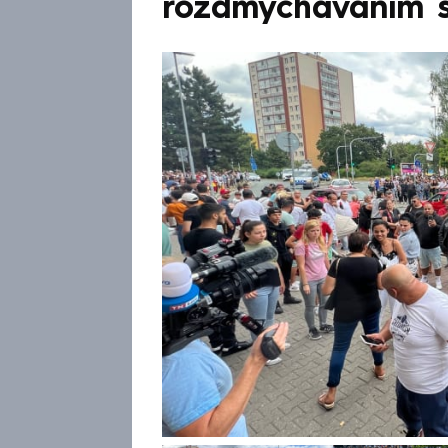
rozdmýcháváním 