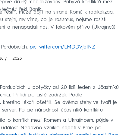
eprve druhý medializovaný. Přibývá konfliktů mezi
tečné,“ řekl Baník.
ešit“, může dojít na straně Romů k radikalizaci.
stejní, my víme, co je rasismus, nejsme rasisti.
ní a nenapadali nás. V takovém přílivu (Ukrajinců)
 Pardubicích.
pic.twitter.com/LMDDVjbINZ
July 1, 2023
ardubicích u potyčky asi 20 lidí. Jeden z účastníků
ici. Tři lidi policisté zadrželi. Podle
terého lékaři ošetřili. Se dvěma stehy ve tváři je
server. Policie národnost účastníků konfliktu
šlo o konflikt mezi Romem a Ukrajincem, půjde v
událost. Nedávno vzniklo napětí v Brně po