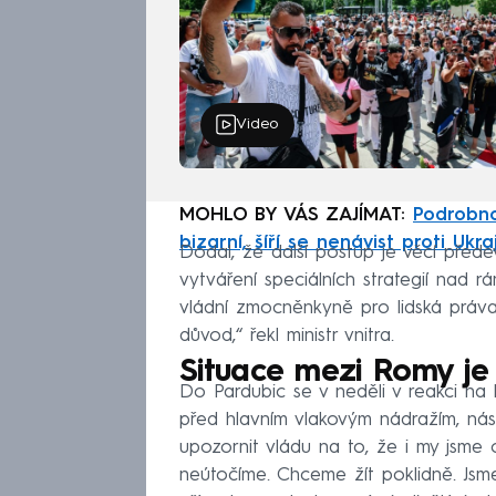
Video
MOHLO BY VÁS ZAJÍMAT:
Podrobno
bizarní, šíří se nenávist proti Ukr
Dodal, že další postup je věcí přede
vytváření speciálních strategií nad rá
vládní zmocněnkyně pro lidská práva 
důvod,“ řekl ministr vnitra.
Situace mezi Romy je
Do Pardubic se v neděli v reakci na k
před hlavním vlakovým nádražím, n
upozornit vládu na to, že i my jsm
neútočíme. Chceme žít poklidně. Jsm