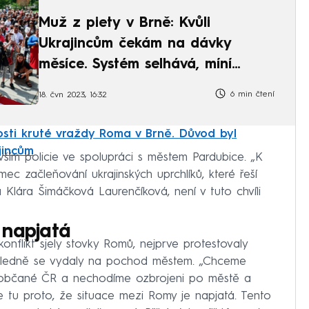
Muž z piety v Brně: Kvůli
Ukrajincům čekám na dávky
měsíce. Systém selhává, míní
Kalousek
6 min čtení
18. čvn 2023, 16:32
sti kruté vraždy Roma v Brně. Důvod byl
ajincům
vším policie ve spolupráci s městem Pardubice. „K
mec začleňování ukrajinských uprchlíků, které řeší
Klára Šimáčková Laurenčíková, není v tuto chvíli
 napjatá
onflikt sjely stovky Romů, nejprve protestovaly
ásledně se vydaly na pochod městem. „Chceme
e občané ČR a nechodíme ozbrojeni po městě a
e tu proto, že situace mezi Romy je napjatá. Tento