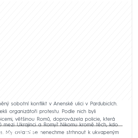
ný sobotní konflikt v Anenské ulici v Pardubicích.
li organizátoři protestu. Podle nich byli
bicemi, většinou Romů, doprovázela policie, která
 mezi Ukrajinci a Romy? Nikomu kromě těch, kdo
iled to fetch
sce. My ostatní se nenechme strhnout k ukvapeným