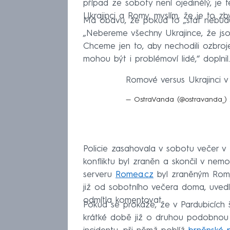
případ ze soboty není ojedinělý, je t
Ukrajinci a Romy, myslím, že je to zby
Má obavu, že pokud to „stát nebude ř
„Nebereme všechny Ukrajince, že jsou 
Chceme jen to, aby nechodili ozbroje
mohou být i problémoví lidé,“ doplnil.
Romové versus Ukrajinci v
— OstraVanda (@ostravanda_)
Policie zasahovala v sobotu večer v P
konfliktu byl zraněn a skončil v nemocn
serveru
Romea.cz
byl zraněným Rom, k
již od sobotního večera doma, uvedl 
odmítla komentovat.
Pokud se prokáže, že v Pardubicích 
krátké době již o druhou podobnou 