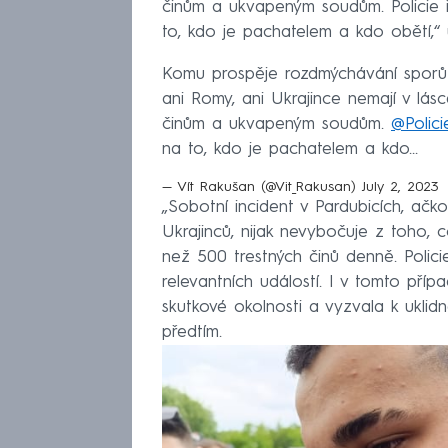
činům a ukvapeným soudům. Policie ř
to, kdo je pachatelem a kdo obětí,“ uj
Komu prospěje rozdmýchávání sporů 
ani Romy, ani Ukrajince nemají v lá
činům a ukvapeným soudům.
@Polic
na to, kdo je pachatelem a kdo…
— Vít Rakušan (@Vit_Rakusan)
July 2, 2023
„Sobotní incident v Pardubicích, ačko
Ukrajinců, nijak nevybočuje z toho, 
než 500 trestných činů denně. Policie
relevantních událostí. I v tomto příp
skutkové okolnosti a vyzvala k uklidně
předtím.