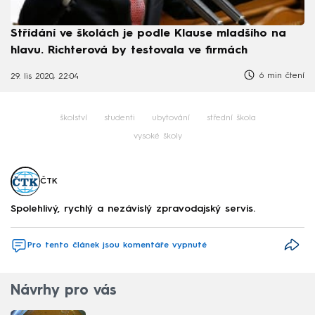
Střídání ve školách je podle Klause mladšího na
hlavu. Richterová by testovala ve firmách
6 min čtení
29. lis 2020, 22:04
školství
studenti
ubytování
střední škola
vysoké školy
ČTK
Spolehlivý, rychlý a nezávislý zpravodajský servis.
Pro tento článek jsou komentáře vypnuté
Návrhy pro vás