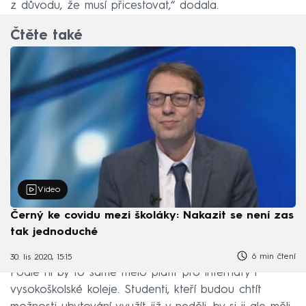
z důvodu, že musí přicestovat,“ dodala.
Čtěte také
Video
Černý ke covidu mezi školáky: Nakazit se není zas
tak jednoduché
6 min čtení
30. lis 2020, 15:15
Podle ní by to samé mělo platit pro internáty i
vysokoškolské koleje. Studenti, kteří budou chtít