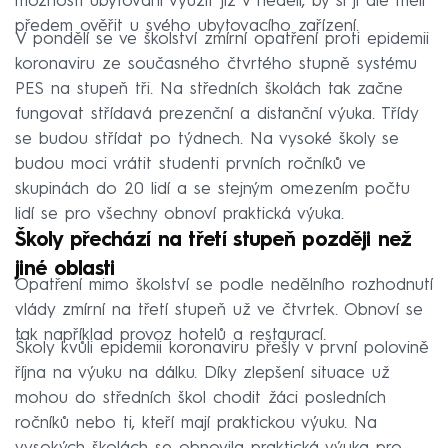
možnosti ubytování využít již v neděli, by si ji ale měli
předem ověřit u svého ubytovacího zařízení.
V pondělí se ve školství zmírní opatření proti epidemii
koronaviru ze současného čtvrtého stupně systému
PES na stupeň tři. Na středních školách tak začne
fungovat střídavá prezenční a distanční výuka. Třídy
se budou střídat po týdnech. Na vysoké školy se
budou moci vrátit studenti prvních ročníků ve
skupinách do 20 lidí a se stejným omezením počtu
lidí se pro všechny obnoví praktická výuka.
Školy přechází na třetí stupeň později než
jiné oblasti
Opatření mimo školství se podle nedělního rozhodnutí
vlády zmírní na třetí stupeň už ve čtvrtek. Obnoví se
tak například provoz hotelů a restaurací.
Školy kvůli epidemii koronaviru přešly v první polovině
října na výuku na dálku. Díky zlepšení situace už
mohou do středních škol chodit žáci posledních
ročníků nebo ti, kteří mají praktickou výuku. Na