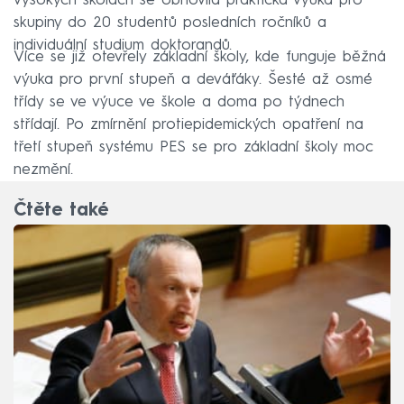
vysokých školách se obnovila praktická výuka pro
skupiny do 20 studentů posledních ročníků a
individuální studium doktorandů.
Více se již otevřely základní školy, kde funguje běžná
výuka pro první stupeň a deváťáky. Šesté až osmé
třídy se ve výuce ve škole a doma po týdnech
střídají. Po zmírnění protiepidemických opatření na
třetí stupeň systému PES se pro základní školy moc
nezmění.
Čtěte také