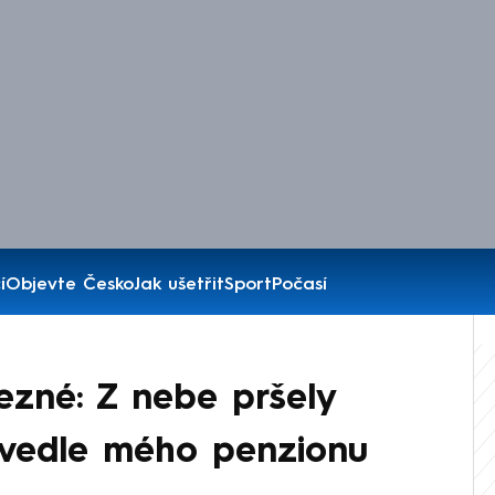
í
Objevte Česko
Jak ušetřit
Sport
Počasí
ezné: Z nebe pršely
m vedle mého penzionu