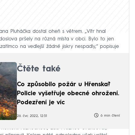
 Pluháčka dostal oheň s větrem. „Vítr hnal
doslova pršely na různá místa v obci. Bylo to jen
zatímco na vedlejší žádné jiskry nespadly,“ popisuje
Čtěte také
Co způsobilo požár u Hřenska?
Policie vyšetřuje obecné ohrožení.
Podezření je víc
6 min čtení
26. čvc 2022, 12:51
či nemohli rozhodnout, zda Meznou evakuovat,