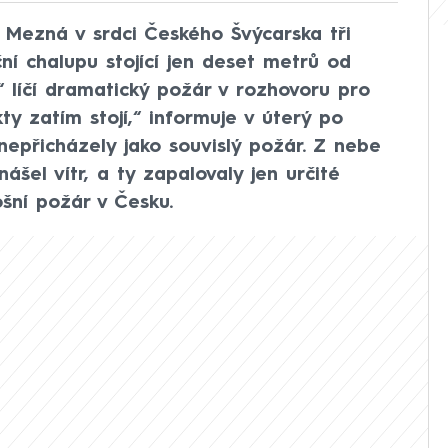
 Mezná v srdci Českého Švýcarska tři
ní chalupu stojící jen deset metrů od
“ líčí dramatický požár v rozhovoru pro
 zatím stojí,“ informuje v úterý po
nepřicházely jako souvislý požár. Z nebe
inášel vítr, a ty zapalovaly jen určité
ošní požár v Česku.