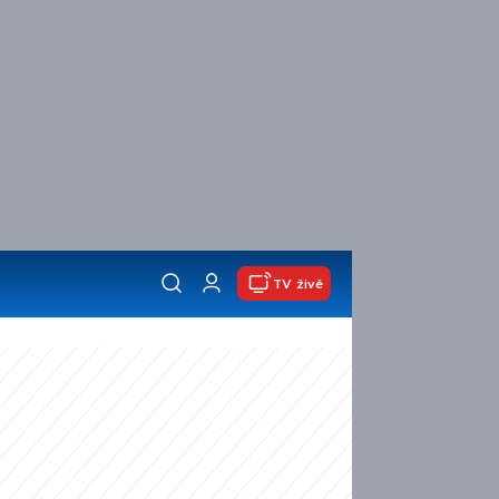
TV živě