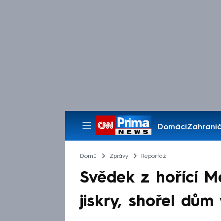
Domácí
Zahranič
Pořady
Domů
Zprávy
Reportáž
Svědek z hořící M
jiskry, shořel dů