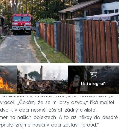
16 fotografií
evakuace na výletech více jeho hostů. Hasiči je
raceli. „Čekám, že se mi brzy ozvou,“ říká majitel
olit, v obci nesměl zůstat žádný civilista.
mer na našich objektech. A to až někdy do desáté
uly, zřejmě hasiči v obci zastavili proud,“