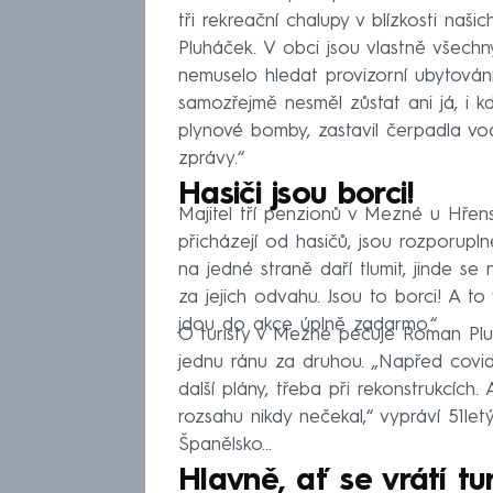
tři rekreační chalupy v blízkosti naši
Pluháček. V obci jsou vlastně všech
nemuselo hledat provizorní ubytování
samozřejmě nesměl zůstat ani já, i 
plynové bomby, zastavil čerpadla vo
zprávy.“
Hasiči jsou borci!
Majitel tří penzionů v Mezné u Hřens
přicházejí od hasičů, jsou rozporupl
na jedné straně daří tlumit, jinde se
za jejich odvahu. Jsou to borci! A t
jdou do akce úplně zadarmo.“
O turisty v Mezné pečuje Roman Pluh
jednu ránu za druhou. „Napřed covid, 
další plány, třeba při rekonstrukcíc
rozsahu nikdy nečekal,“ vypráví 51le
Španělsko…
Hlavně, ať se vrátí tur