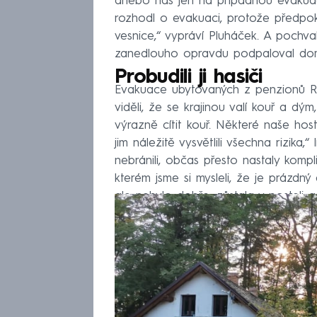
anebo nás jen na případnou evakuaci
rozhodl o evakuaci, protože předpokl
vesnice,“ vypráví Pluháček. A pochvalu
zanedlouho opravdu podpaloval dom
Probudili ji hasiči
Evakuace ubytovaných z penzionů Ro
viděli, že se krajinou valí kouř a dým
výrazně cítit kouř. Některé naše host
jim náležitě vysvětlili všechna rizika,
nebránili, občas přesto nastaly komp
kterém jsme si mysleli, že je prázdn
ale nebylo dobře, zůstala v posteli a 