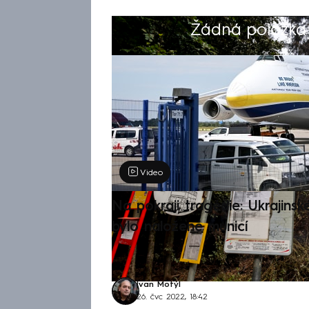
Žádná položka z
Výběr redakce
Video
Na pokraji tragédie: Ukrajinsk
bylo naložené municí
Ivan Motýl
26. čvc 2022, 18:42