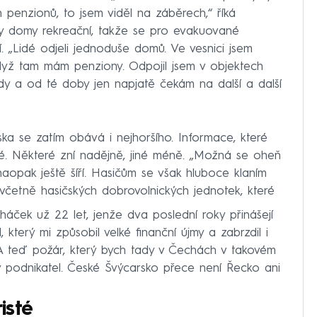
ch penzionů, to jsem viděl na záběrech,“ říká
ny domy rekreační, takže se pro evakuované
. „Lidé odjeli jednoduše domů. Ve vesnici jsem
když tam mám penziony. Odpojil jsem v objektech
dy a od té doby jen napjatě čekám na další a další
ka se zatím obává i nejhoršího. Informace, které
né. Některé zní nadějně, jiné méně. „Možná se oheň
 naopak ještě šíří. Hasičům se však hluboce klaním
o včetně hasičských dobrovolnických jednotek, které
áček už 22 let, jenže dva poslední roky přinášejí
který mi způsobil velké finanční újmy a zabrzdil i
h. A teď požár, který bych tady v Čechách v takovém
tý podnikatel. České Švýcarsko přece není Řecko ani
isté