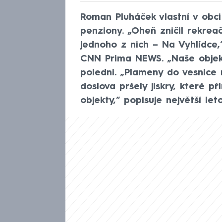
Roman Pluháček vlastní v obci
penziony. „Oheň zničil rekreač
jednoho z nich – Na Vyhlídce,
CNN Prima NEWS. „Naše objekty
poledni. „Plameny do vesnice 
doslova pršely jiskry, které př
objekty,“ popisuje největší let