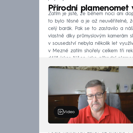
Přírodní plamenomet
Zatím je jisté, že během noci ani do
to bylo těsné a je až neuvěřitelné,
celý barák. Pak se to zastavilo a ná
vlastně díky průmyslovým kamerám s
v sousedství nebyla několik let využí
v Mezné zatím shořely celkem tři rek
déšť jisker. Něco jako přírodní plame
Video
Podle některých zpráv už shořelo v 