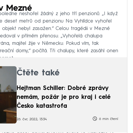
 v Mezné
poledne neshořel žádný z jeho tří penzionů. „I když
 že deset metrů od penzionu Na Vyhlídce vyhořel
š objekt nebyl zasažen.“ Celou tragédii v Mezné
ledoval v přímém přenosu. „Vyhořelá chalupa
vána, majitel žije v Německu. Pokud vím, tak
reační domy,“ počítá. Tři chalupy, které zasáhl onen
nomet.
Čtěte také
Hejtman Schiller: Dobré zprávy
nemám, požár je pro kraj i celé
Česko katastrofa
6 min čtení
26. čvc 2022, 13:34
Mezné deset domů. „Nevím. Určitě to nepřežily ty