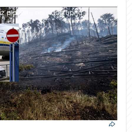
 playlistu není dostupná.
V
é letadlo, které ohrožoval v Lipsku dron,
Přilá
polit