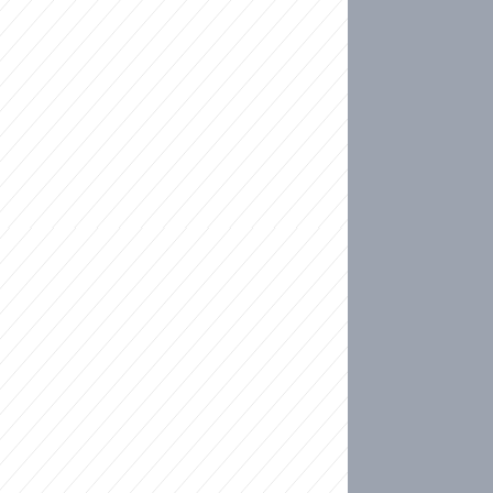
ideo
kat migranty do Česka? Sami by odešli, tvrdí exp
ické sebevraždě