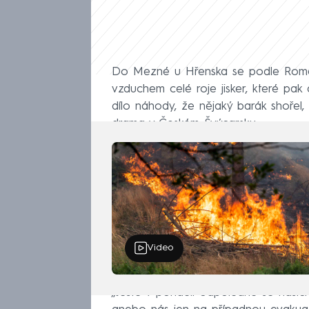
Do Mezné u Hřenska se podle Romana
vzduchem celé roje jisker, které pak 
dílo náhody, že nějaký barák shořel, 
drama v Českém Švýcarsku.
Video
„Ještě v pondělí odpoledne se hasi