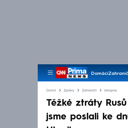
Domácí
Zahranič
Pořady
Domů
Zprávy
Zahraničí
Ukrajina
Těžké ztráty Rusů
jsme poslali ke dn