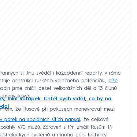
anných sil Jihu svědčí i každodenní reporty, v rámci
entuje destrukci ruského válečného potenciálu,
píše
din jsme zničili deset velkorážních děl a 13 člunů.
Humenyuková.
aky, míní Votápek. Chtěl bych vidět, co by na
odal
o tom, že Rusové při pokusech manévrovat mezi
 v pátek na sociálních sítích napsal
, že celkové
dosáhly 470 mužů. Zároveň s tím zničili Rusům tři
lostřeleckých systémů a mnoho další techniky.