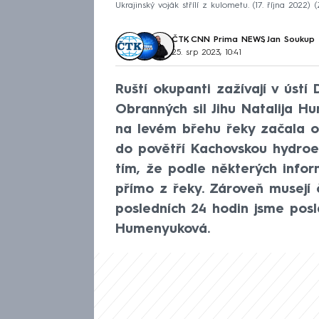
Ukrajinský voják střílí z kulometu. (17. října 2022)
ČTK
,
CNN Prima NEWS
,
Jan Soukup
25. srp 2023, 10:41
Ruští okupanti zažívají v ústí
Obranných sil Jihu Natalija H
na levém břehu řeky začala od
do povětří Kachovskou hydroe
tím, že podle některých inform
přímo z řeky. Zároveň musejí č
posledních 24 hodin jsme posl
Humenyuková.