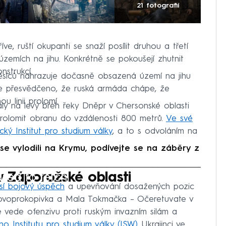
21 fotografií
ve, ruští okupanti se snaží posílit druhou a třetí
zemích na jihu. Konkrétně se pokoušejí zhutnit
strukcí.
 měsíců nahrazuje dočasně obsazená území na jihu
 je přesvědčeno, že ruská armáda chápe, že
ou linii prolomí.
aly na levý břeh řeky Dněpr v Chersonské oblasti
prolomit obranu do vzdálenosti 800 metrů.
Ve své
ký Institut pro studium války
, a to s odvoláním na
se vylodili na Krymu, podívejte se na záběry z
iled to fetch
v Záporožské oblasti
ásí bojový úspěch
a upevňování dosažených pozic
Novoprokopivka a Mala Tokmačka – Očeretuvate v
e vede ofenzivu proti ruským invazním silám a
o Institutu pro studium války (ISW)
Ukrajinci ve