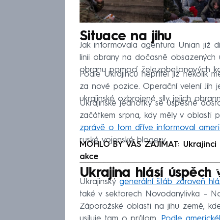
Situace na jihu
Jak informovala agentura Unian již dří
linii obrany na dočasně obsazených ú
obranu pomocí železobetonových kon
Podle Ukrajinců nepřítel již několik
za nové pozice. Operační velení Jih
ukrajinské ozbrojené síly jejich obrann
Ukrajinské jednotky se úspěšně dost
začátkem srpna, kdy měly v oblasti 
zprávě o tom dříve informoval americ
ruské vojenské blogery.
MOHLO BY VÁS ZAJÍMAT: Ukrajinci 
akce
Fa
Ukrajina hlásí úspěch 
Ukrajinský
generální štáb zároveň hl
také v sektorech Novodanylivka – 
Záporožské oblasti na jihu země, kd
usiluje tam o průlom.
Podle americkéh