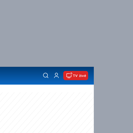
TV živě