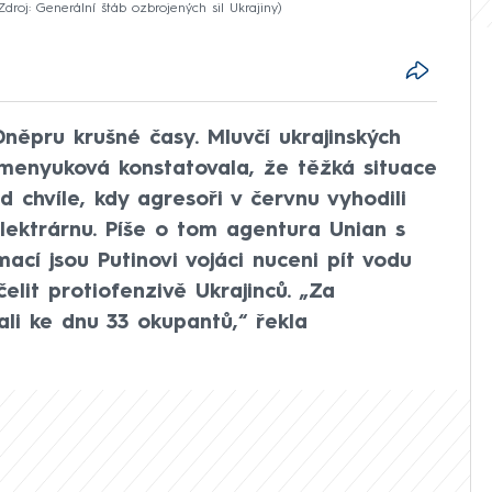
Zdroj: Generální štáb ozbrojených sil Ukrajiny
 Dněpru krušné časy. Mluvčí ukrajinských
umenyuková konstatovala, že těžká situace
 chvíle, kdy agresoři v červnu vyhodili
lektrárnu. Píše o tom agentura Unian s
ací jsou Putinovi vojáci nuceni pít vodu
elit protiofenzivě Ukrajinců. „Za
ali ke dnu 33 okupantů,“ řekla