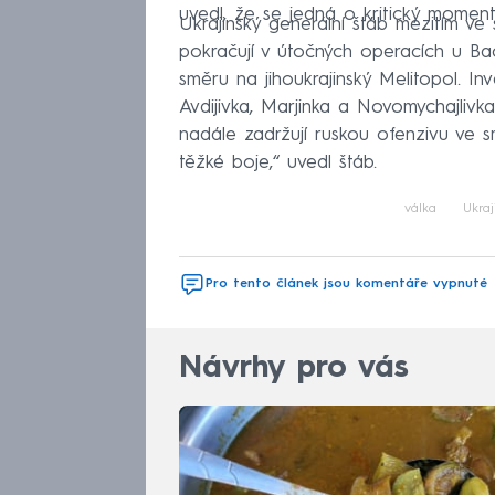
uvedl, že se jedná o kritický moment n
Ukrajinský generální štáb mezitím ve
pokračují v útočných operacích u Bac
směru na jihoukrajinský Melitopol. In
Avdijivka, Marjinka a Novomychajlivka
nadále zadržují ruskou ofenzivu ve 
těžké boje,“ uvedl štáb.
válka
Ukraj
Pro tento článek jsou komentáře vypnuté
Návrhy pro vás