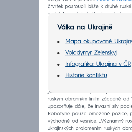
čtvrtek postoupili blíže k druhé rusk
nedaleko zmíněné čtveřice obcí.
Válka na Ukrajině
Mapa okupované Ukrajin
Volodymyr Zelenskyj
Infografika: Ukrajinci v ČR
Historie konfliktu
„Geolokační záběry zveřejněné 24. srp
ruským obranným liniím západně od 
upozorňuje dále, že invazní síly pod
Robotyne pouze omezené pozice, po
východně od vesnice. „Významný rusk
ukrajinských prolomením ruských obra