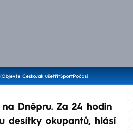
í
Objevte Česko
Jak ušetřit
Sport
Počasí
 na Dněpru. Za 24 hodin
u desítky okupantů, hlásí