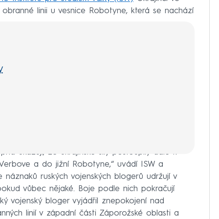
é obranné linii u vesnice Robotyne, která se nachází
y
na ukazují, že ukrajinské síly postoupily dále k
Verbove a do jižní Robotyne,“ uvádí ISW a
le náznaků ruských vojenských blogerů udržují v
kud vůbec nějaké. Boje podle nich pokračují
ý vojenský bloger vyjádřil znepokojení nad
nných linií v západní části Záporožské oblasti a