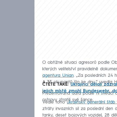
O obtížné situaci agresorů podle Obr
kterých velitelství pravidelně dokum
agentura Unian
. „Za posledních 24 ho
A 33 okupantů šlo ke dnu,“ uvedla 
ČTĚTE TAKÉ:
Ukrajinci dělají zázr
jejich místě zmohl Bundeswehr, d
Prezentovaná data podle ní svědčí 
ostrovy ztratili své šance.
Vedle toho
ukrajinský generální štáb
ztráty invazních sil za poslední den 
tanky, deset bojových vozidel, 28 dě