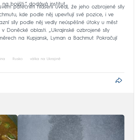
a bojišti,“ dodává institut.
 svém pátečním hlášení uvedl, že jeho ozbrojené síly
hmutu, kde podle něj upevňují své pozice, i ve
vazní síly podle něj vedly neúspěšné útoky u měst
 v Doněcké oblasti. „Ukrajinské ozbrojené síly
směrech na Kupjansk, Lyman a Bachmut. Pokračují
ina
Rusko
válka na Ukrajině