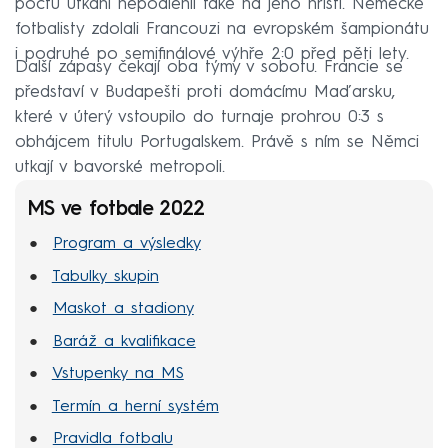
počtu utkání nepodlehli také na jeho hřišti. Německé
fotbalisty zdolali Francouzi na evropském šampionátu
i podruhé po semifinálové výhře 2:0 před pěti lety.
Další zápasy čekají oba týmy v sobotu. Francie se
představí v Budapešti proti domácímu Maďarsku,
které v úterý vstoupilo do turnaje prohrou 0:3 s
obhájcem titulu Portugalskem. Právě s ním se Němci
utkají v bavorské metropoli.
MS ve fotbale 2022
Program a výsledky
Tabulky skupin
Maskot a stadiony
Baráž a kvalifikace
Vstupenky na MS
Termín a herní systém
Pravidla fotbalu