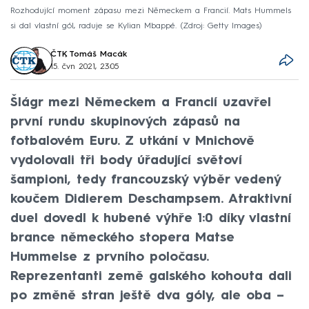
Rozhodující moment zápasu mezi Německem a Francií. Mats Hummels
si dal vlastní gól, raduje se Kylian Mbappé.
Zdroj: Getty Images
ČTK
,
Tomáš Macák
15. čvn 2021, 23:05
Šlágr mezi Německem a Francií uzavřel
první rundu skupinových zápasů na
fotbalovém Euru. Z utkání v Mnichově
vydolovali tři body úřadující světoví
šampioni, tedy francouzský výběr vedený
koučem Didierem Deschampsem. Atraktivní
duel dovedl k hubené výhře 1:0 díky vlastní
brance německého stopera Matse
Hummelse z prvního poločasu.
Reprezentanti země galského kohouta dali
po změně stran ještě dva góly, ale oba –