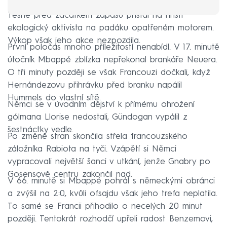
Těsně před začátkem zápasu přistál na hřišti
ekologický aktivista na padáku opatřeném motorem.
Výkop však jeho akce nezpozdila.
První poločas mnoho příležitostí nenabídl. V 17. minutě
útočník Mbappé zblízka nepřekonal brankáře Neuera.
O tři minuty později se však Francouzi dočkali, když
Hernándezovu přihrávku před branku napálil
Hummels do vlastní sítě.
Němci se v úvodním dějství k přímému ohrožení
gólmana Llorise nedostali, Gündogan vypálil z
šestnáctky vedle.
Po změně stran skončila střela francouzského
záložníka Rabiota na tyči. Vzápětí si Němci
vypracovali největší šanci v utkání, jenže Gnabry po
Gosensově centru zakončil nad.
V 66. minutě si Mbappé pohrál s německými obránci
a zvýšil na 2:0, kvůli ofsajdu však jeho trefa neplatila.
To samé se Francii přihodilo o necelých 20 minut
později. Tentokrát rozhodčí upřeli radost Benzemovi,