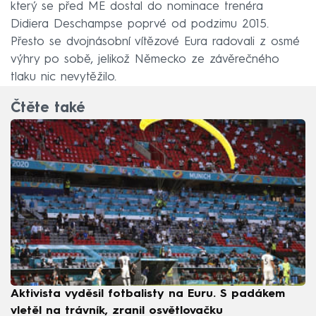
který se před ME dostal do nominace trenéra
Didiera Deschampse poprvé od podzimu 2015.
Přesto se dvojnásobní vítězové Eura radovali z osmé
výhry po sobě, jelikož Německo ze závěrečného
tlaku nic nevytěžilo.
Čtěte také
Aktivista vyděsil fotbalisty na Euru. S padákem
vletěl na trávník, zranil osvětlovačku