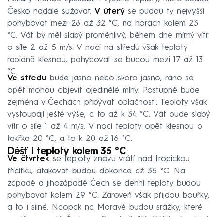
Česko nadále sužovat.
V úterý
se budou ty nejvyšší
pohybovat mezi 28 až 32 °C, na horách kolem 23
°C. Vát by měl slabý proměnlivý, během dne mírný vítr
o síle 2 až 5 m/s. V noci na středu však teploty
rapidně klesnou, pohybovat se budou mezi 17 až 13
°C.
Ve středu
bude jasno nebo skoro jasno, ráno se
opět mohou objevit ojedinělé mlhy. Postupně bude
zejména v Čechách přibývat oblačnosti. Teploty však
vystoupají ještě výše, a to až k 34 °C. Vát bude slabý
vítr o síle 1 až 4 m/s. V noci teploty opět klesnou o
takřka 20 °C, a to k 20 až 16 °C.
Déšť i teploty kolem 35 °C
Ve čtvrtek
se teploty znovu vrátí nad tropickou
třicítku, atakovat budou dokonce až 35 °C. Na
západě a jihozápadě Čech se denní teploty budou
pohybovat kolem 29 °C. Zároveň však přijdou bouřky,
a to i silné. Naopak na Moravě budou srážky, které