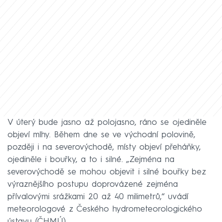
V úterý bude jasno až polojasno, ráno se ojediněle
objeví mlhy. Během dne se ve východní polovině,
později i na severovýchodě, místy objeví přeháňky,
ojediněle i bouřky, a to i silné. „Zejména na
severovýchodě se mohou objevit i silné bouřky bez
výraznějšího postupu doprovázené zejména
přívalovými srážkami 20 až 40 milimetrů,“ uvádí
meteorologové z Českého hydrometeorologického
ústavu (ČHMÚ).