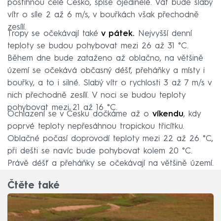
postihnou celé Česko, spíše ojedinělé. Vát bude slabý
vítr o síle 2 až 6 m/s, v bouřkách však přechodně
zesílí.
Tropy se očekávají také
v pátek.
Nejvyšší denní
teploty se budou pohybovat mezi 26 až 31 °C.
Během dne bude zataženo až oblačno, na většině
území se očekává občasný déšť, přeháňky a místy i
bouřky, a to i silné. Slabý vítr o rychlosti 3 až 7 m/s v
nich přechodně zesílí. V noci se budou teploty
pohybovat mezi 21 až 16 °C.
Ochlazení se v Česku dočkáme až o
víkendu
, kdy
poprvé teploty nepřesáhnou tropickou třicítku.
Oblačné počasí doprovodí teploty mezi 22 až 26 °C,
při dešti se navíc bude pohybovat kolem 20 °C.
Právě déšť a přeháňky se očekávají na většině území.
Čtěte také