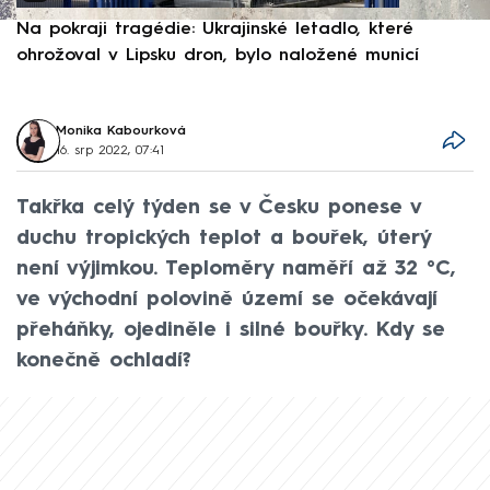
Na pokraji tragédie: Ukrajinské letadlo, které
P
ohrožoval v Lipsku dron, bylo naložené municí
e
Monika Kabourková
16. srp 2022, 07:41
Takřka celý týden se v Česku ponese v
duchu tropických teplot a bouřek, úterý
není výjimkou. Teploměry naměří až 32 °C,
ve východní polovině území se očekávají
přeháňky, ojediněle i silné bouřky. Kdy se
konečně ochladí?