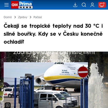
Domů
Zprávy
Počasí
Čekají se tropické teploty nad 30 °C i
silné bouřky. Kdy se v Česku konečně
ochladí?
Žádná položka z playlistu není
Výběr redakce
dostupná.