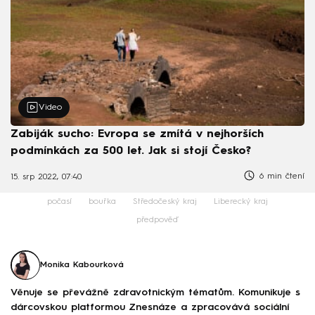
Video
Zabiják sucho: Evropa se zmítá v nejhorších
podmínkách za 500 let. Jak si stojí Česko?
6 min čtení
15. srp 2022, 07:40
počasí
bouřka
Středočeský kraj
Liberecký kraj
předpověď
Monika Kabourková
Věnuje se převážně zdravotnickým tématům. Komunikuje s
dárcovskou platformou Znesnáze a zpracovává sociální