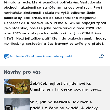
témata a texty, které pomáhají potřebným. Vystudovala
obchodní akademii se zaměřením na cestovní ruch. První
novinářské zkušenosti získala na Vyšší odborné škole
publicistiky, kde přispívala do studentského magazínu
Generace20. K redakci CNN Prima NEWS se připojila zprvu
jako stážistka, posléze jako redaktorka v roce 2020. Od
roku 2025 se stala posilou editorského týmu CNN Prima
NEWS. Mezi její záliby patří čtení do brzkých ranních hodin,
multitasking, cestování a čas trávený se zvířaty a přáteli.
Pro tento článek jsou komentáře vypnuté
Návrhy pro vás
Žebříček nejhorších jídel světa.
Umístily se i tři české pokrmy, vévodí
skandinávská kuchyně
Sníh, jak ho neznáte: Jak rychle
padá i z čeho se skládá. A vločky