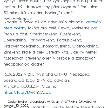
výskyt silných bouřek bez výraznějšího postupu, které
mohou být doprovázeny přívalovým deštěm kolem
30 milimetrů za jednu hodinu,“ uvádějí
meteorologové.
Nadále je navíc až do odvolání v platnosti
varování
před požáry
takřka pro celé Česko, konkrétně pro
Prahu a části Středočeského, Plzeňského,
Libereckého, Karlovarského, Pardubického,
Královéhradeckého, Jihomoravského, Olomouckého,
Zlínského kraje a celý Ústecký kraj. Lidé by neměli
rozdělávat otevřený oheň v přírodě a zahazovat
nedopalky od cigaret.
15.08.2022 v 21:51 vystraha CHMU: Nebezpeci
pozaru. Od 15.08. 21:49 do odvolani.
A,S,K,P,E,H,L,U,B,Z,M. Vice na
https://t.co/7Dw6hC7ZUL
— Český hydrometeorologický ústav_VYSTRAHY (@vystrahy)
August 15, 2022
Požáry mohou způsobit i vysoké teploty, které budou