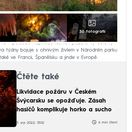
30 fotografií
a to v podobě například lesních požárů. Ty dolehly i
 dva týdny bojuje s ohnivým živlem v Národním parku
aké ve Francii, Španělsku a jinde v Evropě.
Čtěte také
Likvidace požáru v Českém
Švýcarsku se opožďuje. Zásah
hasičů komplikuje horko a sucho
6 min čtení
5. srp 2022, 13:02