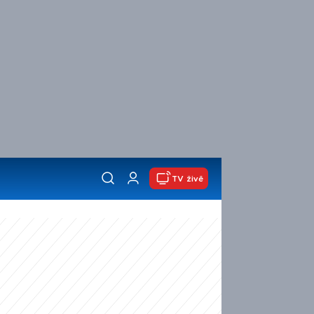
TV živě