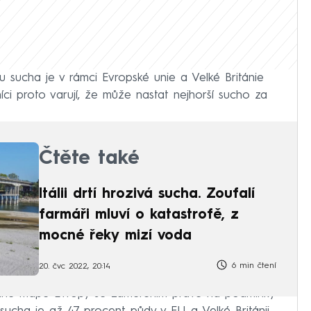
 sucha je v rámci Evropské unie a Velké Británie
ci proto varují, že může nastat nejhorší sucho za
Čtěte také
Itálii drtí hrozivá sucha. Zoufalí
farmáři mluví o katastrofě, z
mocné řeky mizí voda
6 min čtení
20. čvc 2022, 20:14
ydané mapě Evropy se zaměřením právě na podmínky