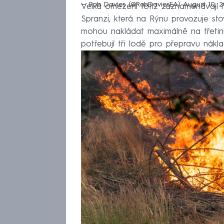
— Rob Davies (@RobDaviesEA)
August 10, 
Velká omezení totiž zaznamenávají ř
Spranzi, která na Rýnu provozuje stov
mohou nakládat maximálně na třetinu 
potřebují tři lodě pro přepravu náklad