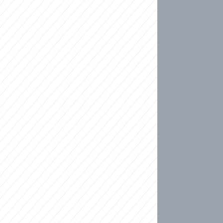
ideo
kat migranty do Česka? Sami by odešli, tvrdí exp
ické sebevraždě