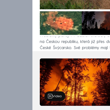
Problémy panují i v dalších státech, 
na Českou republiku, která již přes
České Švýcarsko. Své problémy mají t
Video