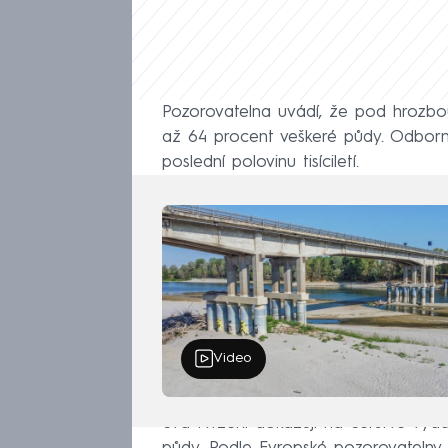
Pozorovatelna uvádí, že pod hrozbou
až 64 procent veškeré půdy. Odborní
poslední polovinu tisíciletí.
Video
Svá tvrzení dokazují na čerstvě v