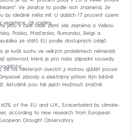
sucha je až 47 procent půdy v EU a Velké Británii
ínkami“. Ve zkratce to podle nich znamená, že
u by ideálně měla mít. U dalších 17 procent území
vegetace, čili rostliny.
my jsou v celé řadě zemí. Jde zejména o Velkou
anělsko, Polsko, Maďarsko, Rumunsko, Belgii a
epublika ze států EU podle dostupných údajů
dy je kvůli suchu ve velkých problémech německá
její splavnost, která je pro naše západní sousedy
odářství.
ká, že na některých úsecích ji mohou sjíždět pouze
myslové závody a elektrárny přitom Rýn běžně
ží. Aktuálně jsou tak jejich možnosti značně
 60% of the EU and U.K., Exacerbated by climate-
mer, according to new research from European
 European Drought Observatory