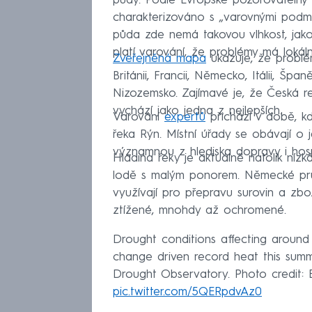
půdy. Podle Evropské pozorovatelny 
charakterizováno s „varovnými podm
půda zde nemá takovou vlhkost, jako
platí varování, že problémy má lokální 
Zveřejněná mapa
ukazuje, že problé
Británii, Francii, Německo, Itálii, Šp
Nizozemsko. Zajímavé je, že Česká r
vychází jako jedna z nejlepších.
Varování
expertů
přichází v době, k
řeka Rýn. Místní úřady se obávají o 
významnou z hlediska dopravy i hosp
Hladina řeky je aktuálně natolik níz
lodě s malým ponorem. Německé prů
využívají pro přepravu surovin a zbo
ztížené, mnohdy až ochromené.
Drought conditions affecting around
change driven record heat this sum
Drought Observatory. Photo credit:
pic.twitter.com/5QERpdvAz0