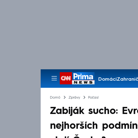
Domácí
Zahranič
Pořady
Domů
Zprávy
Počasí
Zabiják sucho: Ev
nejhorších podmínk