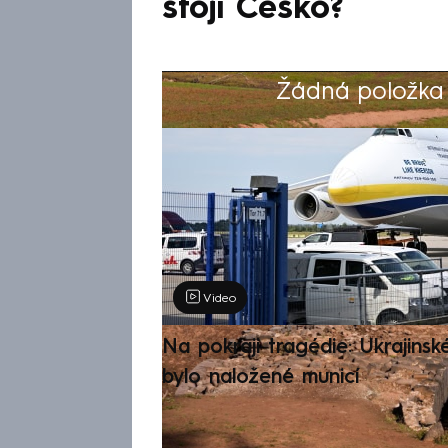
stojí Česko?
Žádná položka z
Výběr redakce
Video
Na pokraji tragédie: Ukrajinsk
bylo naložené municí