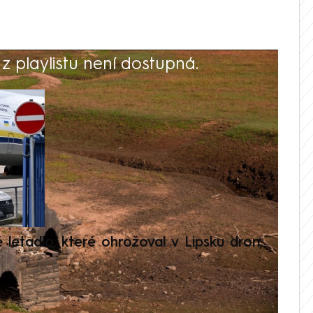
 playlistu není dostupná.
V
é letadlo, které ohrožoval v Lipsku dron,
Přilá
polit