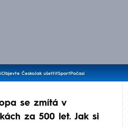
í
Objevte Česko
Jak ušetřit
Sport
Počasí
ropa se zmítá v
ách za 500 let. Jak si