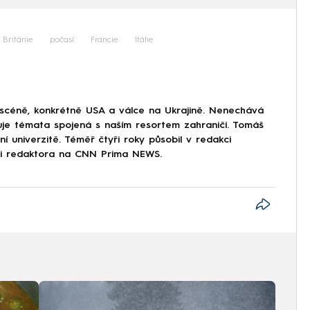
 Británie
počasí
Francie
Itálie
 scéně, konkrétně USA a válce na Ukrajině. Nenechává
uje témata spojená s naším resortem zahraničí. Tomáš
í univerzitě. Téměř čtyři roky působil v redakci
ici redaktora na CNN Prima NEWS.