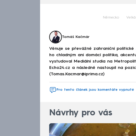
Německo
Velká
Tomáš Kačmár
Věnuje se převážně zahraniční politické
ho chladným ani domácí politika, akcent
vystudoval Mediální studia na Metropolitn
Echo24.cz a následně nastoupil na poz
(Tomas.Kacmar@iprima.cz)
Pro tento článek jsou komentáře vypnuté
Návrhy pro vás