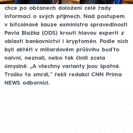
diletantský přístup od státu, který jinak
chce po občanech doložení celé řady
informací o svých příjmech. Nad postupem
v bitcoinové kauze exministra spravedlnosti
Pavla Blažka (ODS) kroutí hlavou experti z
oblasti bankovnictví i kryptoměn. Podle nich
byli aktéři v miliardovém průšvihu buďto
naivní, neznalí, nebo tak činili zcela
úmyslně. „A všechny varianty jsou špatně.
Trošku to smrdí,“ řekli redakci CNN Prima
NEWS odborníci.