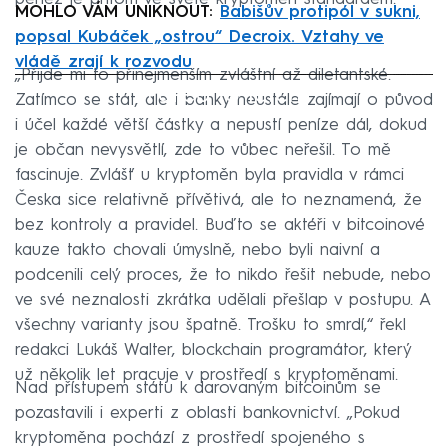
MOHLO VÁM UNIKNOUT:
Babišův protipól v sukni,
popsal Kubáček „ostrou“ Decroix. Vztahy ve
vládě zrají k rozvodu
„Přijde mi to přinejmenším zvláštní až diletantské.
Failed to fetch
Zatímco se stát, ale i banky neustále zajímají o původ
i účel každé větší částky a nepustí peníze dál, dokud
je občan nevysvětlí, zde to vůbec neřešil. To mě
fascinuje. Zvlášť u kryptoměn byla pravidla v rámci
Česka sice relativně přívětivá, ale to neznamená, že
bez kontroly a pravidel. Buďto se aktéři v bitcoinové
kauze takto chovali úmyslně, nebo byli naivní a
podcenili celý proces, že to nikdo řešit nebude, nebo
ve své neznalosti zkrátka udělali přešlap v postupu. A
všechny varianty jsou špatně. Trošku to smrdí,“ řekl
redakci Lukáš Walter, blockchain programátor, který
už několik let pracuje v prostředí s kryptoměnami.
Nad přístupem státu k darovaným bitcoinům se
pozastavili i experti z oblasti bankovnictví. „Pokud
kryptoměna pochází z prostředí spojeného s