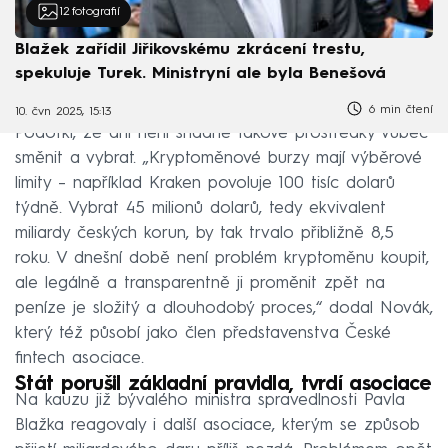
12
fotografií
Blažek zařídil Jiřikovskému zkrácení trestu,
spekuluje Turek. Ministryní ale byla Benešová
6 min čtení
10. čvn 2025, 15:13
Podotkl, že ani není snadné takové prostředky vůbec
směnit a vybrat. „Kryptoměnové burzy mají výběrové
limity – například Kraken povoluje 100 tisíc dolarů
týdně. Vybrat 45 milionů dolarů, tedy ekvivalent
miliardy českých korun, by tak trvalo přibližně 8,5
roku. V dnešní době není problém kryptoměnu koupit,
ale legálně a transparentně ji proměnit zpět na
peníze je složitý a dlouhodobý proces,“ dodal Novák,
který též působí jako člen představenstva České
fintech asociace.
Stát porušil základní pravidla, tvrdí asociace
Na kauzu již bývalého ministra spravedlnosti Pavla
Blažka reagovaly i další asociace, kterým se způsob