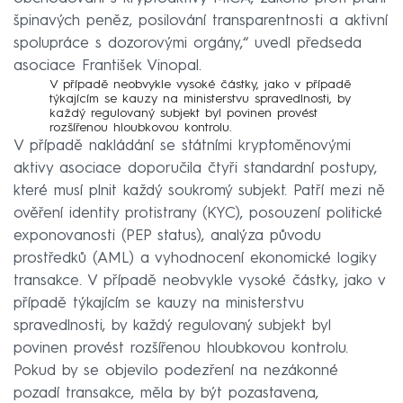
špinavých peněz, posilování transparentnosti a aktivní
spolupráce s dozorovými orgány,“ uvedl předseda
asociace František Vinopal.
V případě neobvykle vysoké částky, jako v případě
týkajícím se kauzy na ministerstvu spravedlnosti, by
každý regulovaný subjekt byl povinen provést
rozšířenou hloubkovou kontrolu.
V případě nakládání se státními kryptoměnovými
aktivy asociace doporučila čtyři standardní postupy,
které musí plnit každý soukromý subjekt. Patří mezi ně
ověření identity protistrany (KYC), posouzení politické
exponovanosti (PEP status), analýza původu
prostředků (AML) a vyhodnocení ekonomické logiky
transakce. V případě neobvykle vysoké částky, jako v
případě týkajícím se kauzy na ministerstvu
spravedlnosti, by každý regulovaný subjekt byl
povinen provést rozšířenou hloubkovou kontrolu.
Pokud by se objevilo podezření na nezákonné
pozadí transakce, měla by být pozastavena,