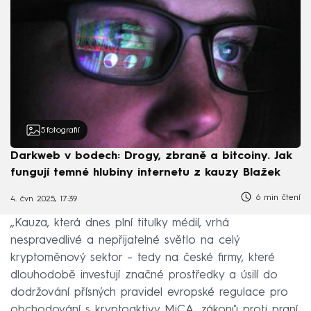
5
fotografií
Darkweb v bodech: Drogy, zbraně a bitcoiny. Jak
fungují temné hlubiny internetu z kauzy Blažek
6 min čtení
4. čvn 2025, 17:39
„Kauza, která dnes plní titulky médií, vrhá
nespravedlivé a nepřijatelné světlo na celý
kryptoměnový sektor – tedy na české firmy, které
dlouhodobě investují značné prostředky a úsilí do
dodržování přísných pravidel evropské regulace pro
obchodování s kryptoaktivy MiCA, zákonů proti praní