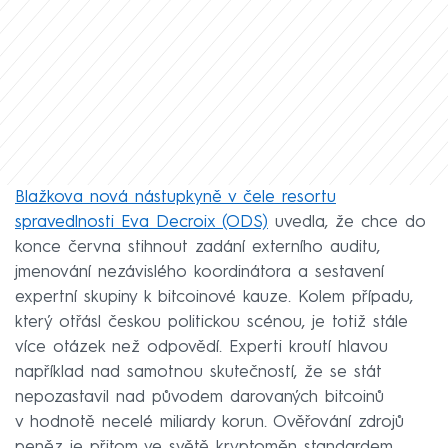
Blažkova nová nástupkyně v čele resortu
spravedlnosti Eva Decroix (ODS)
uvedla, že chce do
konce června stihnout zadání externího auditu,
jmenování nezávislého koordinátora a sestavení
expertní skupiny k bitcoinové kauze. Kolem případu,
který otřásl českou politickou scénou, je totiž stále
více otázek než odpovědí. Experti kroutí hlavou
například nad samotnou skutečností, že se stát
nepozastavil nad původem darovaných bitcoinů
v hodnotě necelé miliardy korun. Ověřování zdrojů
peněz je přitom ve světě kryptoměn standardem.