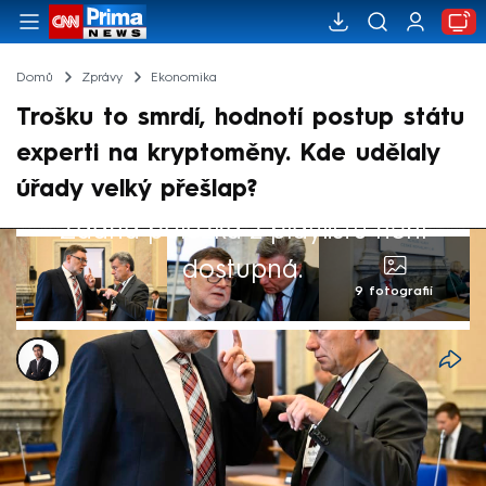
Domů
Zprávy
Ekonomika
Trošku to smrdí, hodnotí postup státu
experti na kryptoměny. Kde udělaly
úřady velký přešlap?
Žádná položka z playlistu není
dostupná.
9 fotografií
Viet Tran
12. čvn 2025, 05:11
Přijmout miliardy, aniž by se kdokoliv pídil
po původu? Přinejmenším zvláštní až