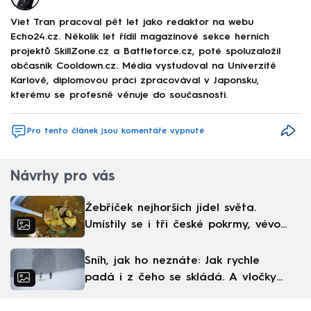
Viet Tran pracoval pět let jako redaktor na webu
Echo24.cz. Několik let řídil magazínové sekce herních
projektů SkillZone.cz a Battleforce.cz, poté spoluzaložil
občasník Cooldown.cz. Média vystudoval na Univerzitě
Karlově, diplomovou práci zpracovával v Japonsku,
kterému se profesně věnuje do současnosti.
Pro tento článek jsou komentáře vypnuté
Návrhy pro vás
Žebříček nejhorších jídel světa.
Umístily se i tři české pokrmy, vévodí
skandinávská kuchyně
Sníh, jak ho neznáte: Jak rychle
padá i z čeho se skládá. A vločky
nejsou bílé