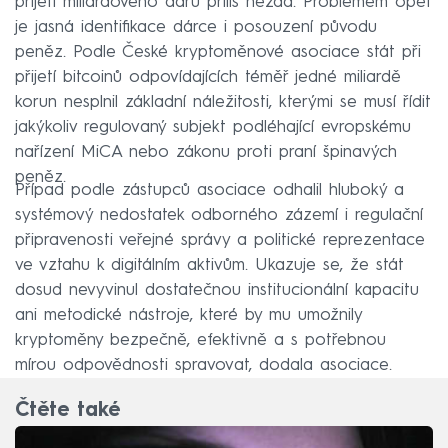
přijetí miliardového daru příliš nezdá. Problémem opět
je jasná identifikace dárce i posouzení původu
peněz. Podle České kryptoměnové asociace stát při
přijetí bitcoinů odpovídajících téměř jedné miliardě
korun nesplnil základní náležitosti, kterými se musí řídit
jakýkoliv regulovaný subjekt podléhající evropskému
nařízení MiCA nebo zákonu proti praní špinavých
peněz.
Případ podle zástupců asociace odhalil hluboký a
systémový nedostatek odborného zázemí i regulační
připravenosti veřejné správy a politické reprezentace
ve vztahu k digitálním aktivům. Ukazuje se, že stát
dosud nevyvinul dostatečnou institucionální kapacitu
ani metodické nástroje, které by mu umožnily
kryptoměny bezpečně, efektivně a s potřebnou
mírou odpovědnosti spravovat, dodala asociace.
Čtěte také