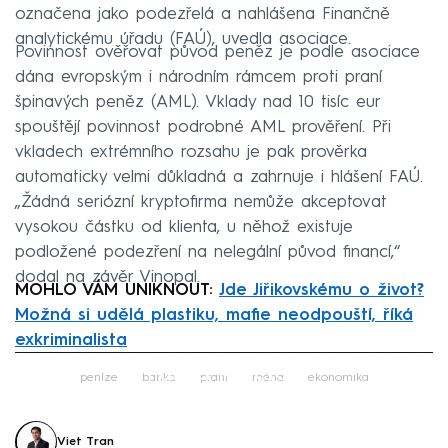
označena jako podezřelá a nahlášena Finančně
analytickému úřadu (FAÚ), uvedla asociace.
Povinnost ověřovat původ peněz je podle asociace
dána evropským i národním rámcem proti praní
špinavých peněz (AML). Vklady nad 10 tisíc eur
spouštějí povinnost podrobné AML prověření. Při
vkladech extrémního rozsahu je pak prověrka
automaticky velmi důkladná a zahrnuje i hlášení FAÚ.
„Žádná seriózní kryptofirma nemůže akceptovat
vysokou částku od klienta, u něhož existuje
podložené podezření na nelegální původ financí,“
dodal na závěr Vinopal.
MOHLO VÁM UNIKNOUT:
Jde Jiřikovskému o život?
Možná si udělá plastiku, mafie neodpouští, říká
exkriminalista
Failed to fetch
peníze
banka
praní
měna
ekonomika
Viet Tran