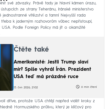
nit své závazky. Právě tady je hlavní kámen úrazu,
stupcích ze strany Teheránu, íránské ministerstvo
 jednostranné vítězství a tamní Nejvyšší rada
 třeba k jaderným rozhovorům vůbec nepřistoupí,
USA. Podle Foreign Policy má jít o okamžité
.
Čtěte také
Amerikanisté: Jestli Trump slaví
mír? Spíše vyhrál Írán. Prezident
USA teď má prázdné ruce
6 min čtení
15. čvn 2026, 21:02
olí dříve, protože USA chtějí napřed vidět kroky z
ohledně Hormuzského průlivu, který je klíčový pro