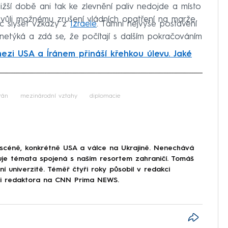
ižší době ani tak ke zlevnění paliv nedojde a místo
vůli možnému zrušení vládních opatření na marže.
c slyšet vzkazy z
Izraele
. Tamní nejvýše postavení
ak netýká a zdá se, že počítají s dalším pokračováním
ezi USA a Íránem přináší křehkou úlevu. Jaké
iled to fetch
rán
mezinárodní vztahy
diplomacie
 scéně, konkrétně USA a válce na Ukrajině. Nenechává
uje témata spojená s naším resortem zahraničí. Tomáš
í univerzitě. Téměř čtyři roky působil v redakci
ici redaktora na CNN Prima NEWS.