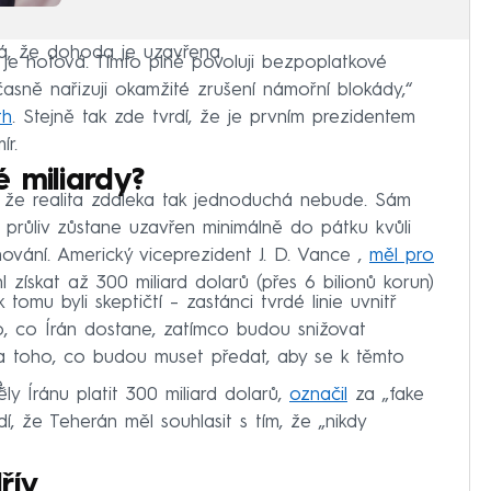
á, že dohoda je uzavřena.
 je hotová. Tímto plně povoluji bezpoplatkové
asně nařizuji okamžité zrušení námořní blokády,“
th
. Stejně tak zde tvrdí, že je prvním prezidentem
ír.
 miliardy?
e, že realita zdaleka tak jednoduchá nebude. Sám
e průliv zůstane uzavřen minimálně do pátku kvůli
ání. Americký viceprezident J. D. Vance ,
měl pro
 získat až 300 miliard dolarů (přes 6 bilionů korun)
tomu byli skeptičtí – zastánci tvrdé linie uvnitř
o, co Írán dostane, zatímco budou snižovat
 a toho, co budou muset předat, aby se k těmto
.
y Íránu platit 300 miliard dolarů,
označil
za „fake
, že Teherán měl souhlasit s tím, že „nikdy
řív