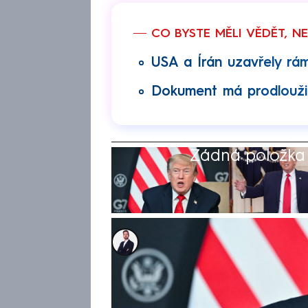
CO BYSTE MĚLI VĚDĚT, N
USA a Írán uzavřely rá
Dokument má prodloužit
Žádná položka z
Tomáš Kačmár
17. čvn 2026, 10:47
Spojené státy a Írán sice v n
dohody, která má zastavit měsí