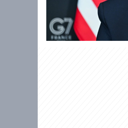
analytiků však jde spíše o vá
skutečný krok k míru. Oficiá
utajen, ale hluboké rozpory v 
cesta k míru může mít jepičí ž
dohoda netýká.