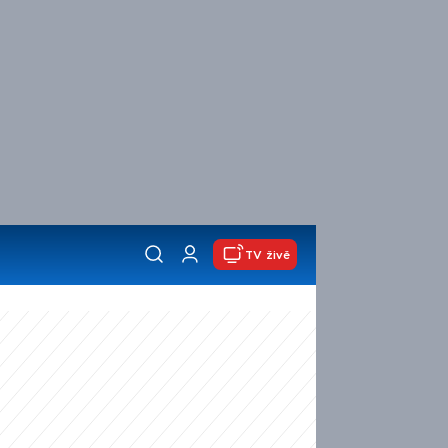
TV živě