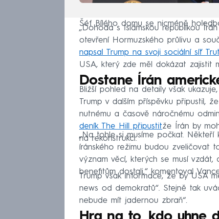
Šéf Bílého domu se nicméně holedb
„Dohoda s Islámskou republikou Írán
otevření Hormuzského průlivu a souč
napsal Trump na svoji sociální síť Tru
USA, který zde měl dokázat zajistit m
Dostane Írán americké
Bližší pohled na detaily však ukazuj
Trump v dalším příspěvku připustil, ž
nutnému a časově náročnému odminov
deník The Hill připustit
že Írán by mohl
„Na tohle si musíme počkat. Někteří k 
na rekonstrukci.
íránského režimu budou zveličovat t
význam věcí, kterých se musí vzdát,
benefitům dostali,“ komentoval Vance
Trump však informace, že by USA měl
news od demokratů“. Stejně tak uvádí
nebude mít jadernou zbraň“.
Hra na to, kdo uhne d