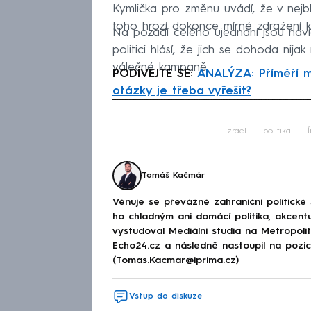
Kymlička pro změnu uvádí, že v nejbl
toho hrozí dokonce mírné zdražení k
Na pozadí celého ujednání jsou naví
politici hlásí, že jich se dohoda nij
válečné kampaně.
PODÍVEJTE SE:
ANALÝZA: Příměří m
otázky je třeba vyřešit?
Fa
Izrael
politika
Í
Tomáš Kačmár
Věnuje se převážně zahraniční politické
ho chladným ani domácí politika, akcent
vystudoval Mediální studia na Metropolitn
Echo24.cz a následně nastoupil na poz
(Tomas.Kacmar@iprima.cz)
Vstup do diskuze