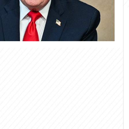
gní a vysoce rizikový rámec než o
lní text memoranda o porozumění zůstává
interpretaci klíčových bodů naznačují, že
ivot. Z Izraele už navíc zaznívá, že se ho