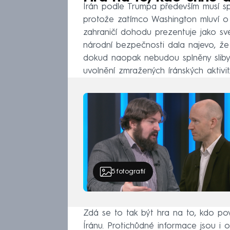
Írán podle Trumpa především musí spl
protože zatímco Washington mluví o ú
zahraničí dohodu prezentuje jako své
národní bezpečnosti dala najevo, že
dokud naopak nebudou splněny sliby 
uvolnění zmražených íránských aktivit
5
fotografií
Zdá se to tak být hra na to, kdo pov
Íránu. Protichůdné informace jsou i 