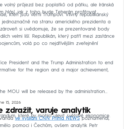
uje volný průjezd bez poplatků od pátku, ale íránská
m hlásí, jak z toho bude Teherán profitovat.
é, kteří jsou věrní Trumpovi. Vlivný republikánský
í jednoznačně na stranu amerického prezidenta a
le zároveň si uvědomuje, že se prezentované body
ch velmi liší. Republikán, který patří mezi zastánce
ojencům, volá po co nejdřívějším zveřejnění
ice President and the Trump Administration to end
ormative for the region and a major achievement,
the MOU will be released by the administration…
ne 15, 2026
zdražit, varuje analytik
andum, které by mohlo ulevit světové ekonomice.
Kovanda
ve vysílání CNN Prima NEWS
poznamenal,
 mělo pomoci i Čechům, ovšem analytik Petr