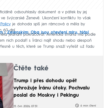
iciálně odsouhlasily dokument a v pátek by jej
e švýcarské Ženevě. Ukončení konfliktu to však
Policy
je dohoda spíš jen rámcová a měla by
h 60 dní.
m i Zelenským: Oba jsou otevření míru, hlásí
ěla jednání pokračovat. Americká strana má podle
m nich podaří s Íránci najít shodu nebo alespoň
Přesně u těch, které se Trump snaží vyřešit už řadu
Čtěte také
Trump i přes dohodu opět
vyhrožuje Íránu útoky. Pochvalu
poslal do Moskvy i Pekingu
6 min čtení
15. čvn 2026, 07:31