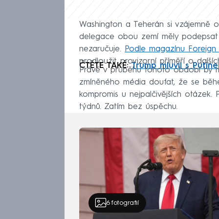
Washington a Teherán si vzájemně of
delegace obou zemí měly podepsat v
nezaručuje.
Podle magazínu Foreign 
prodloužit provizorní příměří o dalšíc
ČTĚTE TAKÉ:
Trump mluvil s Putine
Právě v průběhu tohoto období by m
zmíněného média doufat, že se běhe
kompromis u nejpalčivějších otázek. 
týdnů. Zatím bez úspěchu.
6
fotografií