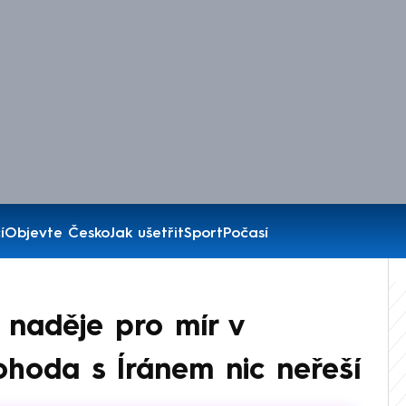
í
Objevte Česko
Jak ušetřit
Sport
Počasí
naděje pro mír v
ohoda s Íránem nic neřeší