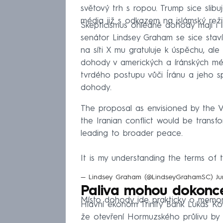
světový trh s ropou. Trump sice slib
média již s odkazem na islámský reži
Skepticismus ohledně dohody mají i lid
senátor Lindsey Graham se sice stav
na síti X mu gratuluje k úspěchu, a
dohody v amerických a íránských médií
tvrdého postupu vůči Íránu a jeho sp
dohody.
The proposal as envisioned by the V
the Iranian conflict would be transf
leading to broader peace.
It is my understanding the terms of 
— Lindsey Graham (@LindseyGrahamSC)
Ju
Paliva mohou dokonce 
Místo dohody jde prakticky o memor
Hlavní ekonom Trinity Bank Lukáš 
že otevření Hormuzského průlivu by