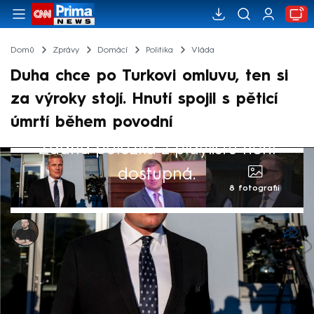
Domů
Zprávy
Domácí
Politika
Vláda
Duha chce po Turkovi omluvu, ten si
za výroky stojí. Hnutí spojil s pěticí
úmrtí během povodní
Žádná položka z playlistu není
dostupná.
8 fotografií
Marek Pausz
5. kvě 2026, 11:33
Po Petru Macinkovi (Motoristé) přišla řada i
na vládního zmocněnce pro klimatickou