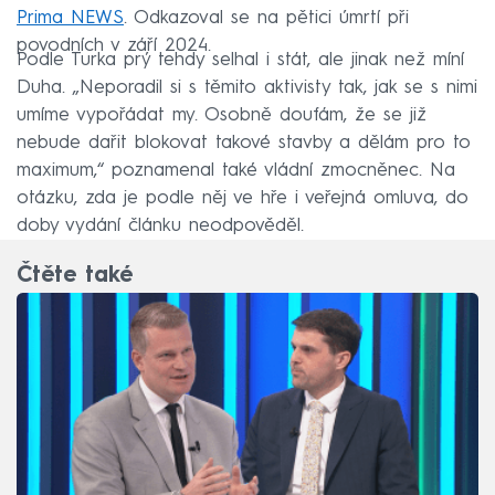
Prima NEWS
. Odkazoval se na pětici úmrtí při
povodních v září 2024.
Podle Turka prý tehdy selhal i stát, ale jinak než míní
Duha. „Neporadil si s těmito aktivisty tak, jak se s nimi
umíme vypořádat my. Osobně doufám, že se již
nebude dařit blokovat takové stavby a dělám pro to
maximum,“ poznamenal také vládní zmocněnec. Na
otázku, zda je podle něj ve hře i veřejná omluva, do
doby vydání článku neodpověděl.
Čtěte také