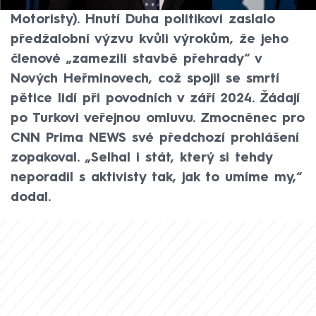
politiku a Green Deal Filipa Turka (za
Motoristy). Hnutí Duha politikovi zaslalo
předžalobní výzvu kvůli výrokům, že jeho
členové „zamezili stavbě přehrady“ v
Nových Heřminovech, což spojil se smrtí
pětice lidí při povodních v září 2024. Žádají
po Turkovi veřejnou omluvu. Zmocněnec pro
CNN Prima NEWS své předchozí prohlášení
zopakoval. „Selhal i stát, který si tehdy
neporadil s aktivisty tak, jak to umíme my,“
dodal.