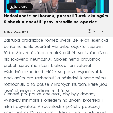
10
fotografií
Nedostanete ani korunu, pohrozil Turek ekologům.
Slaboch a zneužití práv, ohradila se opozice
6 min čtení
3. dub 2026, 18:43
Zástupci organizace rovněž uvedli, že jejich jesenická
buňka nemohla zabránit výstavbě objektu. „Správní
řád a Stavební zákon i reálný průběh správního řízení
nic takového neumožňují. Spolek nemá pravomoc
průběh správního řízení blokovat ani vetovat
výsledná rozhodnutí. Může se pouze vyjadřovat k
podkladům pro rozhodnutí a následně k samotnému
rozhodnutí, a to pouze v krátkých lhůtách, které jsou
jasně stanovené zákonem,“ hájí se.
Členové prý pouze apelovali, aby byly dopady
výstavby minimální s ohledem na životní prostředí i
místní obyvatele. V souvislosti s průtahy poukazují