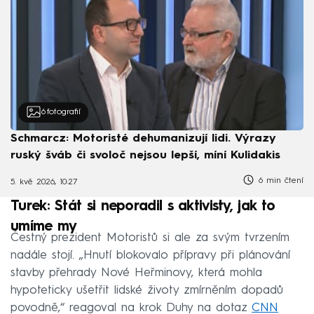
6
fotografií
Schmarcz: Motoristé dehumanizují lidi. Výrazy
ruský šváb či svoloč nejsou lepší, míní Kulidakis
6 min čtení
5. kvě 2026, 10:27
Turek: Stát si neporadil s aktivisty, jak to
umíme my
Čestný prezident Motoristů si ale za svým tvrzením
nadále stojí. „Hnutí blokovalo přípravy při plánování
stavby přehrady Nové Heřminovy, která mohla
hypoteticky ušetřit lidské životy zmírněním dopadů
povodně,“ reagoval na krok Duhy na dotaz
CNN