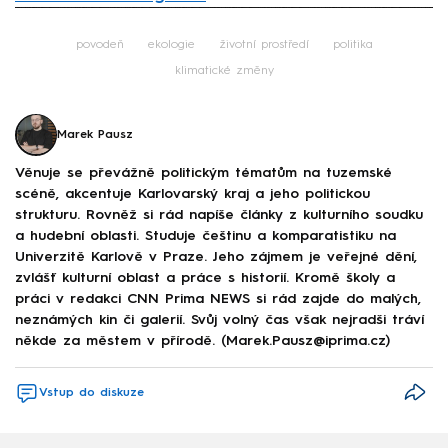
Failed to fetch
povodeň
ekologie
životní prostředí
politika
klimatické změny
Marek Pausz
Věnuje se převážně politickým tématům na tuzemské
scéně, akcentuje Karlovarský kraj a jeho politickou
strukturu. Rovněž si rád napíše články z kulturního soudku
a hudební oblasti. Studuje češtinu a komparatistiku na
Univerzitě Karlově v Praze. Jeho zájmem je veřejné dění,
zvlášť kulturní oblast a práce s historií. Kromě školy a
práci v redakci CNN Prima NEWS si rád zajde do malých,
neznámých kin či galerií. Svůj volný čas však nejradši tráví
někde za městem v přírodě. (Marek.Pausz@iprima.cz)
Vstup do diskuze