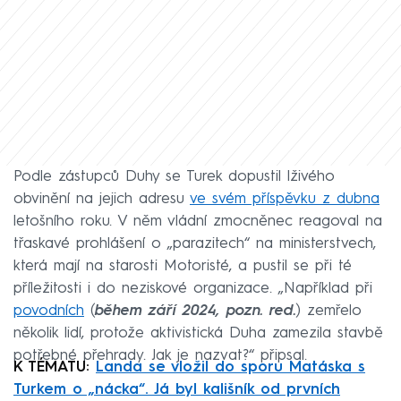
Podle zástupců Duhy se Turek dopustil lživého
obvinění na jejich adresu
ve svém příspěvku z dubna
letošního roku. V něm vládní zmocněnec reagoval na
třaskavé prohlášení o „parazitech“ na ministerstvech,
která mají na starosti Motoristé, a pustil se při té
příležitosti i do neziskové organizace. „Například při
povodních
(
během září 2024, pozn. red.
) zemřelo
několik lidí, protože aktivistická Duha zamezila stavbě
potřebné přehrady. Jak je nazvat?“ připsal.
K TÉMATU:
Landa se vložil do sporu Matáska s
Turkem o „nácka“. Já byl kališník od prvních