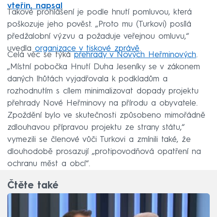
vteřin, napsal
Takové prohlášení je podle hnutí pomluvou, která
poškozuje jeho pověst. „Proto mu (Turkovi) posílá
předžalobní výzvu a požaduje veřejnou omluvu,“
uvedla
organizace v tiskové zprávě
.
Celá věc se týká
přehrady v Nových Heřminových
.
„Místní pobočka Hnutí Duha Jeseníky se v zákonem
daných lhůtách vyjadřovala k podkladům a
rozhodnutím s cílem minimalizovat dopady projektu
přehrady Nové Heřminovy na přírodu a obyvatele.
Zpoždění bylo ve skutečnosti způsobeno mimořádně
zdlouhavou přípravou projektu ze strany státu,“
vymezili se členové vůči Turkovi a zmínili také, že
dlouhodobě prosazují „protipovodňová opatření na
ochranu měst a obcí“.
Čtěte také