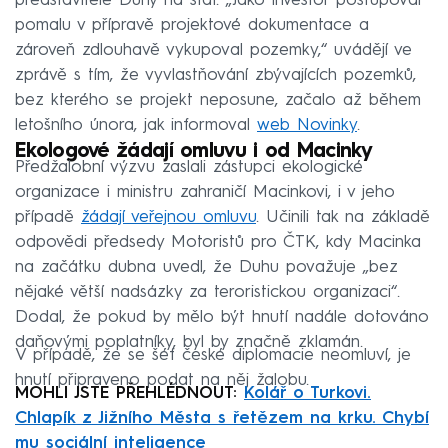
představitelé Duhy na stát. „Jako investor postupoval
pomalu v přípravě projektové dokumentace a
zároveň zdlouhavě vykupoval pozemky,“ uvádějí ve
zprávě s tím, že vyvlastňování zbývajících pozemků,
bez kterého se projekt neposune, začalo až během
letošního února, jak informoval
web Novinky
.
Ekologové žádají omluvu i od Macinky
Předžalobní výzvu zaslali zástupci ekologické
organizace i ministru zahraničí Macinkovi, i v jeho
případě
žádají veřejnou omluvu
. Učinili tak na základě
odpovědi předsedy Motoristů pro ČTK, kdy Macinka
na začátku dubna uvedl, že Duhu považuje „bez
nějaké větší nadsázky za teroristickou organizaci“.
Dodal, že pokud by mělo být hnutí nadále dotováno
daňovými poplatníky, byl by značně zklamán.
V případě, že se šéf české diplomacie neomluví, je
hnutí připraveno podat na něj žalobu.
MOHLI JSTE PŘEHLÉDNOUT:
Kolář o Turkovi.
Chlapík z Jižního Města s řetězem na krku. Chybí
mu sociální inteligence