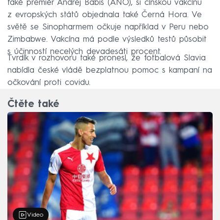
také premiér Andrej Babiš (ANO), si čínskou vakcínu
z evropských států objednala také Černá Hora. Ve
světě se Sinopharmem očkuje například v Peru nebo
Zimbabwe. Vakcína má podle výsledků testů působit
s účinností necelých devadesáti procent.
Tvrdík v rozhovoru také pronesl, že fotbalová Slavia
nabídla české vládě bezplatnou pomoc s kampaní na
očkování proti covidu.
Čtěte také
Video