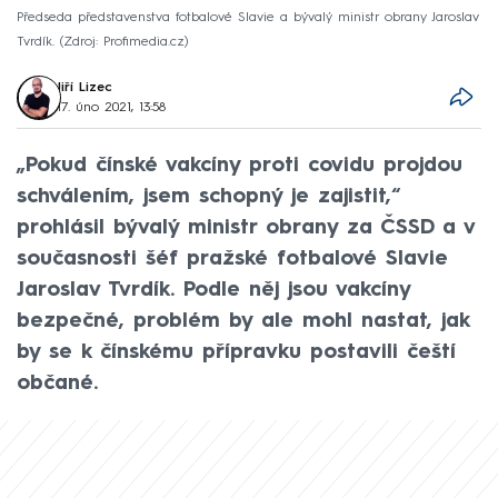
Předseda představenstva fotbalové Slavie a bývalý ministr obrany Jaroslav
Tvrdík.
Zdroj: Profimedia.cz
Jiří Lizec
17. úno 2021, 13:58
„Pokud čínské vakcíny proti covidu projdou
schválením, jsem schopný je zajistit,“
prohlásil bývalý ministr obrany za ČSSD a v
současnosti šéf pražské fotbalové Slavie
Jaroslav Tvrdík. Podle něj jsou vakcíny
bezpečné, problém by ale mohl nastat, jak
by se k čínskému přípravku postavili čeští
občané.