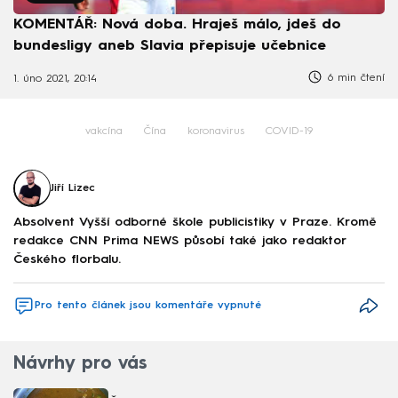
KOMENTÁŘ: Nová doba. Hraješ málo, jdeš do
bundesligy aneb Slavia přepisuje učebnice
6 min čtení
1. úno 2021, 20:14
vakcína
Čína
koronavirus
COVID-19
Jiří Lizec
Absolvent Vyšší odborné škole publicistiky v Praze. Kromě
redakce CNN Prima NEWS působí také jako redaktor
Českého florbalu.
Pro tento článek jsou komentáře vypnuté
Návrhy pro vás