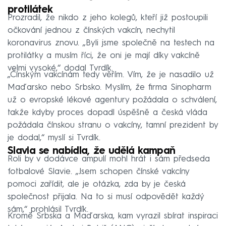
protilátek
Prozradil, že nikdo z jeho kolegů, kteří již postoupili
očkování jednou z čínských vakcín, nechytil
koronavirus znovu. „Byli jsme společně na testech na
protilátky a musím říci, že oni je mají díky vakcíně
velmi vysoké,“ dodal Tvrdík.
„Čínským vakcínám tedy věřím. Vím, že je nasadilo už
Maďarsko nebo Srbsko. Myslím, že firma Sinopharm
už o evropské lékové agentury požádala o schválení,
takže kdyby proces dopadl úspěšně a česká vláda
požádala čínskou stranu o vakcíny, tamní prezident by
je dodal,“ myslí si Tvrdík.
Slavia se nabídla, že udělá kampaň
Roli by v dodávce ampulí mohl hrát i sám předseda
fotbalové Slavie. „Jsem schopen čínské vakcíny
pomoci zařídit, ale je otázka, zda by je česká
společnost přijala. Na to si musí odpovědět každý
sám,“ prohlásil Tvrdík.
Kromě Srbska a Maďarska, kam vyrazil sbírat inspiraci