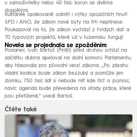
u samoživitelky nebo 40 tisíc korun se dvěma
dospělými.
Kulhánek opakovaně odmítl i výtky opozičních hnutí
SPD i ANO, že zákon nové byty na trh nepřinese.
Poukazoval na to, že zákon vychází z tvrdých dat a
70 typových projektů, které už v tuzemsku fungují.
Novela se projednala se zpožděním
Poslanec Ivan Bartoš (Piráti) před druhou schůzí na
začátku dubna apeloval na dolní komoru Parlamentu,
aby hlasovala pro původní verzi zákona. „Po zásahu
vládní koalice bude zákon bezzubý a pomůže jen
zlomku, 750 tisíc lidí si nebude mít kde říct o pomoc,
navíc agenda bude převedena na úřady práce, které
jsou přetížené,“ uvedl Bartoš.
Čtěte také