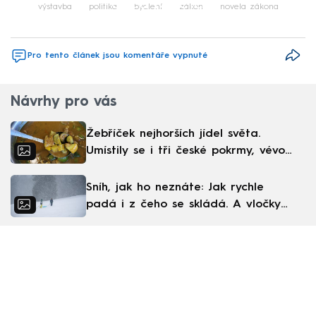
Failed to fetch
výstavba
politika
bydlení
zákon
novela zákona
Pro tento článek jsou komentáře vypnuté
Návrhy pro vás
Žebříček nejhorších jídel světa.
Umístily se i tři české pokrmy, vévodí
skandinávská kuchyně
Sníh, jak ho neznáte: Jak rychle
padá i z čeho se skládá. A vločky
nejsou bílé