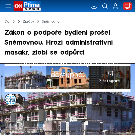
Domů
Zprávy
Sněmovna
Zákon o podpoře bydlení prošel
Sněmovnou. Hrozí administrativní
masakr, zlobí se odpůrci
Žádná položka z playlistu není
dostupná.
7 fotografií
ČTK
,
Marek Pausz
Akt. 16. dub 2025, 14:59
• 16. dub 2025, 13:02
Poslaneckou sněmovnou prošel ve středu
nový zákon o podpoře bydlení, který míří