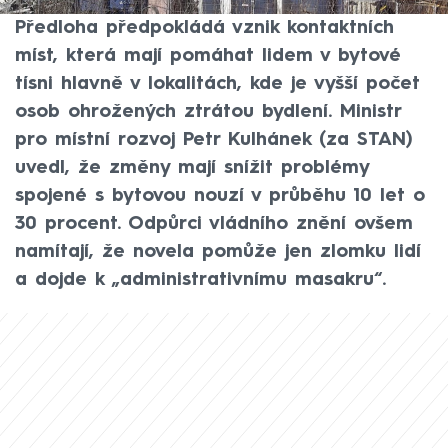
zejména na lidi ohrožené bytovou nouzí.
Předloha předpokládá vznik kontaktních
míst, která mají pomáhat lidem v bytové
tísni hlavně v lokalitách, kde je vyšší počet
osob ohrožených ztrátou bydlení. Ministr
pro místní rozvoj Petr Kulhánek (za STAN)
uvedl, že změny mají snížit problémy
spojené s bytovou nouzí v průběhu 10 let o
30 procent. Odpůrci vládního znění ovšem
namítají, že novela pomůže jen zlomku lidí
a dojde k „administrativnímu masakru“.