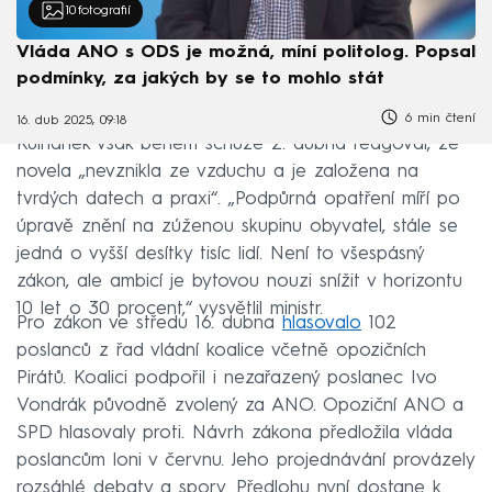
10
fotografií
Vláda ANO s ODS je možná, míní politolog. Popsal
podmínky, za jakých by se to mohlo stát
6 min čtení
16. dub 2025, 09:18
Kulhánek však během schůze 2. dubna reagoval, že
novela „nevznikla ze vzduchu a je založena na
tvrdých datech a praxi“. „Podpůrná opatření míří po
úpravě znění na zúženou skupinu obyvatel, stále se
jedná o vyšší desítky tisíc lidí. Není to všespásný
zákon, ale ambicí je bytovou nouzi snížit v horizontu
10 let o 30 procent,“ vysvětlil ministr.
Pro zákon ve středu 16. dubna
hlasovalo
102
poslanců z řad vládní koalice včetně opozičních
Pirátů. Koalici podpořil i nezařazený poslanec Ivo
Vondrák původně zvolený za ANO. Opoziční ANO a
SPD hlasovaly proti. Návrh zákona předložila vláda
poslancům loni v červnu. Jeho projednávání provázely
rozsáhlé debaty a spory. Předlohu nyní dostane k