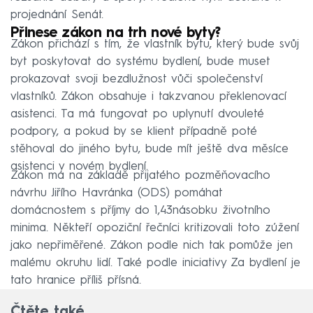
projednání Senát.
Přinese zákon na trh nové byty?
Zákon přichází s tím, že vlastník bytu, který bude svůj
byt poskytovat do systému bydlení, bude muset
prokazovat svoji bezdlužnost vůči společenství
vlastníků. Zákon obsahuje i takzvanou překlenovací
asistenci. Ta má fungovat po uplynutí dvouleté
podpory, a pokud by se klient případně poté
stěhoval do jiného bytu, bude mít ještě dva měsíce
asistenci v novém bydlení.
Zákon má na základě přijatého pozměňovacího
návrhu Jiřího Havránka (ODS) pomáhat
domácnostem s příjmy do 1,43násobku životního
minima. Někteří opoziční řečníci kritizovali toto zúžení
jako nepřiměřené. Zákon podle nich tak pomůže jen
malému okruhu lidí. Také podle iniciativy Za bydlení je
tato hranice příliš přísná.
Čtěte také