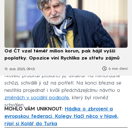
Od ČT vzal téměř milion korun, pak hájil vyšší
poplatky. Opozice viní Rychlíka ze střetu zájmů
6 min čtení
15. dub 2025, 09:45
Novelu probírali poslanci již dvakrát na mimořádné
schůzi, schválili ji až na potřetí. Na konci března se
nestihla projednat i kvůli předcházejícímu návrhu o
změnách v sociální podpoře
, který byl rovněž
schválen.
MOHLO VÁM UNIKNOUT:
Hádka o zbrojení a
evropskou federaci. Kolegy tlačí něco v hlavě,
rýpl si Kolář do Turka