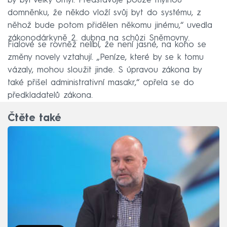
by byl velký omyl. Představuje pouze mylnou
domněnku, že někdo vloží svůj byt do systému, z
něhož bude potom přidělen někomu jinému,“ uvedla
zákonodárkyně 2. dubna na schůzi Sněmovny.
Fialové se rovněž nelíbí, že není jasné, na koho se
změny novely vztahují. „Peníze, které by se k tomu
vázaly, mohou sloužit jinde. S úpravou zákona by
také přišel administrativní masakr,“ opřela se do
předkladatelů zákona.
Čtěte také