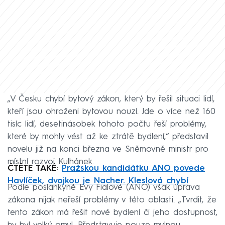
„V Česku chybí bytový zákon, který by řešil situaci lidí,
kteří jsou ohroženi bytovou nouzí. Jde o více než 160
tisíc lidí, desetinásobek tohoto počtu řeší problémy,
které by mohly vést až ke ztrátě bydlení,“ představil
novelu již na konci března ve Sněmovně ministr pro
místní rozvoj Kulhánek.
ČTĚTE TAKÉ:
Pražskou kandidátku ANO povede
Havlíček, dvojkou je Nacher. Kleslová chybí
Podle poslankyně Evy Fialové (ANO) však úprava
zákona nijak neřeší problémy v této oblasti. „Tvrdit, že
tento zákon má řešit nové bydlení či jeho dostupnost,