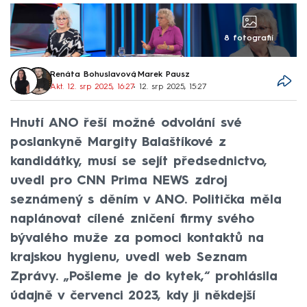
8 fotografií
Renáta Bohuslavová
,
Marek Pausz
Akt. 12. srp 2025, 16:27
• 12. srp 2025, 15:27
Hnutí ANO řeší možné odvolání své
poslankyně Margity Balaštíkové z
kandidátky, musí se sejít předsednictvo,
uvedl pro CNN Prima NEWS zdroj
seznámený s děním v ANO. Politička měla
naplánovat cílené zničení firmy svého
bývalého muže za pomoci kontaktů na
krajskou hygienu, uvedl web Seznam
Zprávy. „Pošleme je do kytek,“ prohlásila
údajně v červenci 2023, kdy ji někdejší