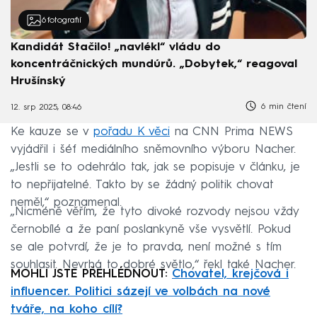
6
fotografií
Kandidát Stačilo! „navlékl“ vládu do
koncentráčnických mundúrů. „Dobytek,“ reagoval
Hrušínský
6 min čtení
12. srp 2025, 08:46
Ke kauze se v
pořadu K věci
na CNN Prima NEWS
vyjádřil i šéf mediálního sněmovního výboru Nacher.
„Jestli se to odehrálo tak, jak se popisuje v článku, je
to nepřijatelné. Takto by se žádný politik chovat
neměl,“ poznamenal.
„Nicméně věřím, že tyto divoké rozvody nejsou vždy
černobílé a že paní poslankyně vše vysvětlí. Pokud
se ale potvrdí, že je to pravda, není možné s tím
souhlasit. Nevrhá to dobré světlo,“ řekl také Nacher.
MOHLI JSTE PŘEHLÉDNOUT:
Chovatel, krejčová i
influencer. Politici sázejí ve volbách na nové
tváře, na koho cílí?