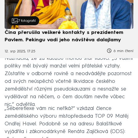
7
fotografií
Čína přerušila veškeré kontakty s prezidentem
Pavlem. Pekingu vadí jeho návštěva dalajlamy
6 min čtení
12. srp 2025, 17:25
Naznačila, že za kauzou mohou stát lidovci. „S vašimi
politiky měl bývalý manžel velmi přátelské vztahy.
Zůstaňte v odborné rovině a neodvádějte pozornost
od svých neúspěchů včetně likvidace českého
zemědělství různými pseudokauzami a nesnažte se
vydělávat na něčem, o čem doufám nevíte vůbec
nic,“ odvětila.
„Sebereflexe vám nic neříká?“ vzkázal člence
zemědělského výboru místopředseda TOP 09 Matěj
Ondřej Havel. Podobně se na adresu Balaštíkové
vyjádřila i zákonodárkyně Renáta Zajíčková (ODS):