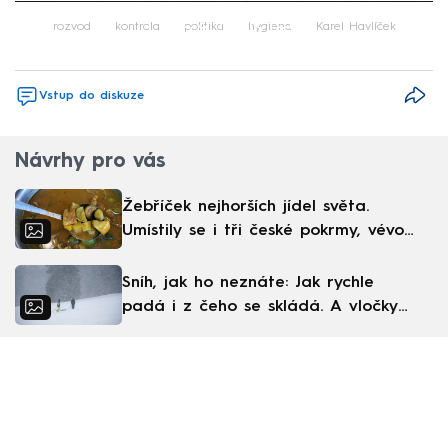
Failed to fetch
rozvod
kontrola
politika
hygiena
Karel Havlíček
Vstup do diskuze
Návrhy pro vás
Žebříček nejhorších jídel světa.
Umístily se i tři české pokrmy, vévodí
skandinávská kuchyně
Sníh, jak ho neznáte: Jak rychle
padá i z čeho se skládá. A vločky
nejsou bílé