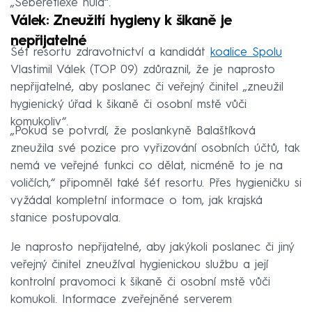
„Sebereflexe nula“.
Válek: Zneužití hygieny k šikaně je
nepřijatelné
Šéf resortu zdravotnictví a kandidát
koalice Spolu
Vlastimil Válek (TOP 09) zdůraznil, že je naprosto
nepřijatelné, aby poslanec či veřejný činitel „zneužil
hygienický úřad k šikaně či osobní mstě vůči
komukoliv“.
„Pokud se potvrdí, že poslankyně Balaštíková
zneužila své pozice pro vyřizování osobních účtů, tak
nemá ve veřejné funkci co dělat, nicméně to je na
voličích,“ připomněl také šéf resortu. Přes hygieničku si
vyžádal kompletní informace o tom, jak krajská
stanice postupovala.
Je naprosto nepřijatelné, aby jakýkoli poslanec či jiný
veřejný činitel zneužíval hygienickou službu a její
kontrolní pravomoci k šikaně či osobní mstě vůči
komukoli. Informace zveřejněné serverem