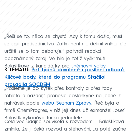
„Řeší se to, něco se chystá. Aby k tomu došlo, musí
se sejít předsednictvo. Zatím není nic definitivního, ale
určitě se o tom debatuje,“ potvrdil redakci
obeznámený zdroj. Ve hře je totiž vyškrtnutí
Balaštíkové z kandidátky pro
sněmovní volby
.
K TÉMATU:
Pět týdnů dovolené i posílení odborů.
Klíčové body, které do programu Stačilo!
prosadila SOCDEM
„Pošleme je do kytek přes kontroly a přes tady
tohleto a nazdar,“ pronesla poslankyně na jedné z
nahrávek podle
webu Seznam Zprávy
. Řeč byla o
firmě ChemProgres, v níž její dnes už exmanžel Josef
Balaštík vykonává funkci jednatele.
Celá věc údajně souvisela s rozvodem – Balaštíková
zmínila, že ji čeká rozvod a stěhování, „a poté začne