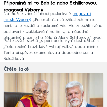
Připomíná mi to Babiše nebo Schillerovou,
reagoval Výborný
Na možné zneužití moci poslankyně
reagoval i
ministr Výborný
. „Po osobních záležitostech mi nic
není, to je každého soukromá věc. Ale zneužití svého
postavení k ‚zaklekávání‘ na firmy, to nápadně
připomíná praxi jejího šéfa či Aleny Schillerové,“ uvedl.
Podle svých slov si „s paní poslankyní dost užil sám“.
„Toto reálně hrozí, když vyhrají volby,“ dodal ministr.
Tento příspěvek okomentovala dopoledne sama
Balaštíková.
Čtěte také