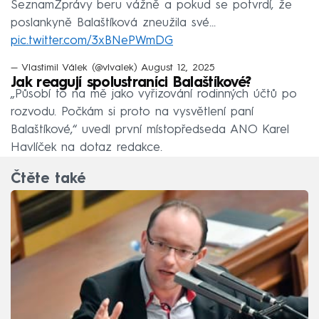
SeznamZprávy beru vážně a pokud se potvrdí, že
poslankyně Balaštíková zneužila své…
pic.twitter.com/3xBNePWmDG
— Vlastimil Válek (@vlvalek)
August 12, 2025
Jak reagují spolustraníci Balaštíkové?
„Působí to na mě jako vyřizování rodinných účtů po
rozvodu. Počkám si proto na vysvětlení paní
Balaštíkové,“ uvedl první místopředseda ANO Karel
Havlíček na dotaz redakce.
Čtěte také