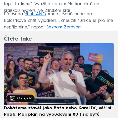
topit tu firmu“. Využít k tomu měla kontaktů na
krajskou hygienu ve Zlínském kraji.
Předseda
hnutí ANO
Andrej Babiš bude po
Balaštíkové chtít vyjádření. „Zneužití funkce je pro mě
nepřijatelné,“ napsal
Seznam Zprávám
.
Čtěte také
12
fotografií
Dokážeme stavět jako Baťa nebo Karel IV., věří si
Piráti. Mají plán na vybudování 80 tisíc bytů