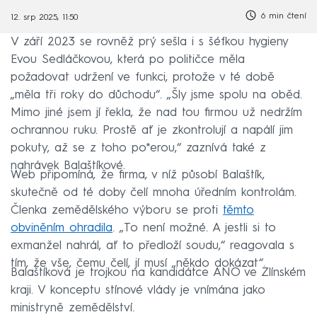
6 min čtení
12. srp 2025, 11:50
V září 2023 se rovněž prý sešla i s šéfkou hygieny
Evou Sedláčkovou, která po političce měla
požadovat udržení ve funkci, protože v té době
„měla tři roky do důchodu“. „Šly jsme spolu na oběd.
Mimo jiné jsem jí řekla, že nad tou firmou už nedržím
ochrannou ruku. Prostě ať je zkontrolují a napálí jim
pokuty, až se z toho po*erou,“ zaznívá také z
nahrávek Balaštíkové.
Web připomíná, že firma, v níž působí Balaštík,
skutečně od té doby čelí mnoha úředním kontrolám.
Členka zemědělského výboru se proti
těmto
obviněním ohradila
. „To není možné. A jestli si to
exmanžel nahrál, ať to předloží soudu,“ reagovala s
tím, že vše, čemu čelí, jí musí „někdo dokázat“.
Balaštíková je trojkou na kandidátce ANO ve Zlínském
kraji. V konceptu stínové vlády je vnímána jako
ministryně zemědělství.