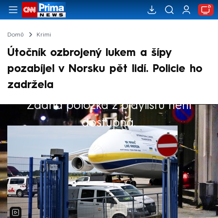
Domů
Krimi
Útočník ozbrojený lukem a šípy
pozabíjel v Norsku pět lidí. Policie ho
zadržela
Žádná položka z playlistu není
Výběr redakce
dostupná.