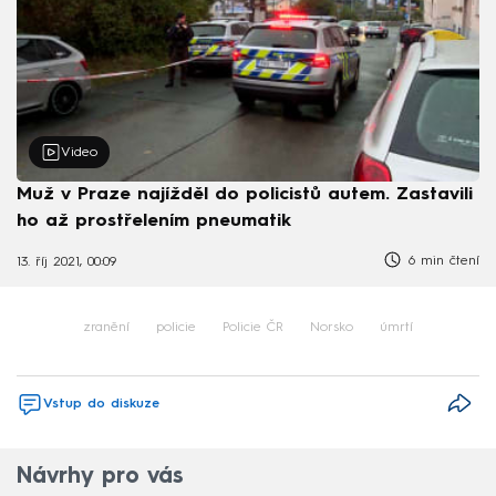
Video
Muž v Praze najížděl do policistů autem. Zastavili
ho až prostřelením pneumatik
6 min čtení
13. říj 2021, 00:09
zranění
policie
Policie ČR
Norsko
úmrtí
Vstup do diskuze
Návrhy pro vás