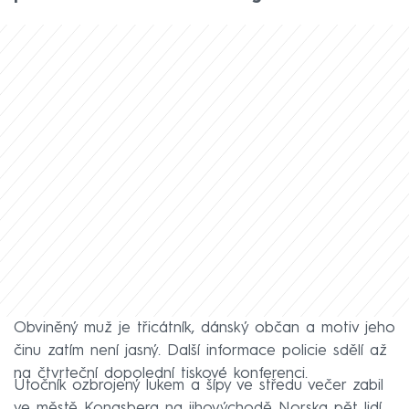
Obviněný muž je třicátník, dánský občan a motiv jeho
činu zatím není jasný. Další informace policie sdělí až
na čtvrteční dopolední tiskové konferenci.
Útočník ozbrojený lukem a šípy ve středu večer zabil
ve městě Kongsberg na jihovýchodě Norska pět lidí