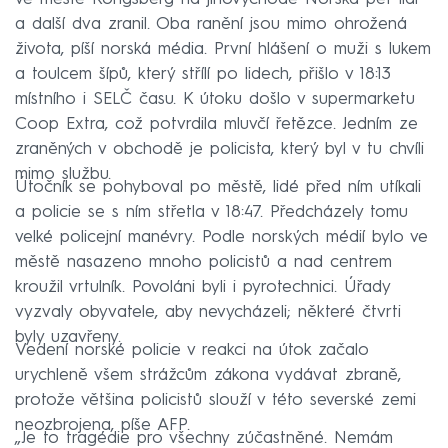
a další dva zranil. Oba ranění jsou mimo ohrožená
života, píší norská média. První hlášení o muži s lukem
a toulcem šípů, který střílí po lidech, přišlo v 18:13
místního i SELČ času. K útoku došlo v supermarketu
Coop Extra, což potvrdila mluvčí řetězce. Jedním ze
zraněných v obchodě je policista, který byl v tu chvíli
mimo službu.
Útočník se pohyboval po městě, lidé před ním utíkali
a policie se s ním střetla v 18:47. Předcházely tomu
velké policejní manévry. Podle norských médií bylo ve
městě nasazeno mnoho policistů a nad centrem
kroužil vrtulník. Povoláni byli i pyrotechnici. Úřady
vyzvaly obyvatele, aby nevycházeli; některé čtvrti
byly uzavřeny.
Vedení norské policie v reakci na útok začalo
urychleně všem strážcům zákona vydávat zbraně,
protože většina policistů slouží v této severské zemi
neozbrojena, píše AFP.
„Je to tragédie pro všechny zúčastněné. Nemám