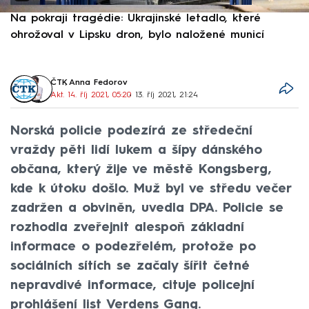
Na pokraji tragédie: Ukrajinské letadlo, které
P
ohrožoval v Lipsku dron, bylo naložené municí
e
ČTK
,
Anna Fedorov
Akt. 14. říj 2021, 05:20
• 13. říj 2021, 21:24
Norská policie podezírá ze středeční
vraždy pěti lidí lukem a šípy dánského
občana, který žije ve městě Kongsberg,
kde k útoku došlo. Muž byl ve středu večer
zadržen a obviněn, uvedla DPA. Policie se
rozhodla zveřejnit alespoň základní
informace o podezřelém, protože po
sociálních sítích se začaly šířit četné
nepravdivé informace, cituje policejní
prohlášení list Verdens Gang.