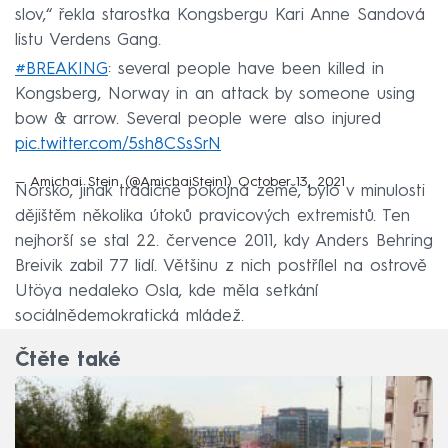
slov,“ řekla starostka Kongsbergu Kari Anne Sandová
listu Verdens Gang.
#BREAKING
: several people have been killed in
Kongsberg, Norway in an attack by someone using
bow & arrow. Several people were also injured
pic.twitter.com/5sh8CSsSrN
— Amichai Stein (@AmichaiStein1)
October 13, 2021
Norsko, jinak tradičně pokojná země, bylo v minulosti
dějištěm několika útoků pravicových extremistů. Ten
nejhorší se stal 22. července 2011, kdy Anders Behring
Breivik zabil 77 lidí. Většinu z nich postřílel na ostrově
Utöya nedaleko Osla, kde měla setkání
sociálnědemokratická mládež.
Čtěte také