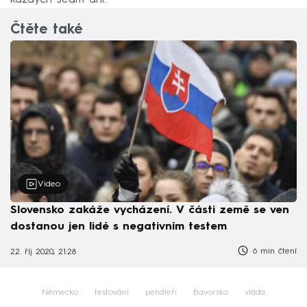
Čtěte také
Video
Slovensko zakáže vycházení. V části země se ven
dostanou jen lidé s negativním testem
6 min čtení
22. říj 2020, 21:28
Německo
testování
pendleři
Bavorsko
vláda