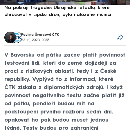
Na pokraji tragédie: Ukrajinské letadlo, které
P
ohrožoval v Lipsku dron, bylo naložené municí
e
Pavlína Švarcová
,
ČTK
22. říj 2020, 20:58
V Bavorsku od pátku začne platit povinnost
testování lidí, kteří do země dojíždějí za
prací z rizikových oblastí, tedy i z České
republiky. Vyplývá to z informací, které
ČTK získala z diplomatických zdrojů. I když
povinnost negativního testu začne platit již
od pátku, pendleři budou mít na
podstoupení prvního rozboru sedm dní,
opakovat ho pak budou muset jednou
týdně. Testy budou pro zahraniční