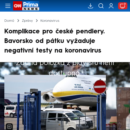
Domů
Zprávy
Koronavirus
Komplikace pro české pendlery.
Bavorsko od pátku vyžaduje
negativní testy na koronavirus
Žádná položka z playlistu není
Výběr redakce
dostupná.