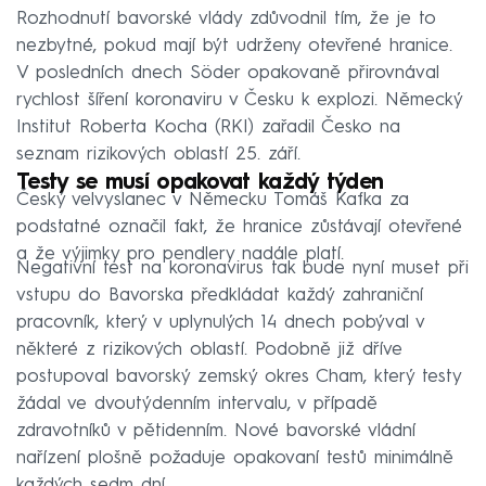
Rozhodnutí bavorské vlády zdůvodnil tím, že je to
nezbytné, pokud mají být udrženy otevřené hranice.
V posledních dnech Söder opakovaně přirovnával
rychlost šíření koronaviru v Česku k explozi. Německý
Institut Roberta Kocha (RKI) zařadil Česko na
seznam rizikových oblastí 25. září.
Testy se musí opakovat každý týden
Český velvyslanec v Německu Tomáš Kafka za
podstatné označil fakt, že hranice zůstávají otevřené
a že výjimky pro pendlery nadále platí.
Negativní test na koronavirus tak bude nyní muset při
vstupu do Bavorska předkládat každý zahraniční
pracovník, který v uplynulých 14 dnech pobýval v
některé z rizikových oblastí. Podobně již dříve
postupoval bavorský zemský okres Cham, který testy
žádal ve dvoutýdenním intervalu, v případě
zdravotníků v pětidenním. Nové bavorské vládní
nařízení plošně požaduje opakovaní testů minimálně
každých sedm dní.