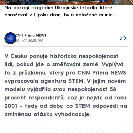
Na pokraji tragédie: Ukrajinské letadlo, které
P
ohrožoval v Lipsku dron, bylo naložené municí
e
CNN Prima NEWS
22. zář 2023, 19:01
V Česku panuje historická nespokojenost
lidí, pokud jde o směřování země. Vyplývá
to z průzkumu, který pro CNN Prima NEWS
vypracovala agentura STEM. V jejím novém
modelu vyjádřilo svou nespokojenost 56
procent respondentů, což je nejvíc od roku
2001 – tedy od doby, co STEM odpovědi na
zmíněnou otázku vyhodnocuje.