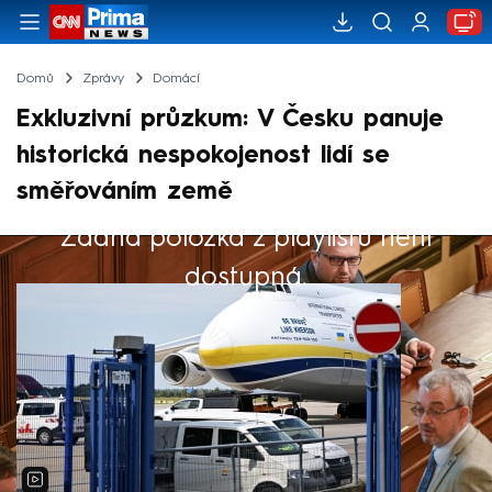
Domů
Zprávy
Domácí
Exkluzivní průzkum: V Česku panuje
historická nespokojenost lidí se
směřováním země
Žádná položka z playlistu není
Výběr redakce
dostupná.