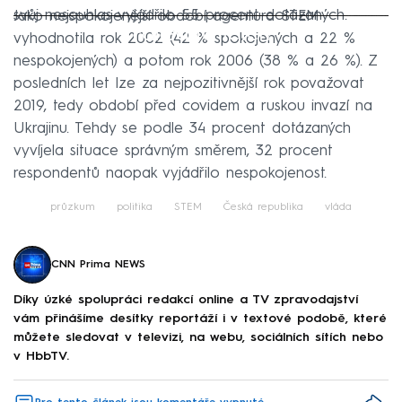
svůj nesouhlas vyjádřilo 55 procent dotázaných.
Jako nejspokojenější období agentura STEM
Failed to fetch
vyhodnotila rok 2002 (42 % spokojených a 22 %
nespokojených) a potom rok 2006 (38 % a 26 %). Z
posledních let lze za nejpozitivnější rok považovat
2019, tedy období před covidem a ruskou invazí na
Ukrajinu. Tehdy se podle 34 procent dotázaných
vyvíjela situace správným směrem, 32 procent
respondentů naopak vyjádřilo nespokojenost.
průzkum
politika
STEM
Česká republika
vláda
CNN Prima NEWS
Díky úzké spolupráci redakcí online a TV zpravodajství
vám přinášíme desítky reportáží i v textové podobě, které
můžete sledovat v televizi, na webu, sociálních sítích nebo
v HbbTV.