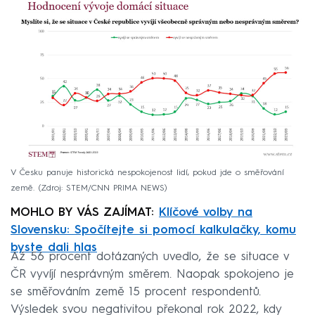
V Česku panuje historická nespokojenost lidí, pokud jde o směřování
země.
Zdroj: STEM/CNN PRIMA NEWS
MOHLO BY VÁS ZAJÍMAT:
Klíčové volby na
Slovensku: Spočítejte si pomocí kalkulačky, komu
byste dali hlas
Až 56 procent dotázaných uvedlo, že se situace v
ČR vyvíjí nesprávným směrem. Naopak spokojeno je
se směřováním země 15 procent respondentů.
Výsledek svou negativitou překonal rok 2022, kdy