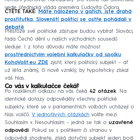
vede úřednická vláda premiéra Ľudovíta Ódora.
ČTĚTE TAKÉ:
Máte naloženo v gatích, jste drahá
prostitutka. Slovenští politici se ostře pohádali v
debatě
Přestože své politické zástupe budou vybírat Slováci,
řada Čechů dění u našich východních sousedů
sleduje. I z toho důvodu máte možnost
prostřednictvím volební kalkulačky od spolku
KohoVolit.eu ZDE
zjistit, který politický subjekt – ať
už léta známý, či nově vzniklý, by hypoteticky získal
váš hlas.
Co vás v kalkulačce čeká?
Po rozkliknutí odkazu na vás čeká
42 otázek
. Na
identické dotazy odpověděly všechny politické
subjekty, které se v parlamentních volbách ucházejí o
hlas voličů.
V jednotlivých otázkách
volíte mezi
Souhlasím x Nesouhlasím – jedná se tak o
uzavřené
odpovědi
. Pokud se s politikem či stranou v
odpovědi shodnete, získá dotyčný subjekt jeden bod.