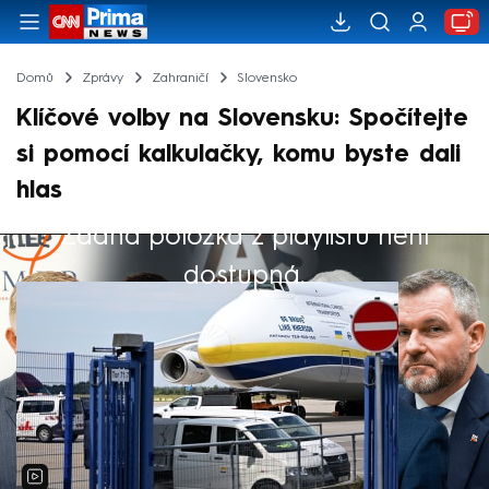
Domů
Zprávy
Zahraničí
Slovensko
Klíčové volby na Slovensku: Spočítejte
si pomocí kalkulačky, komu byste dali
hlas
Žádná položka z playlistu není
Výběr redakce
dostupná.