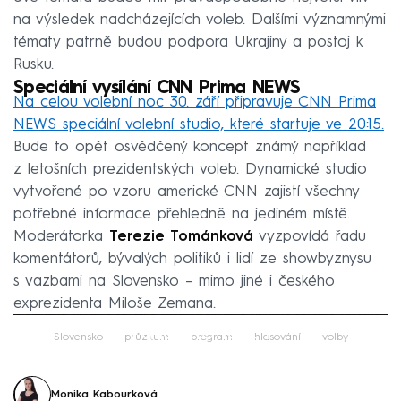
na výsledek nadcházejících voleb. Dalšími významnými
tématy patrně budou podpora Ukrajiny a postoj k
Rusku.
Speciální vysílání CNN Prima NEWS
Na celou volební noc 30. září připravuje CNN Prima
NEWS speciální volební studio, které startuje ve 20:15.
Bude to opět osvědčený koncept známý například
z letošních prezidentských voleb. Dynamické studio
vytvořené po vzoru americké CNN zajistí všechny
potřebné informace přehledně na jediném místě.
Moderátorka
Terezie Tománková
vyzpovídá řadu
komentátorů, bývalých politiků i lidí ze showbyznysu
s vazbami na Slovensko – mimo jiné i českého
exprezidenta Miloše Zemana.
Failed to fetch
Slovensko
průzkum
program
hlasování
volby
Monika Kabourková