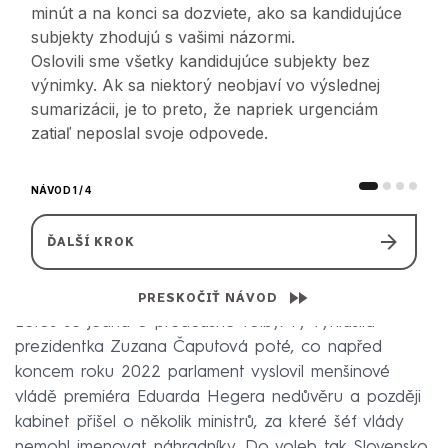
Letos se jedná o předčasné volby. Ty vyhlásila
prezidentka Zuzana Čaputová poté, co napřed
koncem roku 2022 parlament vyslovil menšinové
vládě premiéra Eduarda Hegera nedůvěru a později
kabinet přišel o několik ministrů, za které šéf vlády
nemohl jmenovat náhradníky. Do voleb tak Slovensko