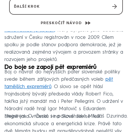
KohoVolit.eu je spolek,
který byl ještě jako občanské
sdružení v Česku registrován v roce 2009. Cílem
spolku je podle stanov podpora demokracie, jež je
realizovaná zejména vývojem a provozem stránky a
rozvojem jeho projektů.
Do boje se zapojí pět expremiérů
Boj o návrat do nejvyšších pater slovenské politiky
svede během zářijových předčasných voleb
pět
tamějších expremiérů
. O slovo se opět hlásí
trojnásobný bývalý předseda vlády Robert Fico,
takřka jistý mandát má i Peter Pellegrini. O udržení v
Národní radě hrají Igor Matovič s Eduardem
Hegerem. O návrat se pokouší také Mikuláš Dzurinda.
Stejně jako v Česku i na Slovensku se řeší
ekonomická situace a energetická krize. Právě tato
dvě témata budou mít pravděpodobně největší vliv