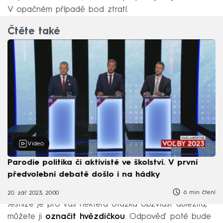
V opačném případě bod ztratí.
Čtěte také
Video
Parodie politika či aktivisté ve školství. V první
předvolební debatě došlo i na hádky
6 min čtení
20. zář 2023, 20:00
Jestliže je pro vás některá otázka obzvlášť důležitá,
můžete ji
označit hvězdičkou
. Odpověď poté bude