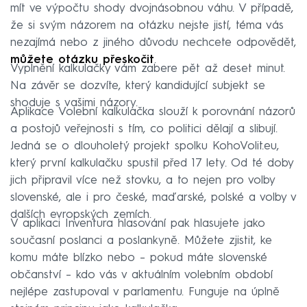
mít ve výpočtu shody dvojnásobnou váhu. V případě,
že si svým názorem na otázku nejste jistí, téma vás
nezajímá nebo z jiného důvodu nechcete odpovědět,
můžete otázku přeskočit
.
Vyplnění kalkulačky vám zabere pět až deset minut.
Na závěr se dozvíte, který kandidující subjekt se
shoduje s vašimi názory.
Aplikace Volební kalkulačka slouží k porovnání názorů
a postojů veřejnosti s tím, co politici dělají a slibují.
Jedná se o dlouholetý projekt spolku KohoVolit.eu,
který první kalkulačku spustil před 17 lety. Od té doby
jich připravil více než stovku, a to nejen pro volby
slovenské, ale i pro české, maďarské, polské a volby v
dalších evropských zemích.
V aplikaci Inventura hlasování pak hlasujete jako
současní poslanci a poslankyně. Můžete zjistit, ke
komu máte blízko nebo – pokud máte slovenské
občanství – kdo vás v aktuálním volebním období
nejlépe zastupoval v parlamentu. Funguje na úplně