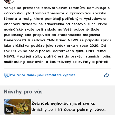
Věnuje se převážně zdravotnickým tématům. Komunikuje s
dárcovskou platformou Znesnáze a zpracovává sociální
témata a texty, které pomáhají potřebným. Vystudovala
obchodní akademii se zaměřením na cestovní ruch. První
novinářské zkušenosti získala na Vyšší odborné škole
publicistiky, kde přispívala do studentského magazínu
Generace20. K redakci CNN Prima NEWS se připojila zprvu
jako stážistka, posléze jako redaktorka v roce 2020. Od
roku 2025 se stala posilou editorského týmu CNN Prima
NEWS. Mezi její záliby patří čtení do brzkých ranních hodin,
multitasking, cestování a čas trávený se zvířaty a přáteli.
Pro tento článek jsou komentáře vypnuté
Návrhy pro vás
Žebříček nejhorších jídel světa.
Umístily se i tři české pokrmy, vévodí