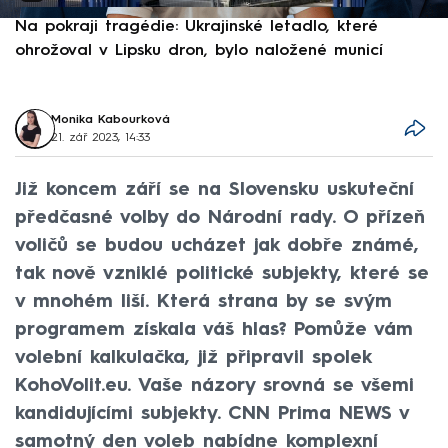
Na pokraji tragédie: Ukrajinské letadlo, které
P
ohrožoval v Lipsku dron, bylo naložené municí
e
Monika Kabourková
21. zář 2023, 14:33
Již koncem září se na Slovensku uskuteční
předčasné volby do Národní rady. O přízeň
voličů se budou ucházet jak dobře známé,
tak nově vzniklé politické subjekty, které se
v mnohém liší. Která strana by se svým
programem získala váš hlas? Pomůže vám
volební kalkulačka, již připravil spolek
KohoVolit.eu. Vaše názory srovná se všemi
kandidujícími subjekty. CNN Prima NEWS v
samotný den voleb nabídne komplexní