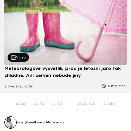
Video
Meteorologové vysvětlili, proč je letošní jaro tak
chladné. Ani červen nebude jiný
6 min čtení
2. čvn 2021, 20:59
počasí
bouřka
varování
Jihočeský kraj
výstraha
Eva (Pavelková) Matysová