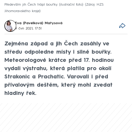
Především jih Čech trápí bouřky. (ilustrační foto)
Zdroj: HZS
Jihomoravského kraje
Eva (Pavelková) Matysová
9. čvn 2021, 17:51
Zejména západ a jih Čech zasáhly ve
středu odpoledne místy i silné bouřky.
Meteorologové krátce před 17. hodinou
vydali výstrahu, která platila pro okolí
Strakonic a Prachatic. Varovali i před
přívalovým deštěm, který mohl zvedat
hladiny řek.