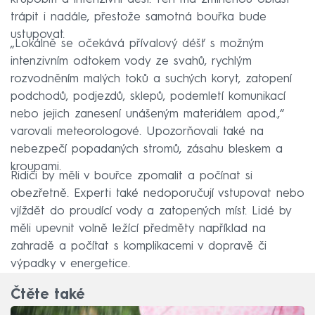
trápit i nadále, přestože samotná bouřka bude
ustupovat.
„Lokálně se očekává přívalový déšť s možným
intenzivním odtokem vody ze svahů, rychlým
rozvodněním malých toků a suchých koryt, zatopení
podchodů, podjezdů, sklepů, podemletí komunikací
nebo jejich zanesení unášeným materiálem apod.,“
varovali meteorologové. Upozorňovali také na
nebezpečí popadaných stromů, zásahu bleskem a
kroupami.
Řidiči by měli v bouřce zpomalit a počínat si
obezřetně. Experti také nedoporučují vstupovat nebo
vjíždět do proudící vody a zatopených míst. Lidé by
měli upevnit volně ležící předměty například na
zahradě a počítat s komplikacemi v dopravě či
výpadky v energetice.
Čtěte také