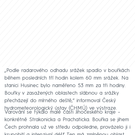
„Podle radarového odhadu srážek spadlo v bouřkách
během posledních tří hodin kolem 60 mm srážek. Na
stanici Husinec bylo naměřeno 53 mm za tři hodiny.
Bouřky v zasažených oblastech slábnou a srážky
přecházejí do mírného deště,“ informoval Český
hydrometeorologický ústav (ČHMÚ) ve výstraze.
Varování se týkalo malé části Jihočeského kraje –
konkrétně Strakonicka a Prachaticka. Bouřka se jihem
Čech prohnala už ve středu odpoledne, provázelo ji i
krupobití a intenzivní déšť. Ten má zmíněnou oblast