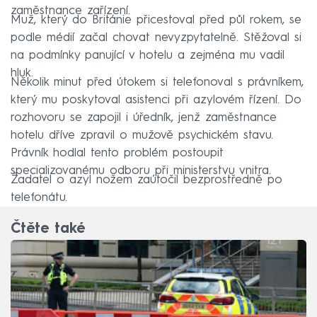
zaměstnance zařízení.
Muž, který do Británie přicestoval před půl rokem, se
podle médií začal chovat nevyzpytatelně. Stěžoval si
na podmínky panující v hotelu a zejména mu vadil
hluk.
Několik minut před útokem si telefonoval s právníkem,
který mu poskytoval asistenci při azylovém řízení. Do
rozhovoru se zapojil i úředník, jenž zaměstnance
hotelu dříve zpravil o mužově psychickém stavu.
Právník hodlal tento problém postoupit
specializovanému odboru při ministerstvu vnitra.
Žadatel o azyl nožem zaútočil bezprostředně po
telefonátu.
Čtěte také