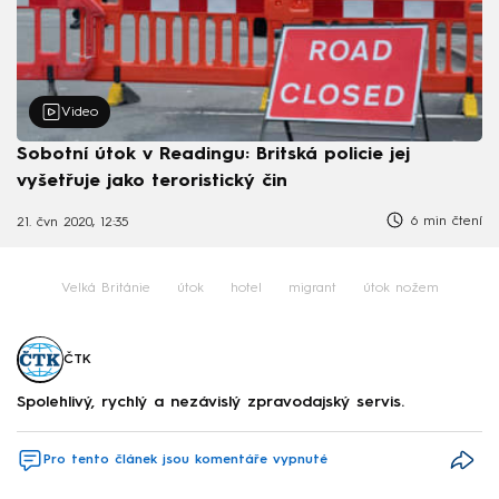
Video
Sobotní útok v Readingu: Britská policie jej
vyšetřuje jako teroristický čin
6 min čtení
21. čvn 2020, 12:35
Velká Británie
útok
hotel
migrant
útok nožem
ČTK
Spolehlivý, rychlý a nezávislý zpravodajský servis.
Pro tento článek jsou komentáře vypnuté