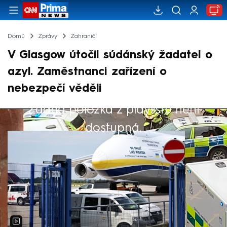
Domů
Zprávy
Zahraničí
V Glasgow útočil súdánský žadatel o
azyl. Zaměstnanci zařízení o
nebezpečí věděli
Žádná položka z playlistu není
Výběr redakce
dostupná.