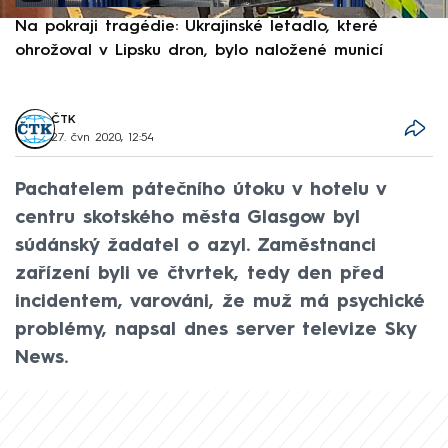
Na pokraji tragédie: Ukrajinské letadlo, které
P
ohrožoval v Lipsku dron, bylo naložené municí
e
ČTK
27. čvn 2020, 12:54
Pachatelem pátečního útoku v hotelu v
centru skotského města Glasgow byl
súdánský žadatel o azyl. Zaměstnanci
zařízení byli ve čtvrtek, tedy den před
incidentem, varováni, že muž má psychické
problémy, napsal dnes server televize Sky
News.