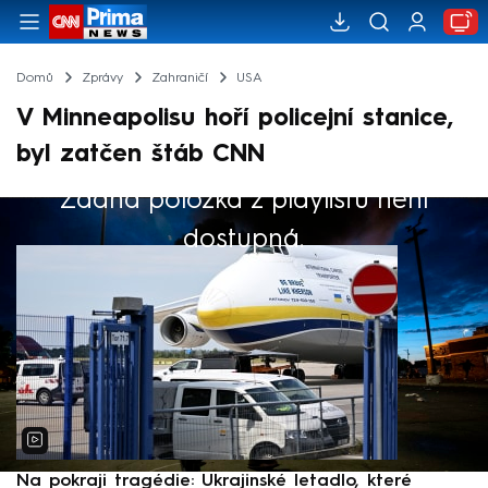
Domů
Zprávy
Zahraničí
USA
V Minneapolisu hoří policejní stanice,
byl zatčen štáb CNN
Žádná položka z playlistu není
Výběr redakce
dostupná.
Na pokraji tragédie: Ukrajinské letadlo, které
P