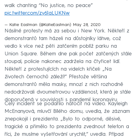
walk chanting “No justice, no peace”
pic.twitter.com/zy61aLUKNw
— Katie Eastman (@KatieEastman)
May 28, 2020
Násilné protesty má za sebou i New York. Někteří z
demonstrantů tam házeli na důstojníky láhve, což
vedlo k více než pěti zatčením poblíž parku na
Union Square. Během dne pak počet zatčených stále
stoupal, policie nakonec zadržela na čtyřicet lidí.
Někteří z protestujících na videích křičeli: „Na
životech černochů záleží!“ Přestože většina
demonstrantů měla masky, mnozí z nich rozhodně
nedodržovali dvoumetrovou vzdálenost, která je stále
doporučená v souvislosti s pandemií koronaviru.
Celý incident se podařilo natočit na video. Kayleigh
McEnanyová, mluvčí Bílého domu, uvedla, že záznam
znepokojil i prezidenta. „Bylo to odporné, děsivé,
tragické a přimělo to prezidenta zvednout telefon a
říci, že musíme vyšetřování urychlit,“ uvedla. Případ