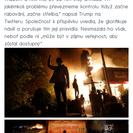
jakémkoli problému převezmeme kontrolu. Když začne
rabování, začne střelba,“ napsal Trump na
Twitteru. Společnost k příspěvku uvedla, že glorifikuje
násilí a porušuje tím její pravidla. Nesmazala ho však,
neboť podle ní „může být v zájmu veřejnosti, aby
zůstal dostupný“.