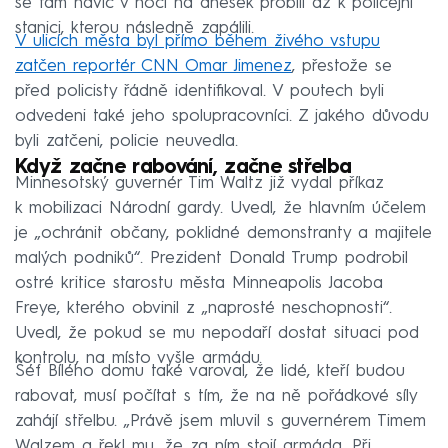
se tam navíc v noci na dnešek probili až k policejní
stanici, kterou následně zapálili.
V ulicích města byl přímo během živého vstupu
zatčen reportér CNN Omar Jimenez
, přestože se
před policisty řádně identifikoval. V poutech byli
odvedeni také jeho spolupracovníci. Z jakého důvodu
byli zatčeni, policie neuvedla.
Když začne rabování, začne střelba
Minnesotský guvernér Tim Waltz již vydal příkaz
k mobilizaci Národní gardy. Uvedl, že hlavním účelem
je „ochránit občany, poklidné demonstranty a majitele
malých podniků“. Prezident Donald Trump podrobil
ostré kritice starostu města Minneapolis Jacoba
Freye, kterého obvinil z „naprosté neschopnosti“.
Uvedl, že pokud se mu nepodaří dostat situaci pod
kontrolu, na místo vyšle armádu.
Šéf Bílého domu také varoval, že lidé, kteří budou
rabovat, musí počítat s tím, že na ně pořádkové síly
zahájí střelbu. „Právě jsem mluvil s guvernérem Timem
Walzem a řekl mu, že za ním stojí armáda. Při