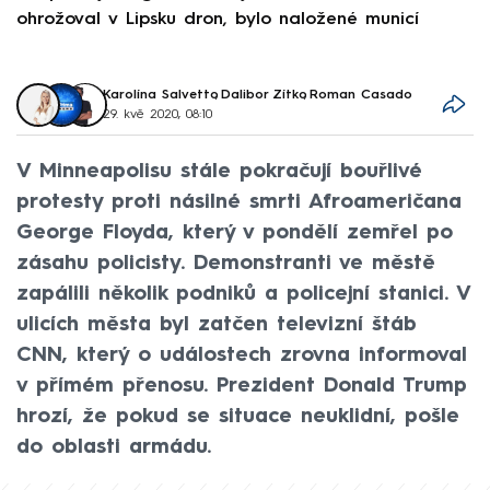
ohrožoval v Lipsku dron, bylo naložené municí
e
Karolína Salvetto
,
Dalibor Zítko
,
Roman Casado
29. kvě 2020, 08:10
V Minneapolisu stále pokračují bouřlivé
protesty proti násilné smrti Afroameričana
George Floyda, který v pondělí zemřel po
zásahu policisty. Demonstranti ve městě
zapálili několik podniků a policejní stanici. V
ulicích města byl zatčen televizní štáb
CNN, který o událostech zrovna informoval
v přímém přenosu. Prezident Donald Trump
hrozí, že pokud se situace neuklidní, pošle
do oblasti armádu.