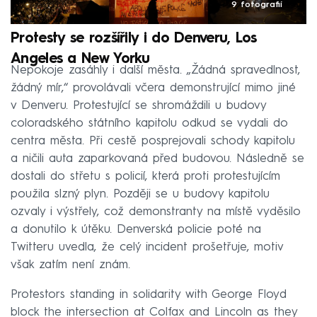
9 fotografií
Protesty se rozšířily i do Denveru, Los
Angeles a New Yorku
Nepokoje zasáhly i další města. „Žádná spravedlnost,
žádný mír,“ provolávali včera demonstrující mimo jiné
v Denveru. Protestující se shromáždili u budovy
coloradského státního kapitolu odkud se vydali do
centra města. Při cestě posprejovali schody kapitolu
a ničili auta zaparkovaná před budovou. Následně se
dostali do střetu s policií, která proti protestujícím
použila slzný plyn. Později se u budovy kapitolu
ozvaly i výstřely, což demonstranty na místě vyděsilo
a donutilo k útěku. Denverská policie poté na
Twitteru uvedla, že celý incident prošetřuje, motiv
však zatím není znám.
Protestors standing in solidarity with George Floyd
block the intersection at Colfax and Lincoln as they