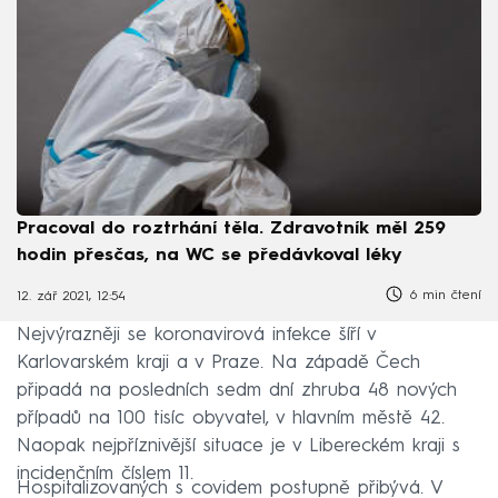
Pracoval do roztrhání těla. Zdravotník měl 259
hodin přesčas, na WC se předávkoval léky
6 min čtení
12. zář 2021, 12:54
Nejvýrazněji se koronavirová infekce šíří v
Karlovarském kraji a v Praze. Na západě Čech
připadá na posledních sedm dní zhruba 48 nových
případů na 100 tisíc obyvatel, v hlavním městě 42.
Naopak nejpříznivější situace je v Libereckém kraji s
incidenčním číslem 11.
Hospitalizovaných s covidem postupně přibývá. V