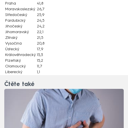
Praha
41,8
Moravskoslezský
26,7
Středočeský
25,9
Pardubický
24,5
Jihočeský
24,2
Jihomoravský
22,1
Zlínský
21,5
Vysočina
20,8
Ústecký
17,9
Královéhradecký
15,3
Plzeňský
15,2
Olomoucký
11,7
Liberecký
1,1
Čtěte také