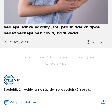
Vedlejší účinky vakcíny jsou pro mladé chlapce
nebezpečnější než covid, tvrdí vědci
6 min čtení
13. zář 2021, 06:29
nemocnice
očkování
testování
Liberecký kraj
Karlovarský kraj
ČTK
Spolehlivý, rychlý a nezávislý zpravodajský servis.
Vstup do diskuze