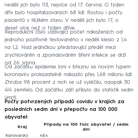
neděli jich bylo 113, nejvíce od 17. června. O týden
dřív bylo hospitalizovaných 68 lidí. Rostou i počty
pacientů v těžkém stavu. V neděli jich bylo 17, o
deset více než o týden dříve.
Reprodukční číslo udávající počet nakažených od
jednoho pozitivně testovaného v neděli kleslo z 1,4
na 1,2. Nad jedničkou představující předěl mezi
zrychlováním a zpomalováním šíření infekce se drží
od 26. srpna.
Od začátku epidemie loni v březnu se novým typem
koronaviru prokazatelně nakazilo přes 1,68 milionu lidí.
Zhruba 98 procent z nich se už vyléčilo, naopak 30
414 zemřelo. Od začátku září přibylo do statistik sedm
úmrtí.
Počty potvrzených případů covidu v krajích za
posledních sedm dní v přepočtu na 100 000
obyvatel:
Případy na 100 tisíc obyvatel / sedm
Kraj
dní
Karlovarský
48,4