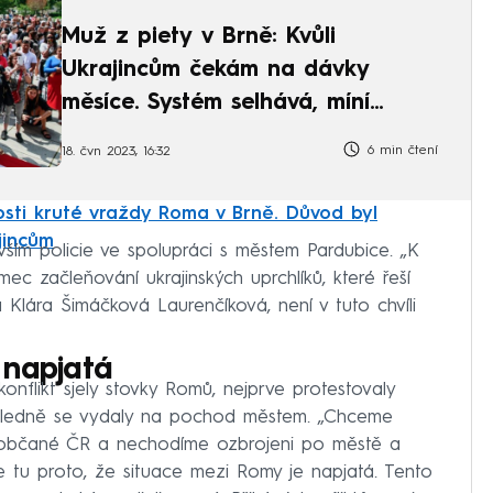
Muž z piety v Brně: Kvůli
Ukrajincům čekám na dávky
měsíce. Systém selhává, míní
Kalousek
6 min čtení
18. čvn 2023, 16:32
sti kruté vraždy Roma v Brně. Důvod byl
ajincům
vším policie ve spolupráci s městem Pardubice. „K
mec začleňování ukrajinských uprchlíků, které řeší
Klára Šimáčková Laurenčíková, není v tuto chvíli
 napjatá
onflikt sjely stovky Romů, nejprve protestovaly
ásledně se vydaly na pochod městem. „Chceme
e občané ČR a nechodíme ozbrojeni po městě a
e tu proto, že situace mezi Romy je napjatá. Tento