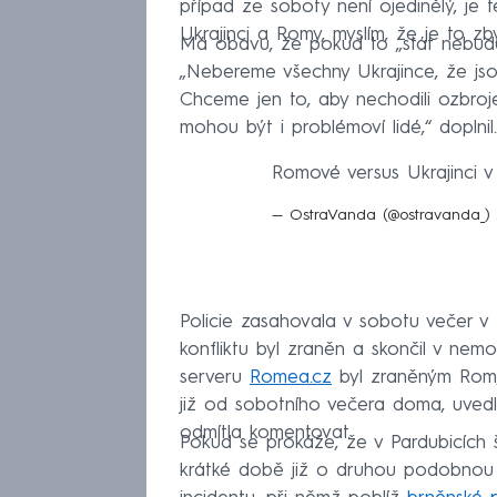
případ ze soboty není ojedinělý, je t
Ukrajinci a Romy, myslím, že je to zby
Má obavu, že pokud to „stát nebude ř
„Nebereme všechny Ukrajince, že jsou 
Chceme jen to, aby nechodili ozbroje
mohou být i problémoví lidé,“ doplnil.
Romové versus Ukrajinci v
— OstraVanda (@ostravanda_)
Policie zasahovala v sobotu večer v P
konfliktu byl zraněn a skončil v nemocn
serveru
Romea.cz
byl zraněným Rom, k
již od sobotního večera doma, uvedl 
odmítla komentovat.
Pokud se prokáže, že v Pardubicích 
krátké době již o druhou podobnou 