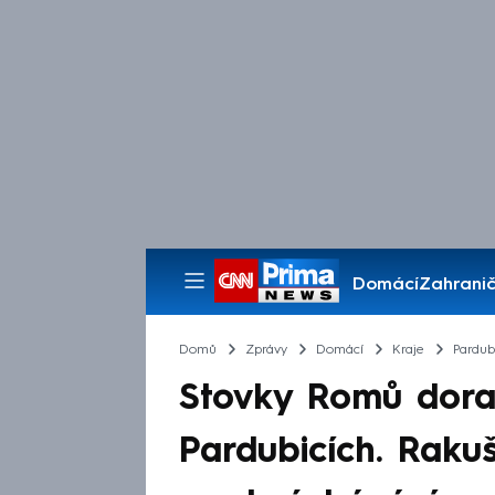
Domácí
Zahranič
Pořady
Domů
Zprávy
Domácí
Kraje
Pardub
Stovky Romů doraz
Pardubicích. Raku