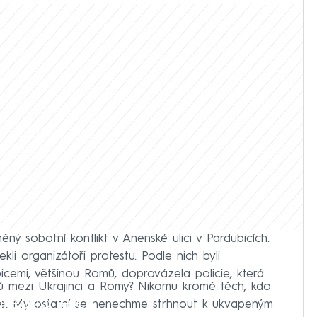
ný sobotní konflikt v Anenské ulici v Pardubicích.
li organizátoři protestu. Podle nich byli
bicemi, většinou Romů, doprovázela policie, která
 mezi Ukrajinci a Romy? Nikomu kromě těch, kdo
iled to fetch
sce. My ostatní se nenechme strhnout k ukvapeným