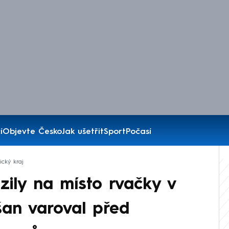
í
Objevte Česko
Jak ušetřit
Sport
Počasí
ický kraj
ily na místo rvačky v
šan varoval před