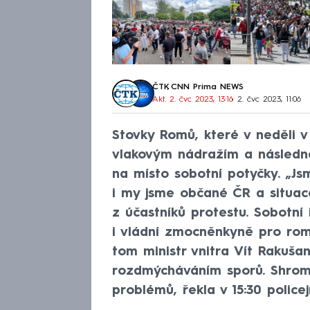
ČTK
,
CNN Prima NEWS
Akt. 2. čvc 2023, 13:16
• 2. čvc 2023, 11:06
Stovky Romů, které v neděli v
vlakovým nádražím a následn
na místo sobotní potyčky. „Js
i my jsme občané ČR a situace
z účastníků protestu. Sobotní 
i vládní zmocněnkyně pro rom
tom ministr vnitra Vít Rakuša
rozdmýcháváním sporů. Shromá
problémů, řekla v 15:30 police