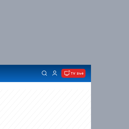
TV živě