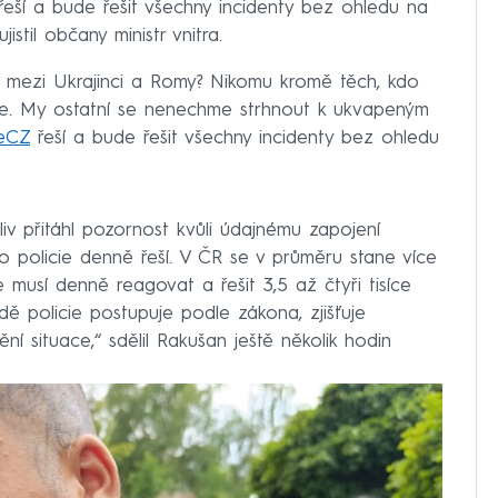
eší a bude řešit všechny incidenty bez ohledu na
istil občany ministr vnitra.
mezi Ukrajinci a Romy? Nikomu kromě těch, kdo
sce. My ostatní se nenechme strhnout k ukvapeným
ieCZ
řeší a bude řešit všechny incidenty bez ohledu
liv přitáhl pozornost kvůli údajnému zapojení
co policie denně řeší. V ČR se v průměru stane více
 musí denně reagovat a řešit 3,5 až čtyři tisíce
adě policie postupuje podle zákona, zjišťuje
ní situace,“ sdělil Rakušan ještě několik hodin