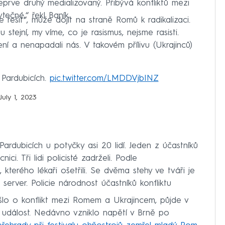
eprve druhý medializovaný. Přibývá konfliktů mezi
tečné,“ řekl Baník.
ešit“, může dojít na straně Romů k radikalizaci.
stejní, my víme, co je rasismus, nejsme rasisti.
ní a nenapadali nás. V takovém přílivu (Ukrajinců)
 Pardubicích.
pic.twitter.com/LMDDVjbINZ
July 1, 2023
ardubicích u potyčky asi 20 lidí. Jeden z účastníků
ici. Tři lidi policisté zadrželi. Podle
terého lékaři ošetřili. Se dvěma stehy ve tváři je
server. Policie národnost účastníků konfliktu
šlo o konflikt mezi Romem a Ukrajincem, půjde v
událost. Nedávno vzniklo napětí v Brně po