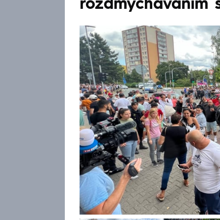
rozdmýcháváním 