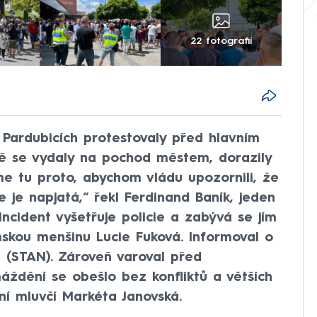
22 fotografií
 Pardubicích protestovaly před hlavním
ě se vydaly na pochod městem, dorazily
me tu proto, abychom vládu upozornili, že
 je napjatá,“ řekl Ferdinand Baník, jeden
incident vyšetřuje policie a zabývá se jím
skou menšinu Lucie Fuková. Informoval o
n (STAN). Zároveň varoval před
ždění se obešlo bez konfliktů a větších
jní mluvčí Markéta Janovská.