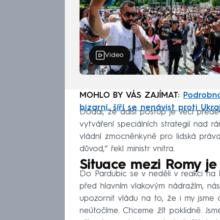
Video
MOHLO BY VÁS ZAJÍMAT:
Podrobno
bizarní, šíří se nenávist proti Ukr
Dodal, že další postup je věcí přede
vytváření speciálních strategií nad rá
vládní zmocněnkyně pro lidská práva 
důvod,“ řekl ministr vnitra.
Situace mezi Romy je
Do Pardubic se v neděli v reakci na k
před hlavním vlakovým nádražím, n
upozornit vládu na to, že i my jsm
neútočíme. Chceme žít poklidně. Jsm