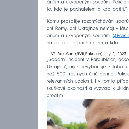
činům a ukvapeným soudům. Policie ř
to, kdo je pachatelem a kdo obětí,“ uj
Komu prospěje rozdmýchávání sporů 
ani Romy, ani Ukrajince nemají v lá
činům a ukvapeným soudům.
@Polic
na to, kdo je pachatelem a kdo…
— Vít Rakušan (@Vit_Rakusan)
July 2, 2023
„Sobotní incident v Pardubicích, ačko
Ukrajinců, nijak nevybočuje z toho, 
než 500 trestných činů denně. Policie
relevantních událostí. I v tomto příp
skutkové okolnosti a vyzvala k uklidně
předtím.