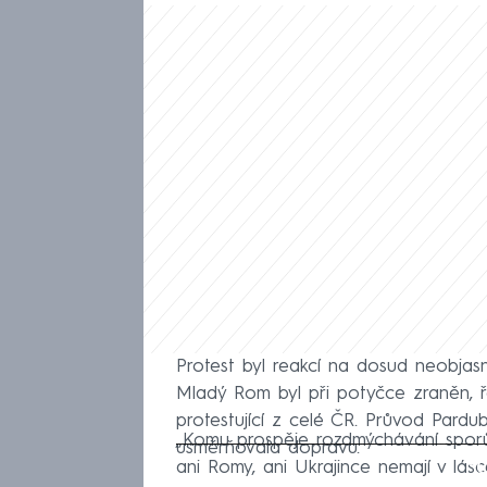
Protest byl reakcí na dosud neobjasně
Mladý Rom byl při potyčce zraněn, řek
protestující z celé ČR. Průvod Pardu
„Komu prospěje rozdmýchávání sporů
usměrňovala dopravu.
Fa
ani Romy, ani Ukrajince nemají v lá