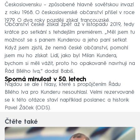
Československu – způsobené hlavně sovětskou invazí
z roku 1968. O československé občanství přišel v roce
1979. O dva roky později získal francouzské.
Občanství české získal zpět až v listopadu 2019, tedy
krátce po setkání s tehdejším premiérem. „Měl jsem tu
možnost se s panem Kunderou a jeho paní setkat.
Když jsem zjistil, že nemá české občanství, pomohl
jsem mu ho získat. Lidí, jako byl Milan Kundera,
bychom si měli vážit, proto ho opakovaně navrhuji na
Řád Bílého lva,“ dodal Babiš.
Sporná minulost v 50. letech
Najdou se ale i hlasy, které s propůjčením Řádu
Bílého lva pro Kunderu nesouhlasí. Velmi rezervovaně
se k této otázce staví například poslanec a historik
Pavel Žáček (ODS).
Čtěte také