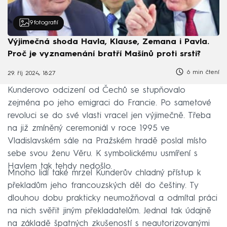
9
fotografií
Výjimečná shoda Havla, Klause, Zemana i Pavla.
Proč je vyznamenání bratří Mašínů proti srsti?
6 min čtení
29. říj 2024, 18:27
Kunderovo odcizení od Čechů se stupňovalo
zejména po jeho emigraci do Francie. Po sametové
revoluci se do své vlasti vracel jen výjimečně. Třeba
na již zmíněný ceremoniál v roce 1995 ve
Vladislavském sále na Pražském hradě poslal místo
sebe svou ženu Věru. K symbolickému usmíření s
Havlem tak tehdy nedošlo.
Mnoho lidí také mrzel Kunderův chladný přístup k
překladům jeho francouzských děl do češtiny. Ty
dlouhou dobu prakticky neumožňoval a odmítal práci
na nich svěřit jiným překladatelům. Jednal tak údajně
na základě špatných zkušeností s neautorizovanými