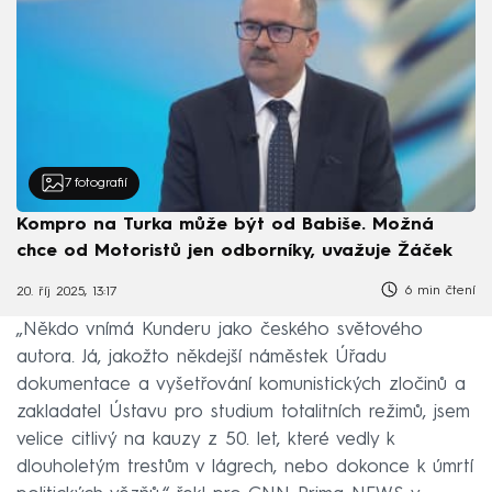
7
fotografií
Kompro na Turka může být od Babiše. Možná
chce od Motoristů jen odborníky, uvažuje Žáček
6 min čtení
20. říj 2025, 13:17
„Někdo vnímá Kunderu jako českého světového
autora. Já, jakožto někdejší náměstek Úřadu
dokumentace a vyšetřování komunistických zločinů a
zakladatel Ústavu pro studium totalitních režimů, jsem
velice citlivý na kauzy z 50. let, které vedly k
dlouholetým trestům v lágrech, nebo dokonce k úmrtí