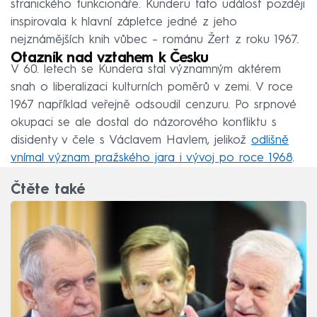
stranického funkcionáře. Kunderu tato událost později
inspirovala k hlavní zápletce jedné z jeho
nejznámějších knih vůbec – románu Žert z roku 1967.
Otazník nad vztahem k Česku
V 60. letech se Kundera stal významným aktérem
snah o liberalizaci kulturních poměrů v zemi. V roce
1967 například veřejně odsoudil cenzuru. Po srpnové
okupaci se ale dostal do názorového konfliktu s
disidenty v čele s Václavem Havlem, jelikož
odlišně
vnímal význam pražského jara i vývoj po roce 1968
.
Čtěte také