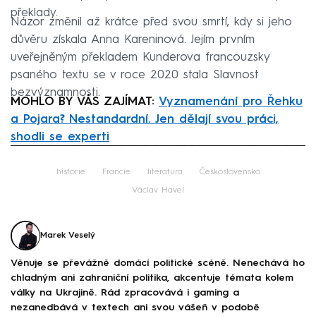
překlady.
Názor změnil až krátce před svou smrtí, kdy si jeho
důvěru získala Anna Kareninová. Jejím prvním
uveřejněným překladem Kunderova francouzsky
psaného textu se v roce 2020 stala Slavnost
bezvýznamnosti.
MOHLO BY VÁS ZAJÍMAT:
Vyznamenání pro Řehku
a Pojara? Nestandardní. Jen dělají svou práci,
shodli se experti
Failed to fetch
historie
Francie
literatura
Československo
Václav Havel
Marek Veselý
Věnuje se převážně domácí politické scéně. Nenechává ho
chladným ani zahraniční politika, akcentuje témata kolem
války na Ukrajině. Rád zpracovává i gaming a
nezanedbává v textech ani svou vášeň v podobě