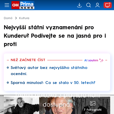
Domů
Kultura
Nejvyšší státní vyznamenání pro
Kunderu? Podívejte se na jasná pro i
proti
NEŽ ZAČNETE ČÍST
Světový autor bez nejvyššího státního
ocenění.
Sporná minulost: Co se stalo v 50. letech?
Žádná položka z playlistu není
dostupná.
7 fotografií