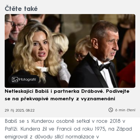
Čtěte také
9
fotografií
Netleskající Babiš i partnerka Drábové. Podívejte
se na překvapivé momenty z vyznamenání
6 min čtení
29. říj 2025, 08:22
Babiš se s Kunderou osobně setkal v roce 2018 v
Paříži. Kundera žil ve Francii od roku 1975, na Západ
emigroval z důvodu sílící normalizace v