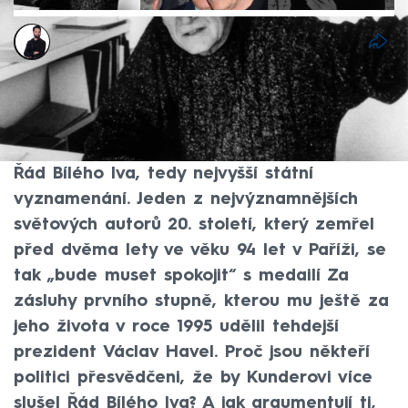
Marek Veselý
29. říj 2025, 14:02
Ani letos prezident Petr Pavel nevyhověl
přání některých poslanců a u příležitosti
oslav 28. října nepropůjčil Milanu Kunderovi
Řád Bílého lva, tedy nejvyšší státní
vyznamenání. Jeden z nejvýznamnějších
světových autorů 20. století, který zemřel
před dvěma lety ve věku 94 let v Paříži, se
tak „bude muset spokojit“ s medailí Za
zásluhy prvního stupně, kterou mu ještě za
jeho života v roce 1995 udělil tehdejší
prezident Václav Havel. Proč jsou někteří
politici přesvědčeni, že by Kunderovi více
slušel Řád Bílého lva? A jak argumentují ti,