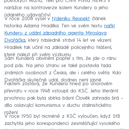
politických vězňů,“ řekl pro CNN Prima NEWS v
narážce na kontroverze kolem Kundery a jeho
údajného udavačství.
V roce 2008 vyšel v
týdeníku Respekt
článek
historika Adama Hradilka. Ten ve svém textu
nařkl
Kunderu z udání západního agenta Miroslava
Dvořáčka
, který následně strávil 14 let ve vězení.
Hradilek tak učinil na základě policejního hlášení,
které nalezl při svém výzkumu.
Sám Kundera obvinění popřel s tím, že jde o ránu
pod pás. Na jeho stranu se také postavila řada
známých osobností z Česka, ale i celého světa. Kdo
Dvořáčka skutečně udal, dodnes není jasné.
Faktem zůstává, že Kundera hned po únorovém
převratu v roce 1948 vstoupil do KSČ. Jeho literární
prvotinou pak byla sbírka básní Člověk zahrada širá –
dílo oslavující komunismus v duchu stalinistického
ražení.
V roce 1950 byl nicméně z KSČ vyloučen, když StB
zachytila jeho korespondenci zesměšňující vysokého