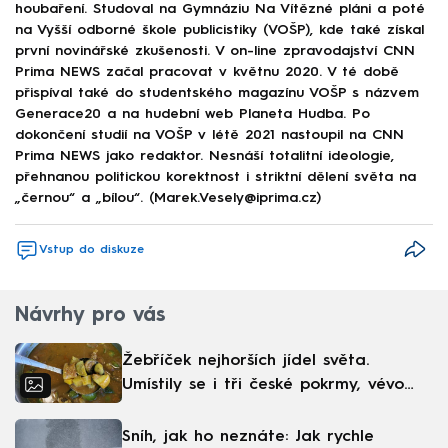
houbaření. Studoval na Gymnáziu Na Vítězné pláni a poté
na Vyšší odborné škole publicistiky (VOŠP), kde také získal
první novinářské zkušenosti. V on-line zpravodajství CNN
Prima NEWS začal pracovat v květnu 2020. V té době
přispíval také do studentského magazínu VOŠP s názvem
Generace20 a na hudební web Planeta Hudba. Po
dokončení studií na VOŠP v létě 2021 nastoupil na CNN
Prima NEWS jako redaktor. Nesnáší totalitní ideologie,
přehnanou politickou korektnost i striktní dělení světa na
„černou“ a „bílou“. (Marek.Vesely@iprima.cz)
Vstup do diskuze
Návrhy pro vás
Žebříček nejhorších jídel světa.
Umístily se i tři české pokrmy, vévodí
skandinávská kuchyně
Sníh, jak ho neznáte: Jak rychle