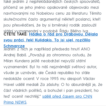
také jedním z nejpřekládanějších českých spisovatelů,
přičemž se jeho jméno opakovaně objevovalo mezi
navrhovanými na Nobelovu cenu za literaturu. Těmito
skutečnostmi často argumentují někteří poslanci, kteří
jsou přesvědčeni, že by si brněnský rodák zasloužil
státní vyznamenání v podobě Řádu Bílého lva.
ČTĚTE TAKÉ:
Hádka o řád pro Drábovou. Dělala
svou práci, řekl Kulidakis. To jsi ujel, rozčílilo
Schmarcze
Jedním z nich je například předseda hnutí ANO
Andrej Babiš. „Považuji za ohromnou ostudu, že
Milan Kundera ještě neobdržel nejvyšší státní
vyznamenání. Byl to náš nejznámější světový autor,
všude je uznáván, ale Česká republika ho stále
nedokáže ocenit. V roce 1995 mu alespoň Václav
Havel udělil medaili Za zásluhy. O to absurdnější je, že
část vládních politiků, a bohužel i pan prezident, ho
teď ocenit nechtějí,“
sdělil před časem pro CNN
Prima NEWS
.