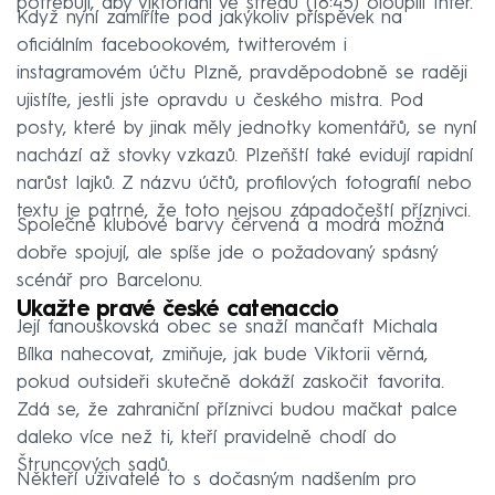
potřebují, aby viktoriáni ve středu (18:45) oloupili Inter.
Když nyní zamíříte pod jakýkoliv příspěvek na
oficiálním facebookovém, twitterovém i
instagramovém účtu Plzně, pravděpodobně se raději
ujistíte, jestli jste opravdu u českého mistra. Pod
posty, které by jinak měly jednotky komentářů, se nyní
nachází až stovky vzkazů. Plzeňští také evidují rapidní
narůst lajků. Z názvu účtů, profilových fotografií nebo
textu je patrné, že toto nejsou západočeští příznivci.
Společné klubové barvy červená a modrá možná
dobře spojují, ale spíše jde o požadovaný spásný
scénář pro Barcelonu.
Ukažte pravé české catenaccio
Její fanouškovská obec se snaží mančaft Michala
Bílka nahecovat, zmiňuje, jak bude Viktorii věrná,
pokud outsideři skutečně dokáží zaskočit favorita.
Zdá se, že zahraniční příznivci budou mačkat palce
daleko více než ti, kteří pravidelně chodí do
Štruncových sadů.
Někteří uživatelé to s dočasným nadšením pro