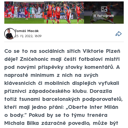
11 fotografií
Tomáš Macák
25. říj 2022, 18:09
Co se to na sociálních sítích Viktorie Plzeň
děje? Zničehonic mají čeští fotbaloví mistři
pod novými příspěvky stovky komentářů. A
naprosté minimum z nich na svých
klávesnicích či mobilních displejích vyťukali
příznivci západočeského klubu. Dorazila
totiž tsunami barcelonských podporovatelů,
kteří mají jedno přání: „Oberte Inter Milán
o body.“ Pokud by se to týmu trenéra
Michala Bílka zázračně povedlo, může být