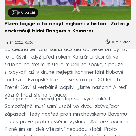
8
fotografií
Plzeň bojuje o to nebýt nejhorší v historii. Zatím ji
zachraňují bídní Rangers s Kamarou
6 min čtení
14. říj 2022, 06:36
Barcelona se totiž sama dostala do velké brindy. Byl
to průšvih, když před rokem Katalánci skončili ve
skupině na třetím místě a museli se spokojit pouze
s play-off až v druhé nejlepší kontinentální klubové
soutěži – Evropské lize. To se stalo po 20 letech.
Trenér Xavi si verbálně odplivl: „Jsme nas*aní.“ A teď
vážně hrozí stejná situace.
Blaugranas už nemají postup ve svých rukách.
Samozřejmě musí sami uspět ve dvou zbývajících
zápasech, tedy napřed proti mnichovskému Bayernu
a pak právě proti českému vyslanci. Ale bez pomoci
Plzně jim ani dvě vítězství nebudou stačit. Proto