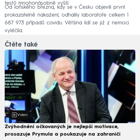
testů mnohonásobně vyšší.
Od loňského března, kdy se v Česku objevili první
prokazatelně nakažení, odhalily laboratoře celkem 1
687 973 případů covidu. Většina lidí se již z nemoci
vyléčila.
Čtěte také
Video
Zvýhodnění očkovaných je nejlepší motivace,
prosazuje Prymula a poukazuje na zahraničí