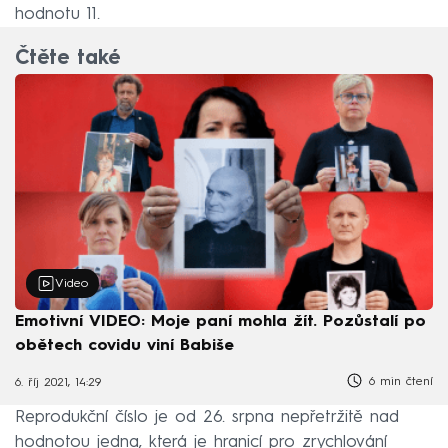
hodnotu 11.
Čtěte také
Video
Emotivní VIDEO: Moje paní mohla žít. Pozůstalí po
obětech covidu viní Babiše
6 min čtení
6. říj 2021, 14:29
Reprodukční číslo je od 26. srpna nepřetržitě nad
hodnotou jedna, která je hranicí pro zrychlování