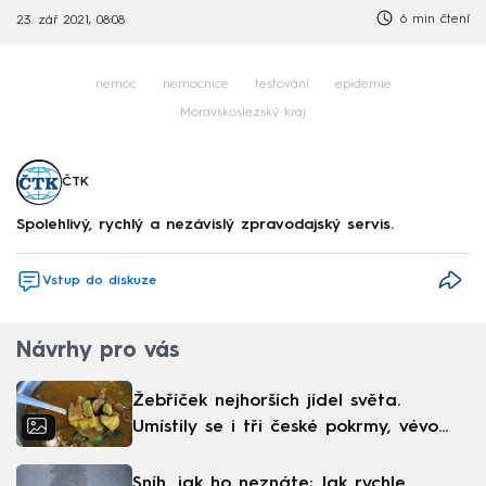
6 min čtení
23. zář 2021, 08:08
nemoc
nemocnice
testování
epidemie
Moravskoslezský kraj
ČTK
Spolehlivý, rychlý a nezávislý zpravodajský servis.
Vstup do diskuze
Návrhy pro vás
Žebříček nejhorších jídel světa.
Umístily se i tři české pokrmy, vévodí
skandinávská kuchyně
Sníh, jak ho neznáte: Jak rychle