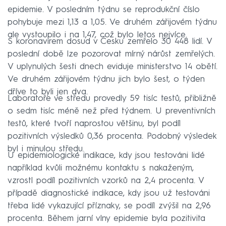
epidemie. V posledním týdnu se reprodukční číslo
pohybuje mezi 1,13 a 1,05. Ve druhém zářijovém týdnu
ale vystoupilo i na 1,47, což bylo letos nejvíce.
S koronavirem dosud v Česku zemřelo 30 448 lidí. V
poslední době lze pozorovat mírný nárůst zemřelých.
V uplynulých šesti dnech eviduje ministerstvo 14 obětí.
Ve druhém zářijovém týdnu jich bylo šest, o týden
dříve to byli jen dva.
Laboratoře ve středu provedly 59 tisíc testů, přibližně
o sedm tisíc méně než před týdnem. U preventivních
testů, které tvoří naprostou většinu, byl podíl
pozitivních výsledků 0,36 procenta. Podobný výsledek
byl i minulou středu.
U epidemiologické indikace, kdy jsou testováni lidé
například kvůli možnému kontaktu s nakaženým,
vzrostl podíl pozitivních vzorků na 2,4 procenta. V
případě diagnostické indikace, kdy jsou už testováni
třeba lidé vykazující příznaky, se podíl zvýšil na 2,96
procenta. Během jarní vlny epidemie byla pozitivita