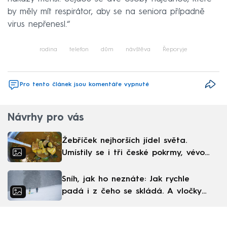
by měly mít respirátor, aby se na seniora případně
virus nepřenesl.“
rodina
telefon
dům
návštěva
Řeporyje
Pro tento článek jsou komentáře vypnuté
Návrhy pro vás
Žebříček nejhorších jídel světa.
Umístily se i tři české pokrmy, vévodí
skandinávská kuchyně
Sníh, jak ho neznáte: Jak rychle
padá i z čeho se skládá. A vločky
nejsou bílé