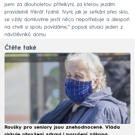
jsem za dlouholetou přítelkyní, za kterou jezdím
pravidelně třikrát týdně. Nyní, jak je setkání přes sklo,
se vždy domluvíme jestli něco nepotřebuje a alespoň
na chvíli si spolu povídáme,“ popsal situaci jeden z
návštěvníků domu.
Čtěte také
Roušky pro seniory jsou znehodnocené. Vláda
riskuje ohrožení zdraví i porušení zákona