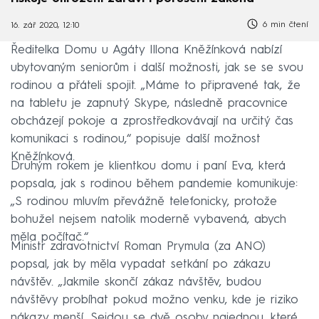
6 min čtení
16. zář 2020, 12:10
Ředitelka Domu u Agáty Illona Kněžínková nabízí
ubytovaným seniorům i další možnosti, jak se se svou
rodinou a přáteli spojit. „Máme to připravené tak, že
na tabletu je zapnutý Skype, následně pracovnice
obcházejí pokoje a zprostředkovávají na určitý čas
komunikaci s rodinou,“ popisuje další možnost
Kněžínková.
Druhým rokem je klientkou domu i paní Eva, která
popsala, jak s rodinou během pandemie komunikuje:
„S rodinou mluvím převážně telefonicky, protože
bohužel nejsem natolik moderně vybavená, abych
měla počítač.“
Ministr zdravotnictví Roman Prymula (za ANO)
popsal, jak by měla vypadat setkání po zákazu
návštěv. „Jakmile skončí zákaz návštěv, budou
návštěvy probíhat pokud možno venku, kde je riziko
nákazy menší. Sejdou se dvě osoby najednou, které