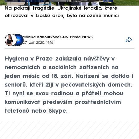
Na pokraji tragédie: Ukrajinské letadlo, které
P
ohrožoval v Lipsku dron, bylo naložené municí
e
Monika Kabourková
,
CNN Prima NEWS
27. zář 2020, 19:16
Hygiena v Praze zakázala návštěvy v
nemocnicích a sociálních zařízeních na
jeden měsíc od 18. září. Nařízení se dotklo i
seniorů, kteří žijí v pečovatelských domech.
Ti nyní se svou rodinou a přáteli mohou
komunikovat především prostřednictvím
telefonů nebo Skype.