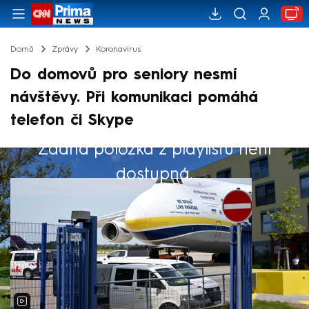
Domů
Zprávy
Koronavirus
Do domovů pro seniory nesmí
návštěvy. Při komunikaci pomáhá
telefon či Skype
Žádná položka z playlistu není
Výběr redakce
dostupná.