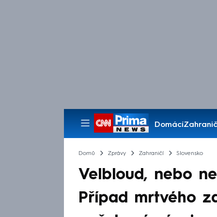
Domácí
Zahranič
Pořady
Domů
Zprávy
Zahraničí
Slovensko
Velbloud, nebo n
Případ mrtvého z