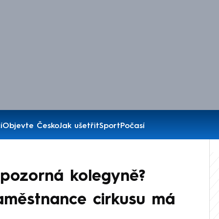
í
Objevte Česko
Jak ušetřit
Sport
Počasí
epozorná kolegyně?
aměstnance cirkusu má