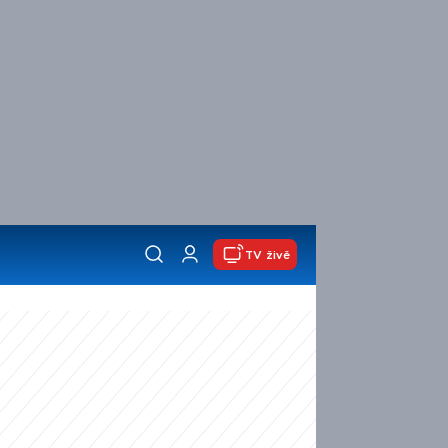
TV živě