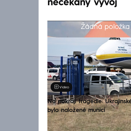
nečekaný vývoj
Žádná položka z
Výběr redakce
Video
Na pokraji tragédie: Ukrajinsk
bylo naložené municí