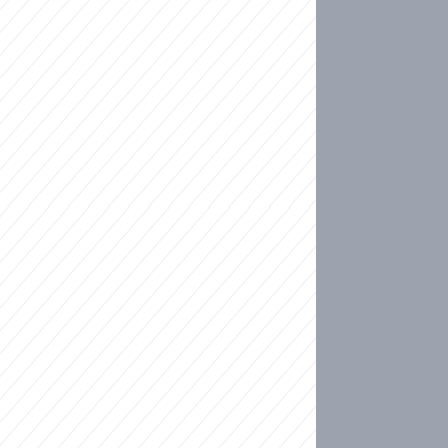
ideo
kat migranty do Česka? Sami by odešli, tvrdí exp
ické sebevraždě