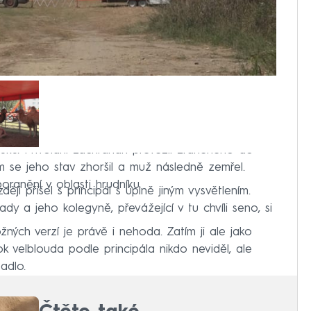
ku. Přivolaní záchranáři převezli zraněného do
 se jeho stav zhoršil a muž následně zemřel.
ranění v oblasti hrudníku.
ěji přišel s principál s úplně jiným vysvětlením.
y a jeho kolegyně, převážející v tu chvíli seno, si
žných verzí je právě i nehoda. Zatím ji ale jako
tok velblouda podle principála nikdo neviděl, ale
adlo.