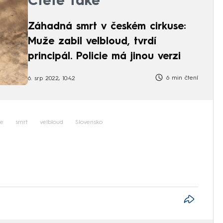
Čtěte také
Záhadná smrt v českém cirkuse:
Muže zabil velbloud, tvrdí
principál. Policie má jinou verzi
6 min čtení
6. srp 2022, 10:42
ie
smrt
velbloud
Slovensko