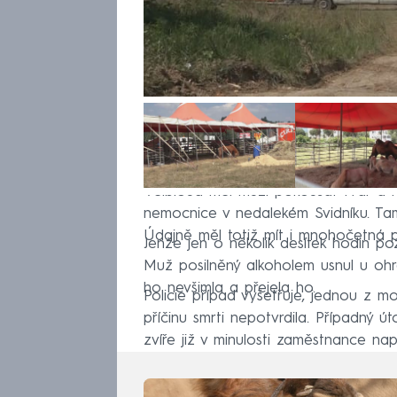
Velbloud měl muži pokousat tvář a ru
nemocnice v nedalekém Svidníku. Tam
Údajně měl totiž mít i mnohočetná po
Jenže jen o několik desítek hodin pozd
Muž posilněný alkoholem usnul u ohrad
ho nevšimla a přejela ho.
Policie případ vyšetřuje, jednou z mo
příčinu smrti nepotvrdila. Případný ú
zvíře již v minulosti zaměstnance nap