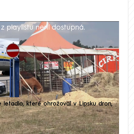
 playlistu není dostupná.
V
é letadlo, které ohrožoval v Lipsku dron,
Přilá
polit