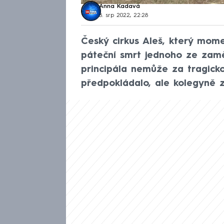
Anna Kadavá
8. srp 2022, 22:28
Český cirkus Aleš, který mome
páteční smrt jednoho ze zamě
principála nemůže za tragicko
předpokládalo, ale kolegyně z