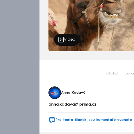
Video
alkohol
polic
Anna Kadavá
anna.kadava@iprima.cz
Pro tento článek jsou komentáře vypnuté