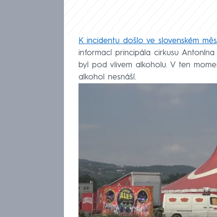
K incidentu došlo ve slovenském měs
informací principála cirkusu Antoní
byl pod vlivem alkoholu. V ten momen
alkohol nesnáší.