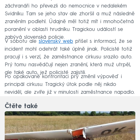
záchranáři ho převezli do nemocnice v nedalekém
Svidníku. Tam se jeho stav ale zhoršil a muž následně
zraněním podlehl. Údajně měl totiž mít i mnohočetná
poranění v oblasti hrudníku. Tragickou událostí se
zabývá slovenská policie.
V sobotu ale
slovenský web
přišel s informací, že se
incident mohl odehrát také úplně jinak. Policisté totiž
pracují i s verzí, že zaměstnance cirkusu srazilo auto.
Prý tomu nasvědčují nejen zranění, která muž utrpěl,
ale také auto, jež policisté zajistili.
Po opakované konfrontaci prý změnil výpověď i
principál cirkusu. Tragický útok podle něj nikdo
neviděl, ale zvíře již v minulosti zaměstnance napadlo.
Čtěte také