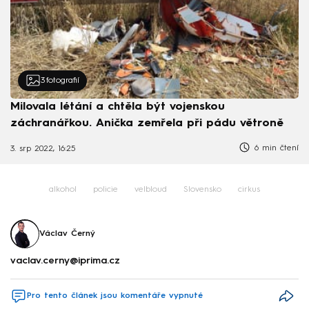
3
fotografií
Milovala létání a chtěla být vojenskou
záchranářkou. Anička zemřela při pádu větroně
6 min čtení
3. srp 2022, 16:25
alkohol
policie
velbloud
Slovensko
cirkus
Václav Černý
vaclav.cerny@iprima.cz
Pro tento článek jsou komentáře vypnuté