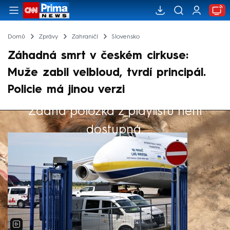
Domů
Zprávy
Zahraničí
Slovensko
Záhadná smrt v českém cirkuse:
Muže zabil velbloud, tvrdí principál.
Policie má jinou verzi
Žádná položka z playlistu není
Výběr redakce
dostupná.