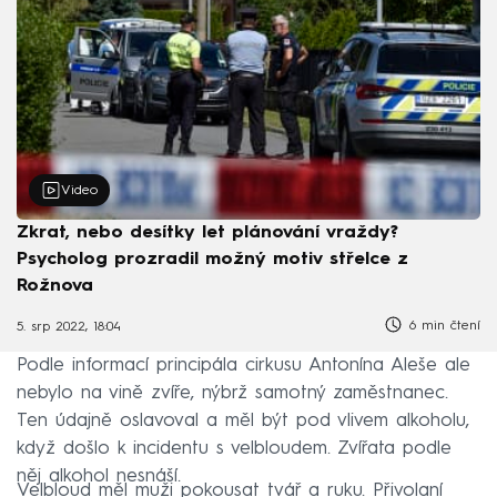
Video
Zkrat, nebo desítky let plánování vraždy?
Psycholog prozradil možný motiv střelce z
Rožnova
6 min čtení
5. srp 2022, 18:04
Podle informací principála cirkusu Antonína Aleše ale
nebylo na vině zvíře, nýbrž samotný zaměstnanec.
Ten údajně oslavoval a měl být pod vlivem alkoholu,
když došlo k incidentu s velbloudem. Zvířata podle
něj alkohol nesnáší.
Velbloud měl muži pokousat tvář a ruku. Přivolaní