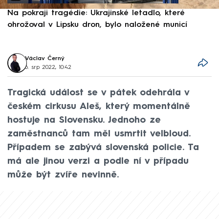
Na pokraji tragédie: Ukrajinské letadlo, které
P
ohrožoval v Lipsku dron, bylo naložené municí
e
Václav Černý
6. srp 2022, 10:42
Tragická událost se v pátek odehrála v
českém cirkusu Aleš, který momentálně
hostuje na Slovensku. Jednoho ze
zaměstnanců tam měl usmrtit velbloud.
Případem se zabývá slovenská policie. Ta
má ale jinou verzi a podle ní v případu
může být zvíře nevinně.