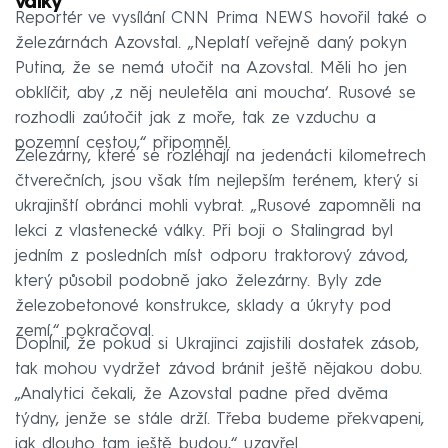
války
Reportér ve vysílání CNN Prima NEWS hovořil také o
železárnách Azovstal. „Neplatí veřejně daný pokyn
Putina, že se nemá utočit na Azovstal. Měli ho jen
obklíčit, aby ‚z něj neuletěla ani moucha‘. Rusové se
rozhodli zaútočit jak z moře, tak ze vzduchu a
pozemní cestou,“ připomněl.
Železárny, které se rozléhají na jedenácti kilometrech
čtverečních, jsou však tím nejlepším terénem, který si
ukrajinští obránci mohli vybrat. „Rusové zapomněli na
lekci z vlastenecké války. Při boji o Stalingrad byl
jedním z posledních míst odporu traktorový závod,
který působil podobně jako železárny. Byly zde
železobetonové konstrukce, sklady a úkryty pod
zemí,“ pokračoval.
Doplnil, že pokud si Ukrajinci zajistili dostatek zásob,
tak mohou vydržet závod bránit ještě nějakou dobu.
„Analytici čekali, že Azovstal padne před dvěma
týdny, jenže se stále drží. Třeba budeme překvapeni,
jak dlouho tam ještě budou,“ uzavřel.