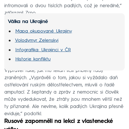
infromovali o dvou tisících padlých, což je nereálné,“
zdůraznil Zrno.
Válka na Ukrajině
Mapa okupované Ukrajiny
Volodymyr Zelenskyj
Infografika: Ukrajinci v ČR
Historie konfliktu
Vyprávěl také, jak mu lékaři líčili příběhy řady
zraněných. „Vyprávěli o tom, jakou si vyžádalo daň
ostřelování ruským dělostřelectvem, mluvili o řadě
amputací. Z šeptandy a zpráv z nemocnic si člověk
může vydedukovat, že ztráty jsou mnohem větší než
ty přiznané. Ale nevíme, kolik padlých Ukrajina přesně
eviduje,“ podotkl.
Rusové zapomněli na lekci z vlastenecké