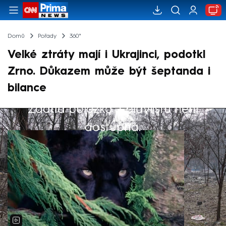
Domů
Pořady
360°
Velké ztráty mají i Ukrajinci, podotkl
Zrno. Důkazem může být šeptanda i
bilance
Žádná položka z playlistu není
Výběr redakce
dostupná.