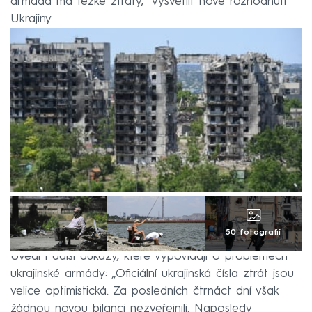
armáda má těžké ztráty,“ vysvětlit nové rozhodnutí
Ukrajiny.
50 fotografií
Uvedl i další důkazy, které vypovídají o problémech
ukrajinské armády: „Oficiální ukrajinská čísla ztrát jsou
velice optimistická. Za posledních čtrnáct dní však
žádnou novou bilanci nezveřejnili. Naposledy