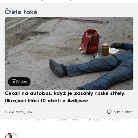
Čtěte také
Video
Čekali na autobus, když je zasáhly ruské střely.
Ukrajinci hlásí 10 obětí v Avdijivce
6 min čtení
3. kvě 2022, 19:41
válka
zranění
Vladimir Putin
armáda
vojáci