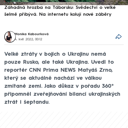
Záhadná hrozba na Táborsku: Svědectví o velké
S
šelmě přibývá. Na internetu kolují nové záběry
d
Monika Kabourková
4. kvě 2022, 00:12
Velké ztráty v bojích o Ukrajinu nemá
pouze Rusko, ale také Ukrajina. Uvedl to
reportér CNN Prima NEWS Matyáš Zrno,
který se aktuálně nachází ve válkou
zmítané zemi. Jako důkaz v pořadu 360°
připomněl zveřejňování bilancí ukrajinských
ztrát i šeptandu.