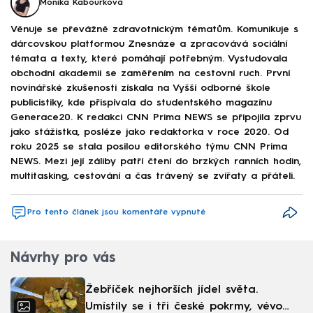
Monika Kabourková
Věnuje se převážně zdravotnickým tématům. Komunikuje s
dárcovskou platformou Znesnáze a zpracovává sociální
témata a texty, které pomáhají potřebným. Vystudovala
obchodní akademii se zaměřením na cestovní ruch. První
novinářské zkušenosti získala na Vyšší odborné škole
publicistiky, kde přispívala do studentského magazínu
Generace20. K redakci CNN Prima NEWS se připojila zprvu
jako stážistka, posléze jako redaktorka v roce 2020. Od
roku 2025 se stala posilou editorského týmu CNN Prima
NEWS. Mezi její záliby patří čtení do brzkých ranních hodin,
multitasking, cestování a čas trávený se zvířaty a přáteli.
Pro tento článek jsou komentáře vypnuté
Návrhy pro vás
Žebříček nejhorších jídel světa.
Umístily se i tři české pokrmy, vévodí