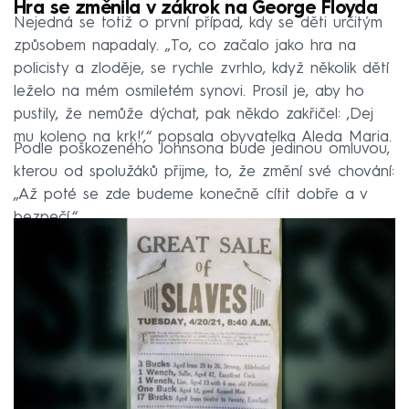
Hra se změnila v zákrok na George Floyda
Nejedná se totiž o první případ, kdy se děti určitým
způsobem napadaly. „To, co začalo jako hra na
policisty a zloděje, se rychle zvrhlo, když několik dětí
leželo na mém osmiletém synovi. Prosil je, aby ho
pustily, že nemůže dýchat, pak někdo zakřičel: ‚Dej
mu koleno na krk!‘,“ popsala obyvatelka Aleda Maria.
Podle poškozeného Johnsona bude jedinou omluvou,
kterou od spolužáků přijme, to, že změní své chování:
„Až poté se zde budeme konečně cítit dobře a v
bezpečí.“