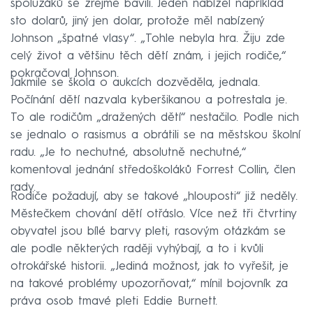
spolužáků se zřejmě bavili. Jeden nabízel například
sto dolarů, jiný jen dolar, protože měl nabízený
Johnson „špatné vlasy“. „Tohle nebyla hra. Žiju zde
celý život a většinu těch dětí znám, i jejich rodiče,“
pokračoval Johnson.
Jakmile se škola o aukcích dozvěděla, jednala.
Počínání dětí nazvala kyberšikanou a potrestala je.
To ale rodičům „dražených dětí“ nestačilo. Podle nich
se jednalo o rasismus a obrátili se na městskou školní
radu. „Je to nechutné, absolutně nechutné,“
komentoval jednání středoškoláků Forrest Collin, člen
rady.
Rodiče požadují, aby se takové „hlouposti“ již neděly.
Městečkem chování dětí otřáslo. Více než tři čtvrtiny
obyvatel jsou bílé barvy pleti, rasovým otázkám se
ale podle některých raději vyhýbají, a to i kvůli
otrokářské historii. „Jediná možnost, jak to vyřešit, je
na takové problémy upozorňovat,“ mínil bojovník za
práva osob tmavé pleti Eddie Burnett.