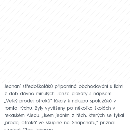
Jednání středoškoláků připomíná obchodování s lidmi
z dob dávno minulých. Jenže plakáty s nápisem
„Velký prodej otroků“ lákaly k nákupu spolužáků v
tomto týdnu. Byly vyvěšeny po několika školách v
texaském Aledu. „Jsem jedním z těch, kterých se týkal
,prodej otroků‘ ve skupině na Snapchatu,“ přiznal