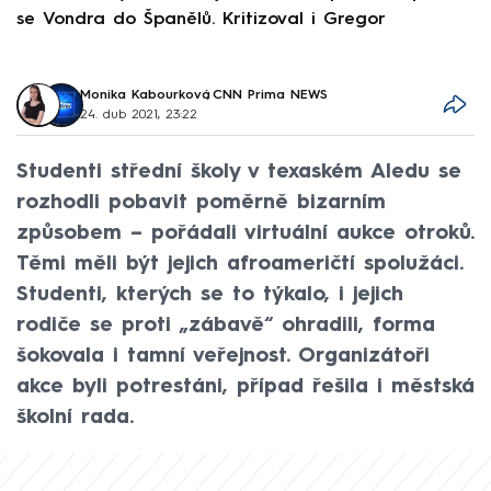
se Vondra do Španělů. Kritizoval i Gregor
F
Monika Kabourková
,
CNN Prima NEWS
24. dub 2021, 23:22
Studenti střední školy v texaském Aledu se
rozhodli pobavit poměrně bizarním
způsobem – pořádali virtuální aukce otroků.
Těmi měli být jejich afroameričtí spolužáci.
Studenti, kterých se to týkalo, i jejich
rodiče se proti „zábavě“ ohradili, forma
šokovala i tamní veřejnost. Organizátoři
akce byli potrestáni, případ řešila i městská
školní rada.