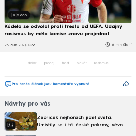
Video
Kúdela se odvolal proti trestu od UEFA. Údajný
rasismus by měla komise znovu projednat
6 min čtení
23. dub 2021, 13:36
dolar
prodej
trest
plakát
rasismus
Pro tento článek jsou komentáře vypnuté
Návrhy pro vás
Žebříček nejhorších jídel světa.
Umístily se i tři české pokrmy, vévodí
skandinávská kuchyně