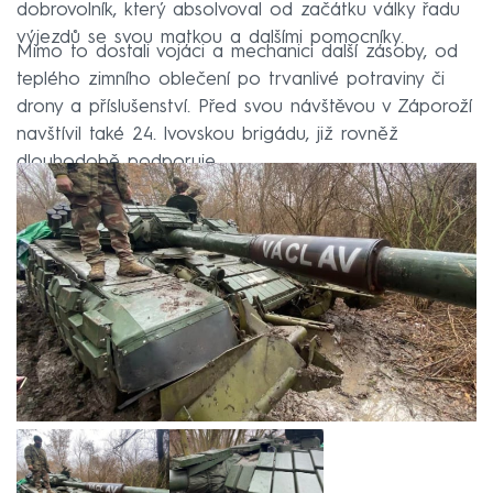
dobrovolník, který absolvoval od začátku války řadu
výjezdů se svou matkou a dalšími pomocníky.
Mimo to dostali vojáci a mechanici další zásoby, od
teplého zimního oblečení po trvanlivé potraviny či
drony a příslušenství. Před svou návštěvou v Záporoží
navštívil také 24. lvovskou brigádu, již rovněž
dlouhodobě podporuje.