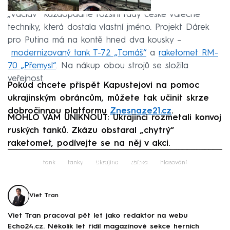
„Václav“ každopádně rozšířil řady české válečné
techniky, která dostala vlastní jméno. Projekt Dárek
pro Putina má na kontě hned dva kousky –
modernizovaný tank T-72 „Tomáš“
a
raketomet RM-
70 „Přemysl“
. Na nákup obou strojů se složila
veřejnost.
Pokud chcete přispět Kapustejovi na pomoc
ukrajinským obráncům, můžete tak učinit skrze
dobročinnou platformu
Znesnaze21.cz
.
MOHLO VÁM UNIKNOUT: Ukrajinci rozmetali konvoj
ruských tanků. Zkázu obstaral „chytrý“
raketomet, podívejte se na něj v akci.
Failed to fetch
tank
tanky
Ukrajina
sbírka
hlasování
Viet Tran
Viet Tran pracoval pět let jako redaktor na webu
Echo24.cz. Několik let řídil magazínové sekce herních