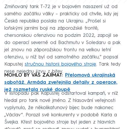
Zmiňovaný tank T-72 je v bojovém nasazení už od
samého začátku války – prakticky od chvíle, kdy jej
Česká republika poslala na Ukrajinu. „Prošel si
loňskými jarními boji na záporožské frontě,
chersonskou ofenzivou na podzim 2022, zapojil se
do operací severně od Bachmutu v Soledaru a pak
jel znovu na záporožskou frontu na velkou letní
ofenzivu, u níž byl od samotného začátku,“ popsal
Kapustej
stručnou historii bojového stroje
. Tank tedy
nese nejednu jizvu z bitev.
MOHLO BY VÁS ZAJÍMAT:
Přelomová ukrajinská
sabotáž. Armáda zveřejnila detaily z operace,
jež rozmetala ruské doupě
V listopadu pak Kapustej odstartoval kampaň, v níž
hledal pro tank nové jméno. Z hlasování veřejnosti
vyplynulo, že několikatunový bijec bude nakonec
„Václav“. Porazil své konkurenty v podobě Karla a
Švejka. Křest bojového stroje byl jeden z hlavních