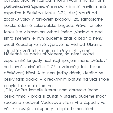
důvodů, proč se rozhodl znovu vydat s humanitární
dodávkou na východ.
„Během návštěvy na záporožské frontě zavítala naše
Failed to fetch
expedice k českému tanku T-72, který slouží od
začátku války v tankovém praporu 128. samostatné
horské úderné zakarpatské brigádě. Právě tomuto
tanku jste v hlasování vybrali jméno ‚Václav‘ a pod
tímto jménem jej nyní budeme znát a psát o něm,“
uvedl Kapustej ke své výpravě na východ Ukrajiny,
kde stále zuří tuhé boje o každý metr země.
Následně se pochlubil videem, na němž vojáci
záporožské brigády nastřikují sprejem jméno „Václav“
na hlaveň zmíněného T-72 a zakončují tak dlouho
očekávaný křest. A to není jediný dárek, kterého se
český tank dočkal – k reaktivním plátům na věži stroje
přibyla také malá kamera.
„Díky GoPro kameře, kterou nám darovala jedna
česká firma – přála si zůstat v utajení, budeme moct
společně sledovat Václavova vítězství a úspěchy ve
válce s ruskými okupanty,“ doplnil humanitární