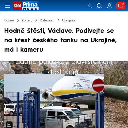
Domů
Zprávy
Zahraničí
Ukrajina
Hodně štěstí, Václave. Podívejte se
na křest českého tanku na Ukrajině,
má i kameru
Žádná položka z playlistu není
Výběr redakce
dostupná.