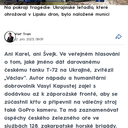
Na pokraji tragédie: Ukrajinské letadlo, které
P
ohrožoval v Lipsku dron, bylo naložené municí
e
Viet Tran
12. pro 2023, 08:09
Ani Karel, ani Švejk. Ve veřejném hlasování
o tom, jaké jméno dát darovanému
českému tanku T-72 na Ukrajině, zvítězil
„Václav“. Autor nápadu a humanitární
dobrovolník Vasyl Kapustej zajel s
dodávkou až k záporožské frontě, aby se
zúčastnil křtu a připevnil na válečný stroj
také GoPro kameru. Ta má zaznamenávat
úspěchy českého železného oře ve
službách 128. zakarpatské horské brigády.