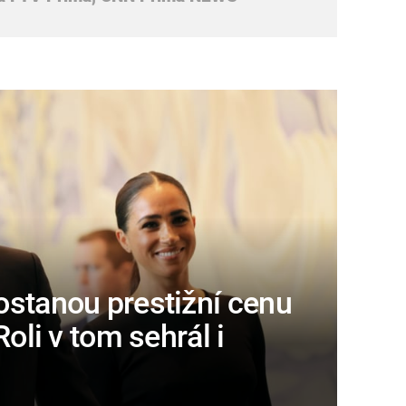
stanou prestižní cenu
oli v tom sehrál i