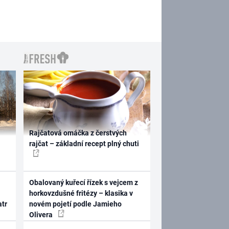
Rajčatová omáčka z čerstvých
rajčat – základní recept plný chuti
Obalovaný kuřecí řízek s vejcem z
horkovzdušné fritézy – klasika v
atr
novém pojetí podle Jamieho
Olivera