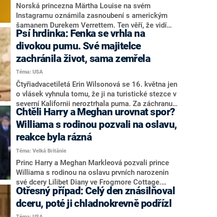
regulaci počtu těchto chráněných šelem.
Norská princezna Märtha Louise na svém
Instagramu oznámila zasnoubení s americkým
šamanem Durekem Verrettem. Ten věří, že vidí
Psí hrdinka: Fenka se vrhla na
budoucnost, a zároveň má velmi barvitou
minulost. Typickým královským ženichem proto
divokou pumu. Své majitelce
rozhodně není. Princezna a šaman tvoří pár od
zachránila život, sama zemřela
roku 2019. Společně sdílejí vášeň pro duchovní
Téma: USA
svět.
Čtyřiadvacetiletá Erin Wilsonová se 16. května jen
o vlásek vyhnula tomu, že ji na turistické stezce v
severní Kalifornii neroztrhala puma. Za záchranu
Chtěli Harry a Meghan urovnat spor?
života vděčí své fence Evě, která ji bránila a na
divokou šelmu zaútočila. Belgický ovčák utrpěl
Williama s rodinou pozvali na oslavu,
vážná zranění lebky. Její majitelka na svém
reakce byla rázná
Instagramu oznámila, že fenka následkům zranění
Téma: Velká Británie
podlehla.
Princ Harry a Meghan Markleová pozvali prince
Williama s rodinou na oslavu prvních narozenin
své dcery Lilibet Diany ve Frogmore Cottage.
Otřesný případ: Celý den znásilňoval
Rodina se ale nezúčastnila. Cambridgeovi dali
přednost královským povinnostem, kterých se
dceru, poté ji chladnokrevně podřízl
Harry s Meghan dobrovolně vzdali před dvěma
Téma: USA