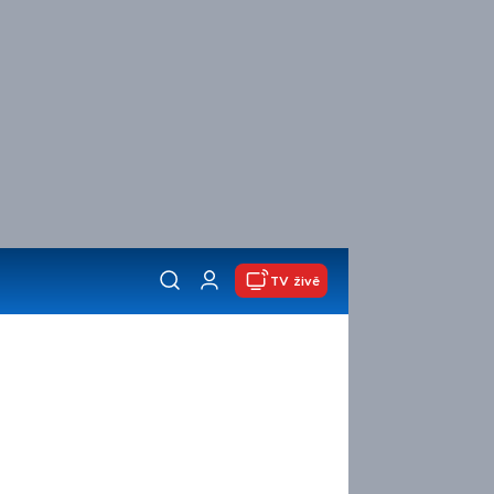
TV živě