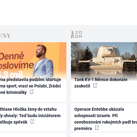
ma představila podzim: startuje
Tank KV-1 Němce dokonale
ma sport, vrací se Polabí, Zrádci
zaskočil
ové kriminálky
thiase Hložka ženy do vztahu
Operace Entebbe ukázala
dy uhnaly: Teď budu iniciátorem
schopnosti Izraele. Při
 slibuje zpěvák
osvobozování rukojmích padl br
premiéra