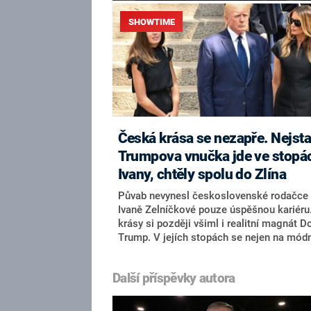
SHOWTIME
Česká krása se nezapře. Nejsta
Trumpova vnučka jde ve stopá
Ivany, chtěly spolu do Zlína
Půvab nevynesl československé rodačce
Ivaně Zelníčkové pouze úspěšnou kariéru.
krásy si později všiml i realitní magnát D
Trump. V jejích stopách se nejen na mód
molu vydává také nejstarší vnučka Ivany
Trumpové, jež zemřela v polovině červenc
Další příspěvky autora
patnáctileté Kai Madison se stává
nepřehlédnutelná žena, která rozhodně
nezapře své geny. Své babičce se nápadn