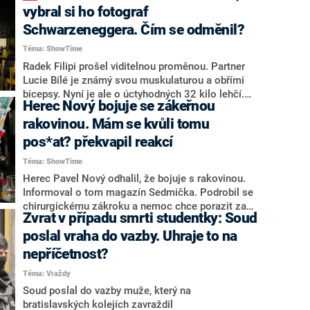
vybral si ho fotograf
port.
svolávají další akci.
Schwarzeneggera. Čím se odměnil?
Téma: ShowTime
Radek Filipi prošel viditelnou proměnou. Partner
Lucie Bílé je známý svou muskulaturou a obřími
bicepsy. Nyní je ale o úctyhodných 32 kilo lehčí.
Herec Nový bojuje se zákeřnou
Za novou vizáží stojí pět měsíců dřiny a přísné
diety. Kromě dokonalé postavy přišla i nabídka na
rakovinou. Mám se kvůli tomu
prestižní focení. Za objektiv se totiž postavil
pos*at? překvapil reakcí
fotograf legendárního Arnolda Schwarzeneggera.
Téma: ShowTime
Herec Pavel Nový odhalil, že bojuje s rakovinou.
Informoval o tom magazín Sedmička. Podrobil se
chirurgickému zákroku a nemoc chce porazit za
Zvrat v případu smrti studentky: Soud
každou cenu. Neztrácí přitom svůj pověstný
optimismus a snaží se dále věnovat práci.
poslal vraha do vazby. Uhraje to na
Aktuálně i proto kývl na roli v chystaném muzikálu
nepříčetnost?
Janka Ledeckého, kde bude zpívat i tančit.
Téma: Vraždy
Soud poslal do vazby muže, který na
bratislavských kolejích zavraždil