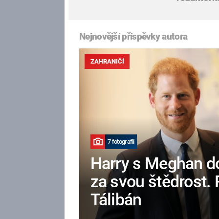
Nejnovější příspěvky autora
ZAHRANIČÍ
7 fotografií
Harry s Meghan do
za svou štědrost. R
Tálibán