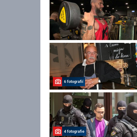
podobá jak zevnějškem, tak i zájmem o s
I proto Kai na nedávném pohřbu pronesla
krátkou řeč a neudržela slzy. Chtěla s
babičkou vyrazit do Česka.
6 fotografií
4 fotografie