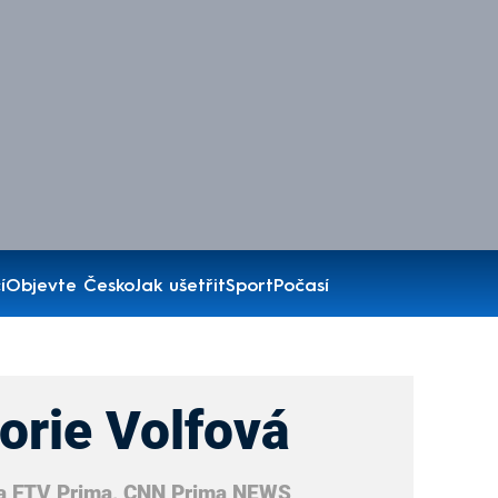
í
Objevte Česko
Jak ušetřit
Sport
Počasí
orie Volfová
a FTV Prima, CNN Prima NEWS