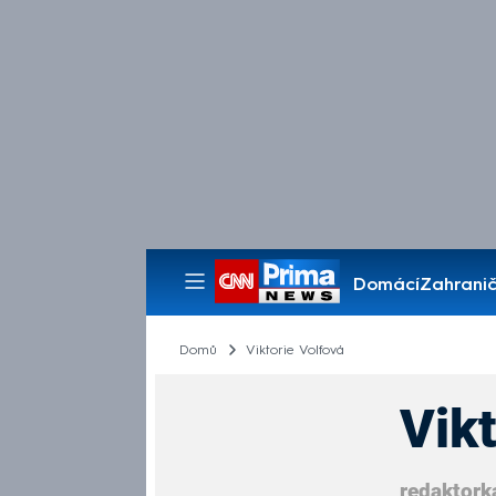
Domácí
Zahranič
Pořady
Domů
Viktorie Volfová
Vikt
redaktork