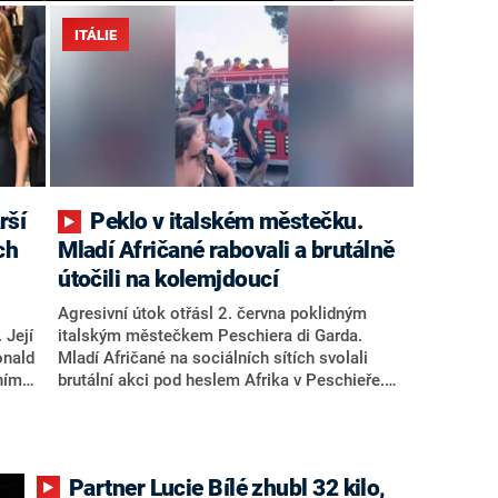
ITÁLIE
rší
Peklo v italském městečku.
ch
Mladí Afričané rabovali a brutálně
útočili na kolemjdoucí
Agresivní útok otřásl 2. června poklidným
 Její
italským městečkem Peschiera di Garda.
onald
Mladí Afričané na sociálních sítích svolali
ním
brutální akci pod heslem Afrika v Peschieře.
Akci naplánovali na den, kdy Italové slaví Den
e. Z
republiky. Násilí chtivé gangy ničily, co jim
přišlo do cesty. Napadaly i místní obyvatele a
turisty. Tamní vláda připravuje opatření, aby
Partner Lucie Bílé zhubl 32 kilo,
ě
podobným útokům zabránila. Útočníci už totiž