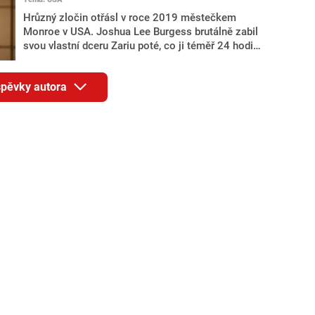
lety. Osmiletý George následoval tradici a poprvé
Hrůzný zločin otřásl v roce 2019 městečkem
oficiálně navštívil Wales, a to ve stejném věku
Monroe v USA. Joshua Lee Burgess brutálně zabil
jako jeho otec.
svou vlastní dceru Zariu poté, co ji téměř 24 hodin
znásilňoval. Následně se sám udal na policii a k
děsivému skutku se přiznal. Nyní ho americká
íspěvky autora
justice odsoudila k trestu smrti.