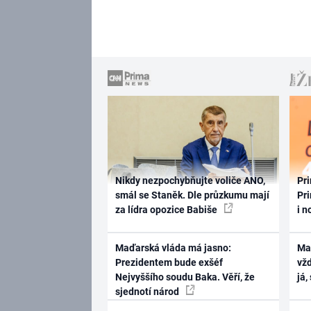
Nikdy nezpochybňujte voliče ANO,
Pri
smál se Staněk. Dle průzkumu mají
Pri
za lídra opozice Babiše
i n
Maďarská vláda má jasno:
Ma
Prezidentem bude exšéf
vž
Nejvyššího soudu Baka. Věří, že
já,
sjednotí národ