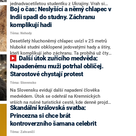
jednadvacetiletou studentku z Ukrajiny. Vrah si
Boj o čas: Neslyšící a němý chlapec v
nejdříve vytvořil falešné alibi, aby oklamal policii.
Později ho dohnalo svědomí a přiznal se, že Marii
Indii spadl do studny. Záchranu
uškrtil. Přesto jeho obhájce podal proti umístění
komplikují hadi
do vazby stížnost. Podle něj je možné, že vrah byl
Téma: Nehody
v době činu nepříčetný.
Desetiletý hluchoněmý chlapec uvízl v 25 metrů
hluboké studni obklopené jedovatými hady a štíry,
kteří komplikují jeho záchranu. Ta probíhá už čtyři
Další útok zuřícího medvěda:
dny. Nekryté studny se v indických vesnicích
vyskytují běžně a jsou častým důvodem
Napadenému muži potrhal obličej.
smrtelných nehod malých dětí.
Starostové chystají protest
Téma: Slovensko
Na Slovensku evidují další napadení člověka
medvědem. Útok se odehrál na Kremnických
vrších na rušné turistické cestě, kde denně projde
Skandální královská svatba:
mnoho lidí. Napadený muž utrpěl vážná zranění
obličeje. O incidentu informoval slovenský web
Princezna si chce brát
Tvnoviny.sk. Starostové oblastí, kde se medvědi
kontroverzního šamana celebrit
vyskytují, chystají protest. Žádají tamní
Téma: Zahraničí
ministerstvo životního prostředí, aby povolilo